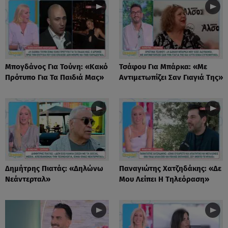
Μπογδάνος Για Τούνη: «Κακό
Τσάφου Για Μπάρκα: «Με
Πρότυπο Για Τα Παιδιά Μας»
Αντιμετωπίζει Σαν Γιαγιά Της»
Δημήτρης Πιατάς: «Δηλώνω
Παναγιώτης Χατζηδάκης: «Δε
Νεάντερταλ»
Μου Λείπει Η Τηλεόραση»