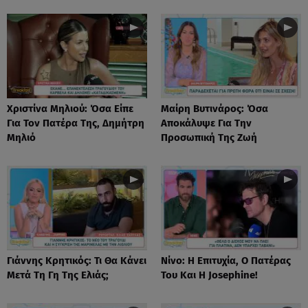
Χριστίνα Μηλιού: Όσα Είπε
Μαίρη Βυτινάρος: Όσα
Για Τον Πατέρα Της, Δημήτρη
Αποκάλυψε Για Την
Μηλιό
Προσωπική Της Ζωή
Γιάννης Κρητικός: Τι Θα Κάνει
Νίνο: Η Επιτυχία, Ο Πατέρας
Μετά Τη Γη Της Ελιάς;
Του Και Η Josephine!