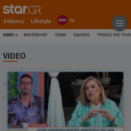
Ειδήσεις
Lifestyle
VIDEO
MASTERCHEF
STARX
ΕΙΔΉΣΕΙΣ
ΤΡΟΧΌΣ ΤΗΣ ΤΎΧΗ
VIDEO