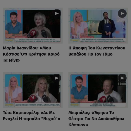
Μαρία Ιωαννίδου: «Μου
Η Άποψη Του Κωνσταντίνου
Κόστισε Ότι Κράτησα Καιρό
Βασάλου Για Τον Γάμο
Τα Μίνι»
Τέτα Καμπουρέλη: «Δε Mε
Μπιμπίλας: «Άφησα Το
Eνοχλεί H ταμπέλα "Νυχού"»
Θέατρο Για Να Ακολουθήσω
Κάποιον»