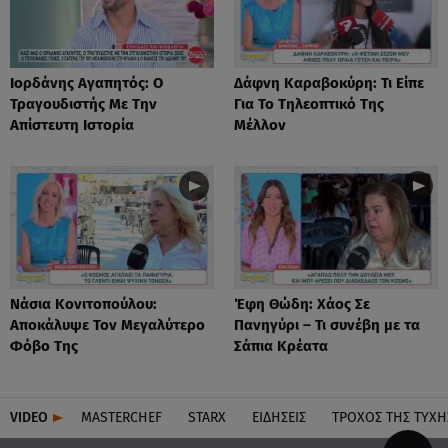
Ιορδάνης Αγαπητός: Ο
Δάφνη Καραβοκύρη: Τι Είπε
Τραγουδιστής Με Την
Για Το Τηλεοπτικό Της
Απίστευτη Ιστορία
Μέλλον
Νάσια Κονιτοπούλου:
Έφη Θώδη: Χάος Σε
Αποκάλυψε Τον Μεγαλύτερο
Πανηγύρι – Τι συνέβη με τα
Φόβο Της
Σάπια Κρέατα
VIDEO
MASTERCHEF
STARX
ΕΙΔΉΣΕΙΣ
ΤΡΟΧΌΣ ΤΗΣ ΤΎΧΗ