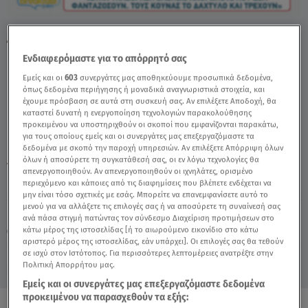
Λόλα Νταϊφά: Η Πιο Δύσκολη Στιγμή Στην
Καριέρα Της - Video
Ενδιαφερόμαστε για το απόρρητό σας
Εμείς και οι
603
συνεργάτες μας αποθηκεύουμε προσωπικά δεδομένα,
όπως δεδομένα περιήγησης ή μοναδικά αναγνωριστικά στοιχεία, και
έχουμε πρόσβαση σε αυτά στη συσκευή σας. Αν επιλέξετε Αποδοχή, θα
καταστεί δυνατή η ενεργοποίηση τεχνολογιών παρακολούθησης
προκειμένου να υποστηριχθούν οι σκοποί που εμφανίζονται παρακάτω,
για τους οποίους εμείς και οι συνεργάτες μας επεξεργαζόμαστε τα
δεδομένα με σκοπό την παροχή υπηρεσιών. Αν επιλέξετε Απόρριψη όλων
όλων ή αποσύρετε τη συγκατάθεσή σας, οι εν λόγω τεχνολογίες θα
TAGS:
ΛΟΛΑ ΝΤΑΪΦΑ
BREAKFAST@STAR
απενεργοποιηθούν. Αν απενεργοποιηθούν οι ιχνηλάτες, ορισμένο
περιεχόμενο και κάποιες από τις διαφημίσεις που βλέπετε ενδέχεται να
μην είναι τόσο σχετικές με εσάς. Μπορείτε να επανεμφανίσετε αυτό το
μενού για να αλλάξετε τις επιλογές σας ή να αποσύρετε τη συναίνεσή σας
Κυριακή 9 Αυγούστου 2026
ανά πάσα στιγμή πατώντας τον σύνδεσμο Διαχείριση προτιμήσεων στο
κάτω μέρος της ιστοσελίδας [ή το αιωρούμενο εικονίδιο στο κάτω
03.07.26, 11:38
CELEBRITIES & GOSSIP ΝΕΑ
αριστερό μέρος της ιστοσελίδας, εάν υπάρχει]. Οι επιλογές σας θα τεθούν
σε ισχύ στον Ιστότοπος. Για περισσότερες λεπτομέρειες ανατρέξτε στην
Πολιτική Απορρήτου μας.
Εμείς και οι συνεργάτες μας επεξεργαζόμαστε δεδομένα
προκειμένου να παρασχεθούν τα εξής: