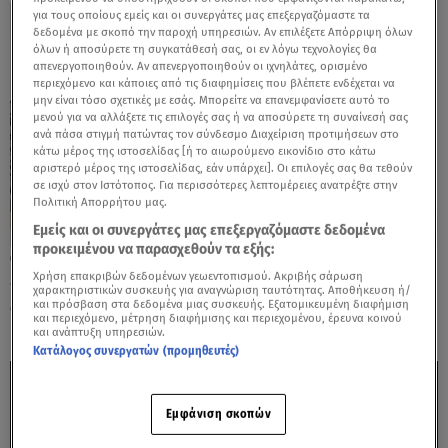
για τους οποίους εμείς και οι συνεργάτες μας επεξεργαζόμαστε τα
δεδομένα με σκοπό την παροχή υπηρεσιών. Αν επιλέξετε Απόρριψη όλων
όλων ή αποσύρετε τη συγκατάθεσή σας, οι εν λόγω τεχνολογίες θα
απενεργοποιηθούν. Αν απενεργοποιηθούν οι ιχνηλάτες, ορισμένο
περιεχόμενο και κάποιες από τις διαφημίσεις που βλέπετε ενδέχεται να
μην είναι τόσο σχετικές με εσάς. Μπορείτε να επανεμφανίσετε αυτό το
μενού για να αλλάξετε τις επιλογές σας ή να αποσύρετε τη συναίνεσή σας
ανά πάσα στιγμή πατώντας τον σύνδεσμο Διαχείριση προτιμήσεων στο
κάτω μέρος της ιστοσελίδας [ή το αιωρούμενο εικονίδιο στο κάτω
αριστερό μέρος της ιστοσελίδας, εάν υπάρχει]. Οι επιλογές σας θα τεθούν
σε ισχύ στον Ιστότοπος. Για περισσότερες λεπτομέρειες ανατρέξτε στην
Πολιτική Απορρήτου μας.
Εμείς και οι συνεργάτες μας επεξεργαζόμαστε δεδομένα
προκειμένου να παρασχεθούν τα εξής:
15.05.26, 13:09
Χρήση επακριβών δεδομένων γεωεντοπισμού. Ακριβής σάρωση
«Του Αγοριού Απέναντι» έρχεται στη
χαρακτηριστικών συσκευής για αναγνώριση ταυτότητας. Αποθήκευση ή/
σκηνή του Θεάτρου Άλσους ΔΕΗ
και πρόσβαση στα δεδομένα μιας συσκευής. Εξατομικευμένη διαφήμιση
και περιεχόμενο, μέτρηση διαφήμισης και περιεχομένου, έρευνα κοινού
και ανάπτυξη υπηρεσιών.
Κατάλογος συνεργατών (προμηθευτές)
Εμφάνιση σκοπών