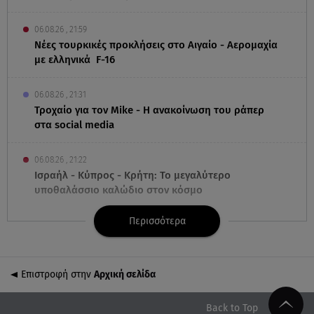
06.08.26 , 21:59
Νέες τουρκικές προκλήσεις στο Αιγαίο - Αερομαχία
με ελληνικά F-16
06.08.26 , 21:31
Τροχαίο για τον Mike - Η ανακοίνωση του ράπερ
στα social media
06.08.26 , 21:22
Ισραήλ - Κύπρος - Κρήτη: Το μεγαλύτερο
υποθαλάσσιο καλώδιο στον κόσμο
Περισσότερα
06.08.26 , 21:07
Motor Oil: Δωρεά πυροσβεστικών οχημάτων και
εξοπλισμού στον Άγιο Βασίλειο
Επιστροφή στην
Αρχική σελίδα
06.08.26 , 20:49
Άκης Παυλόπουλος: Η τρυφερή εξομολόγηση της
Back to Top