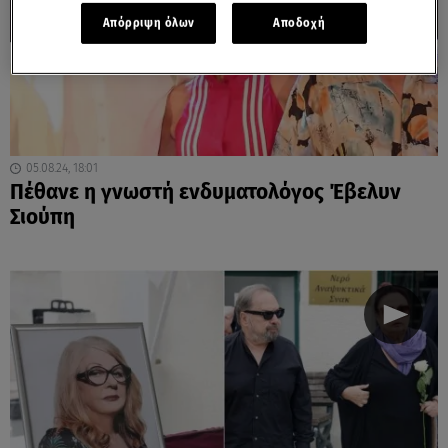
Απόρριψη όλων
Αποδοχή
05.08.24, 18:01
Πέθανε η γνωστή ενδυματολόγος Έβελυν
Σιούπη