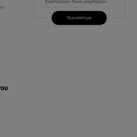
Εορτολόγιο: Ποιοι γιορτάζουν
ην
στις 8 Αυγούστου
Περισσότερα
07.08.26 , 22:40
Χανιά: Φίδι δάγκωσε 13χρονο σε
παραλία
07.08.26 , 22:05
Φωτιές: Στάχτη Το Πράσινο
Στολίδι Της Δυτικής Αττικής
07.08.26 , 21:50
«Συμφωνία της Μέκκας» για
του
Τουρκία – Σαουδική Αραβία -
Πακιστάν
07.08.26 , 21:50
Καιρός: Έρχονται ξανά 40άρια -
Σε ποιες περιοχές