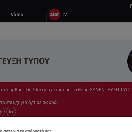
Video
ΤΕΥΞΗ ΤΥΠΟΥ
α τα άρθρα του Star.gr σχετικά με το θέμα ΣΥΝΕΝΤΕΥΞΗ ΤΥΠ
ο star.gr για ό,τι σε αφορά.
μαστε για το απόρρητό σας