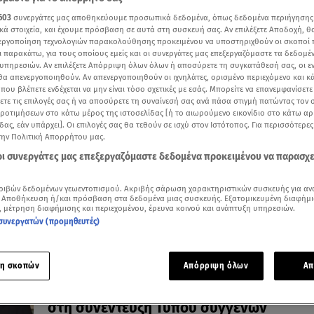
603
συνεργάτες μας αποθηκεύουμε προσωπικά δεδομένα, όπως δεδομένα περιήγησης
κά στοιχεία, και έχουμε πρόσβαση σε αυτά στη συσκευή σας. Αν επιλέξετε Αποδοχή, θ
νεργοποίηση τεχνολογιών παρακολούθησης προκειμένου να υποστηριχθούν οι σκοποί
ι παρακάτω, για τους οποίους εμείς και οι συνεργάτες μας επεξεργαζόμαστε τα δεδομέ
07.09.25, 14:22
υπηρεσιών. Αν επιλέξετε Απόρριψη όλων όλων ή αποσύρετε τη συγκατάθεσή σας, οι ε
Μητσοτάκης: Εκλογές το 2027 - Τι είπε γι
 θα απενεργοποιηθούν. Αν απενεργοποιηθούν οι ιχνηλάτες, ορισμένο περιεχόμενο και κά
 που βλέπετε ενδέχεται να μην είναι τόσο σχετικές με εσάς. Μπορείτε να επανεμφανίσετ
ΟΠΕΚΕΠΕ, ακρίβεια, μεταναστευτικό
ξετε τις επιλογές σας ή να αποσύρετε τη συναίνεσή σας ανά πάσα στιγμή πατώντας τον
Όσα είπε ο πρωθυπουργός στη συνέντευξη τύπου της
προτιμήσεων στο κάτω μέρος της ιστοσελίδας [ή το αιωρούμενο εικονίδιο στο κάτω α
ΔΕΘ
δας, εάν υπάρχει]. Οι επιλογές σας θα τεθούν σε ισχύ στον Ιστότοπος. Για περισσότερε
την Πολιτική Απορρήτου μας.
 οι συνεργάτες μας επεξεργαζόμαστε δεδομένα προκειμένου να παρασχ
ριβών δεδομένων γεωεντοπισμού. Ακριβής σάρωση χαρακτηριστικών συσκευής για αν
 Αποθήκευση ή/και πρόσβαση στα δεδομένα μιας συσκευής. Εξατομικευμένη διαφήμι
, μέτρηση διαφήμισης και περιεχομένου, έρευνα κοινού και ανάπτυξη υπηρεσιών.
συνεργατών (προμηθευτές)
η σκοπών
Απόρριψη όλων
Απ
30.04.24, 14:24
Δίκη Μάτι: Οργή κι απογοήτευση για τις 
στη συνέντευξη Τύπου συγγενών