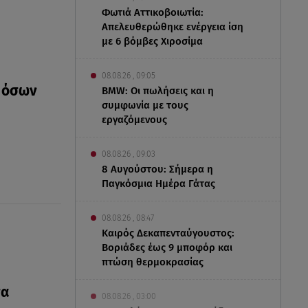
Φωτιά Αττικοβοιωτία:
Απελευθερώθηκε ενέργεια ίση
με 6 βόμβες Χιροσίμα
08.08.26 , 09:05
ν όσων
BMW: Οι πωλήσεις και η
συμφωνία με τους
εργαζόμενους
08.08.26 , 09:03
8 Αυγούστου: Σήμερα η
Παγκόσμια Ημέρα Γάτας
08.08.26 , 08:47
Καιρός Δεκαπενταύγουστος:
Βοριάδες έως 9 μποφόρ και
πτώση θερμοκρασίας
να
08.08.26 , 03:00