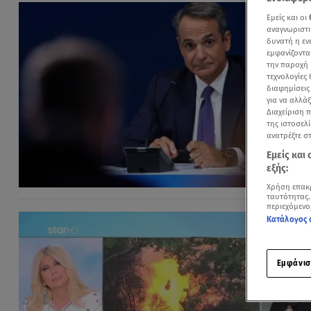
Εμείς και οι
αναγνωριστι
δυνατή η ε
εμφανίζοντα
την παροχή 
τεχνολογίες
διαφημίσεις
για να αλλά
Διαχείριση 
της ιστοσελί
ανατρέξτε σ
Εμείς και
εξής:
Χρήση επακ
ταυτότητας.
περιεχόμενο
Κατάλογος 
Εμφάνισ