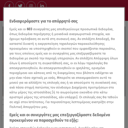
Ενδιαφερόμαστε για το απόρρητό σας
Εμείς και οι
603
συνεργάτες μας αποθηκεύουμε προσωπικά δεδομένα,
όπως δεδομένα περιήγησης ή μοναδικά αναγνωριστικά στοιχεία, και
έχουμε πρόσβαση σε αυτά στη συσκευή σας. Αν επιλέξετε Αποδοχή, θα
καταστεί δυνατή η ενεργοποίηση τεχνολογιών παρακολούθησης
προκειμένου να υποστηριχθούν οι σκοποί που εμφανίζονται παρακάτω,
για τους οποίους εμείς και οι συνεργάτες μας επεξεργαζόμαστε τα
δεδομένα με σκοπό την παροχή υπηρεσιών. Αν επιλέξετε Απόρριψη όλων
όλων ή αποσύρετε τη συγκατάθεσή σας, οι εν λόγω τεχνολογίες θα
απενεργοποιηθούν. Αν απενεργοποιηθούν οι ιχνηλάτες, ορισμένο
περιεχόμενο και κάποιες από τις διαφημίσεις που βλέπετε ενδέχεται να
μην είναι τόσο σχετικές με εσάς. Μπορείτε να επανεμφανίσετε αυτό το
μενού για να αλλάξετε τις επιλογές σας ή να αποσύρετε τη συναίνεσή σας
ανά πάσα στιγμή πατώντας τον σύνδεσμο Διαχείριση προτιμήσεων στο
κάτω μέρος της ιστοσελίδας [ή το αιωρούμενο εικονίδιο στο κάτω
αριστερό μέρος της ιστοσελίδας, εάν υπάρχει]. Οι επιλογές σας θα τεθούν
10.06.26, 16:43
σε ισχύ στον Ιστότοπος. Για περισσότερες λεπτομέρειες ανατρέξτε στην
Το Full Circle επιστρέφει στο Πάρκο
Πολιτική Απορρήτου μας.
Στρατού στις 27 Ιουνίου
Εμείς και οι συνεργάτες μας επεξεργαζόμαστε δεδομένα
προκειμένου να παρασχεθούν τα εξής: