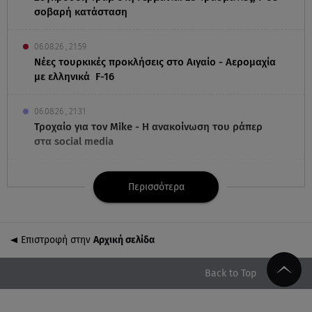
σοβαρή κατάσταση
06.08.26 , 21:59
Νέες τουρκικές προκλήσεις στο Αιγαίο - Αερομαχία
με ελληνικά F-16
06.08.26 , 21:31
Τροχαίο για τον Mike - Η ανακοίνωση του ράπερ
στα social media
06.08.26 , 21:22
Περισσότερα
Ισραήλ - Κύπρος - Κρήτη: Το μεγαλύτερο
υποθαλάσσιο καλώδιο στον κόσμο
Επιστροφή στην
Αρχική σελίδα
06.08.26 , 21:07
Motor Oil: Δωρεά πυροσβεστικών οχημάτων και
εξοπλισμού στον Άγιο Βασίλειο
Back to Top
06.08.26 , 20:49