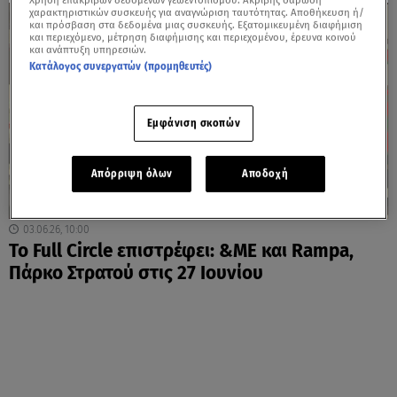
Χρήση επακριβών δεδομένων γεωεντοπισμού. Ακριβής σάρωση
χαρακτηριστικών συσκευής για αναγνώριση ταυτότητας. Αποθήκευση ή/
και πρόσβαση στα δεδομένα μιας συσκευής. Εξατομικευμένη διαφήμιση
και περιεχόμενο, μέτρηση διαφήμισης και περιεχομένου, έρευνα κοινού
και ανάπτυξη υπηρεσιών.
Κατάλογος συνεργατών (προμηθευτές)
Εμφάνιση σκοπών
Απόρριψη όλων
Αποδοχή
03.06.26, 10:00
Το Full Circle επιστρέφει: &ME και Rampa,
Πάρκο Στρατού στις 27 Ιουνίου