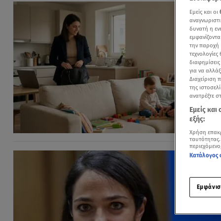
Εμείς και οι
αναγνωριστι
δυνατή η ε
εμφανίζοντα
την παροχή 
τεχνολογίες
διαφημίσεις
για να αλλά
Διαχείριση 
της ιστοσελί
ανατρέξτε σ
Εμείς και
εξής:
Χρήση επακ
ταυτότητας.
περιεχόμενο
Κατάλογος 
Εμφάνισ