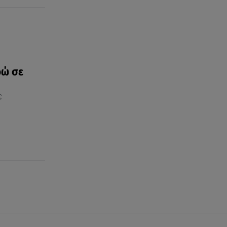
ρώ σε
ς