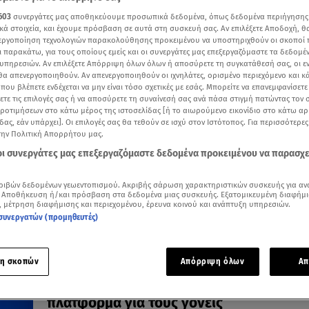
603
συνεργάτες μας αποθηκεύουμε προσωπικά δεδομένα, όπως δεδομένα περιήγησης
κά στοιχεία, και έχουμε πρόσβαση σε αυτά στη συσκευή σας. Αν επιλέξετε Αποδοχή, θ
νεργοποίηση τεχνολογιών παρακολούθησης προκειμένου να υποστηριχθούν οι σκοποί
ι παρακάτω, για τους οποίους εμείς και οι συνεργάτες μας επεξεργαζόμαστε τα δεδομέ
06.08.26, 12:05
υπηρεσιών. Αν επιλέξετε Απόρριψη όλων όλων ή αποσύρετε τη συγκατάθεσή σας, οι ε
«Νταντάδες της γειτονιάς»: Πώς μπορού
 θα απενεργοποιηθούν. Αν απενεργοποιηθούν οι ιχνηλάτες, ορισμένο περιεχόμενο και κά
 που βλέπετε ενδέχεται να μην είναι τόσο σχετικές με εσάς. Μπορείτε να επανεμφανίσετ
γιαγιάδες να πάρουν 500€ τον μήνα
ξετε τις επιλογές σας ή να αποσύρετε τη συναίνεσή σας ανά πάσα στιγμή πατώντας τον
Οι αιτήσεις γίνονται για παιδιά από δύο μηνών έως
προτιμήσεων στο κάτω μέρος της ιστοσελίδας [ή το αιωρούμενο εικονίδιο στο κάτω α
δυόμιση ετών
δας, εάν υπάρχει]. Οι επιλογές σας θα τεθούν σε ισχύ στον Ιστότοπος. Για περισσότερε
την Πολιτική Απορρήτου μας.
 οι συνεργάτες μας επεξεργαζόμαστε δεδομένα προκειμένου να παρασχ
ριβών δεδομένων γεωεντοπισμού. Ακριβής σάρωση χαρακτηριστικών συσκευής για αν
 Αποθήκευση ή/και πρόσβαση στα δεδομένα μιας συσκευής. Εξατομικευμένη διαφήμι
, μέτρηση διαφήμισης και περιεχομένου, έρευνα κοινού και ανάπτυξη υπηρεσιών.
συνεργατών (προμηθευτές)
η σκοπών
Απόρριψη όλων
Απ
03.06.26, 17:02
Νταντάδες της Γειτονιάς: Ανοίγει σήμερα
πλατφόρμα για τους γονείς