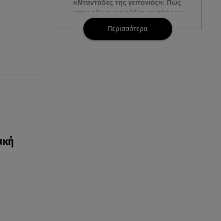
«Νταντάδες της γειτονιάς»: Πώς
μπορούν οι γιαγιάδες να πάρουν
500€ τον μήνα
Περισσότερα
06.08.26 , 12:02
Η Βελμάρ δίνει το Fiat 500
Hybrid από 18.990 ευρώ
06.08.26 , 12:00
Welcome August: 3 μοδάτα
looks για τον τελευταίο μήνα
του καλοκαιριού
ική
06.08.26 , 11:48
Νέα Υόρκη: «Τα παιδιά έχουν
μια μικρή ίωση», έγραψε, πριν
τα σκοτώσει
06.08.26 , 11:28
Αλεξάνδρου σε Ελληνίδου: