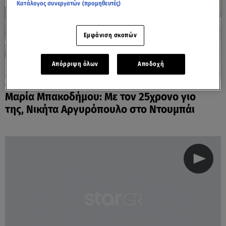
Κατάλογος συνεργατών (προμηθευτές)
Εμφάνιση σκοπών
Απόρριψη όλων
Αποδοχή
23.01.25, 07:57
Μαρία Μπακοδήμου: Με τον 25χρονο γιο
της, Νικήτα Αργυρόπουλο στο Ντουμπάι