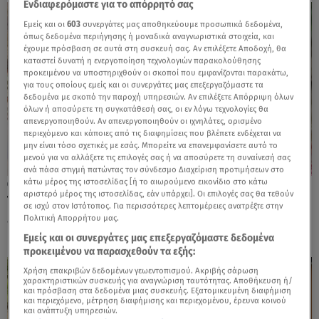
Ενδιαφερόμαστε για το απόρρητό σας
Εμείς και οι
603
συνεργάτες μας αποθηκεύουμε προσωπικά δεδομένα,
όπως δεδομένα περιήγησης ή μοναδικά αναγνωριστικά στοιχεία, και
έχουμε πρόσβαση σε αυτά στη συσκευή σας. Αν επιλέξετε Αποδοχή, θα
καταστεί δυνατή η ενεργοποίηση τεχνολογιών παρακολούθησης
προκειμένου να υποστηριχθούν οι σκοποί που εμφανίζονται παρακάτω,
για τους οποίους εμείς και οι συνεργάτες μας επεξεργαζόμαστε τα
δεδομένα με σκοπό την παροχή υπηρεσιών. Αν επιλέξετε Απόρριψη όλων
όλων ή αποσύρετε τη συγκατάθεσή σας, οι εν λόγω τεχνολογίες θα
απενεργοποιηθούν. Αν απενεργοποιηθούν οι ιχνηλάτες, ορισμένο
περιεχόμενο και κάποιες από τις διαφημίσεις που βλέπετε ενδέχεται να
μην είναι τόσο σχετικές με εσάς. Μπορείτε να επανεμφανίσετε αυτό το
μενού για να αλλάξετε τις επιλογές σας ή να αποσύρετε τη συναίνεσή σας
ανά πάσα στιγμή πατώντας τον σύνδεσμο Διαχείριση προτιμήσεων στο
κάτω μέρος της ιστοσελίδας [ή το αιωρούμενο εικονίδιο στο κάτω
20.03.25, 18:45
αριστερό μέρος της ιστοσελίδας, εάν υπάρχει]. Οι επιλογές σας θα τεθούν
Τα παιδιά των επωνύμων που επέλεξαν το
σε ισχύ στον Ιστότοπος. Για περισσότερες λεπτομέρειες ανατρέξτε στην
εξωτερικό για τις σπουδές τους!
Πολιτική Απορρήτου μας.
Εμείς και οι συνεργάτες μας επεξεργαζόμαστε δεδομένα
προκειμένου να παρασχεθούν τα εξής:
Χρήση επακριβών δεδομένων γεωεντοπισμού. Ακριβής σάρωση
χαρακτηριστικών συσκευής για αναγνώριση ταυτότητας. Αποθήκευση ή/
και πρόσβαση στα δεδομένα μιας συσκευής. Εξατομικευμένη διαφήμιση
και περιεχόμενο, μέτρηση διαφήμισης και περιεχομένου, έρευνα κοινού
και ανάπτυξη υπηρεσιών.