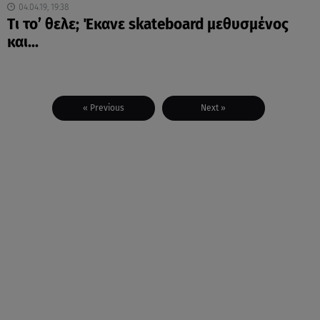
04.04.19, 19:38
Tι το’ θελε; Έκανε skateboard μεθυσμένος
και...
« Previous
Next »