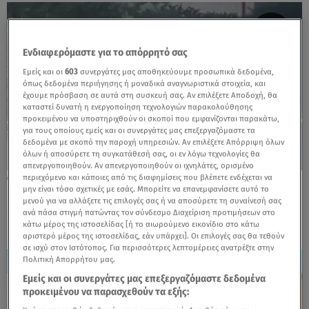
Ενδιαφερόμαστε για το απόρρητό σας
Εμείς και οι
603
συνεργάτες μας αποθηκεύουμε προσωπικά δεδομένα,
όπως δεδομένα περιήγησης ή μοναδικά αναγνωριστικά στοιχεία, και
έχουμε πρόσβαση σε αυτά στη συσκευή σας. Αν επιλέξετε Αποδοχή, θα
καταστεί δυνατή η ενεργοποίηση τεχνολογιών παρακολούθησης
προκειμένου να υποστηριχθούν οι σκοποί που εμφανίζονται παρακάτω,
για τους οποίους εμείς και οι συνεργάτες μας επεξεργαζόμαστε τα
δεδομένα με σκοπό την παροχή υπηρεσιών. Αν επιλέξετε Απόρριψη όλων
όλων ή αποσύρετε τη συγκατάθεσή σας, οι εν λόγω τεχνολογίες θα
απενεργοποιηθούν. Αν απενεργοποιηθούν οι ιχνηλάτες, ορισμένο
περιεχόμενο και κάποιες από τις διαφημίσεις που βλέπετε ενδέχεται να
21.06.26, 11:22
μην είναι τόσο σχετικές με εσάς. Μπορείτε να επανεμφανίσετε αυτό το
Παλαιό Φάληρο: Μεθυσμένη οδηγός με
μενού για να αλλάξετε τις επιλογές σας ή να αποσύρετε τη συναίνεσή σας
κλεμμένο βαν έπεσε πάνω σε οχήματα
ανά πάσα στιγμή πατώντας τον σύνδεσμο Διαχείριση προτιμήσεων στο
κάτω μέρος της ιστοσελίδας [ή το αιωρούμενο εικονίδιο στο κάτω
αριστερό μέρος της ιστοσελίδας, εάν υπάρχει]. Οι επιλογές σας θα τεθούν
σε ισχύ στον Ιστότοπος. Για περισσότερες λεπτομέρειες ανατρέξτε στην
Πολιτική Απορρήτου μας.
Εμείς και οι συνεργάτες μας επεξεργαζόμαστε δεδομένα
προκειμένου να παρασχεθούν τα εξής: