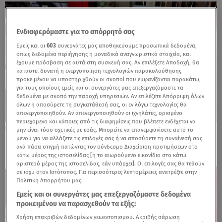
Ενδιαφερόμαστε για το απόρρητό σας
Εμείς και οι
603
συνεργάτες μας αποθηκεύουμε προσωπικά δεδομένα,
όπως δεδομένα περιήγησης ή μοναδικά αναγνωριστικά στοιχεία, και
έχουμε πρόσβαση σε αυτά στη συσκευή σας. Αν επιλέξετε Αποδοχή, θα
καταστεί δυνατή η ενεργοποίηση τεχνολογιών παρακολούθησης
προκειμένου να υποστηριχθούν οι σκοποί που εμφανίζονται παρακάτω,
για τους οποίους εμείς και οι συνεργάτες μας επεξεργαζόμαστε τα
δεδομένα με σκοπό την παροχή υπηρεσιών. Αν επιλέξετε Απόρριψη όλων
όλων ή αποσύρετε τη συγκατάθεσή σας, οι εν λόγω τεχνολογίες θα
απενεργοποιηθούν. Αν απενεργοποιηθούν οι ιχνηλάτες, ορισμένο
περιεχόμενο και κάποιες από τις διαφημίσεις που βλέπετε ενδέχεται να
06.06.25, 12:23
μην είναι τόσο σχετικές με εσάς. Μπορείτε να επανεμφανίσετε αυτό το
Γνωρίστε από κοντά το BYD DOLPHIN SURF
μενού για να αλλάξετε τις επιλογές σας ή να αποσύρετε τη συναίνεσή σας
ανά πάσα στιγμή πατώντας τον σύνδεσμο Διαχείριση προτιμήσεων στο
κάτω μέρος της ιστοσελίδας [ή το αιωρούμενο εικονίδιο στο κάτω
αριστερό μέρος της ιστοσελίδας, εάν υπάρχει]. Οι επιλογές σας θα τεθούν
σε ισχύ στον Ιστότοπος. Για περισσότερες λεπτομέρειες ανατρέξτε στην
Πολιτική Απορρήτου μας.
Εμείς και οι συνεργάτες μας επεξεργαζόμαστε δεδομένα
προκειμένου να παρασχεθούν τα εξής:
Χρήση επακριβών δεδομένων γεωεντοπισμού. Ακριβής σάρωση