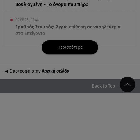
Βουλιαγμένη - Το όνομα που πήρε
09.08.26 , 12:44
Ερυθρός Σταυρός: Άγρια επίθεση σε νοσηλεύτρια
στα Επείγοντα
Περισσότερα
09.08.26 , 12:28
Πάρος: Χωρίς ναυαγοσώστη η πισίνα του beach
bar όπου πνίγηκε ο 4χρονος
Επιστροφή στην
Αρχική σελίδα
09.08.26 , 12:20
Hyundai και Healthy Seas: Καθάρισαν 36 τόνους
Back to Top
θαλάσσια απορρίμματα
09.08.26 , 12:13
Οι ερωτικές προβλέψεις για την εβδομάδα
10/08/2026 - 16/08/2026
09.08.26 , 12:00