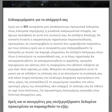
Ενδιαφερόμαστε για το απόρρητό σας
Εμείς και οι
603
συνεργάτες μας αποθηκεύουμε προσωπικά δεδομένα,
όπως δεδομένα περιήγησης ή μοναδικά αναγνωριστικά στοιχεία, και
έχουμε πρόσβαση σε αυτά στη συσκευή σας. Αν επιλέξετε Αποδοχή, θα
καταστεί δυνατή η ενεργοποίηση τεχνολογιών παρακολούθησης
προκειμένου να υποστηριχθούν οι σκοποί που εμφανίζονται παρακάτω,
για τους οποίους εμείς και οι συνεργάτες μας επεξεργαζόμαστε τα
δεδομένα με σκοπό την παροχή υπηρεσιών. Αν επιλέξετε Απόρριψη όλων
όλων ή αποσύρετε τη συγκατάθεσή σας, οι εν λόγω τεχνολογίες θα
απενεργοποιηθούν. Αν απενεργοποιηθούν οι ιχνηλάτες, ορισμένο
17.09.24, 08:56
περιεχόμενο και κάποιες από τις διαφημίσεις που βλέπετε ενδέχεται να
μην είναι τόσο σχετικές με εσάς. Μπορείτε να επανεμφανίσετε αυτό το
Άγριο ξύλο σε debate υποψηφίων
μενού για να αλλάξετε τις επιλογές σας ή να αποσύρετε τη συναίνεσή σας
δημάρχων - Τον χτύπησε στο κεφάλι με
ανά πάσα στιγμή πατώντας τον σύνδεσμο Διαχείριση προτιμήσεων στο
καρέκλα
κάτω μέρος της ιστοσελίδας [ή το αιωρούμενο εικονίδιο στο κάτω
αριστερό μέρος της ιστοσελίδας, εάν υπάρχει]. Οι επιλογές σας θα τεθούν
σε ισχύ στον Ιστότοπος. Για περισσότερες λεπτομέρειες ανατρέξτε στην
Πολιτική Απορρήτου μας.
Εμείς και οι συνεργάτες μας επεξεργαζόμαστε δεδομένα
προκειμένου να παρασχεθούν τα εξής: