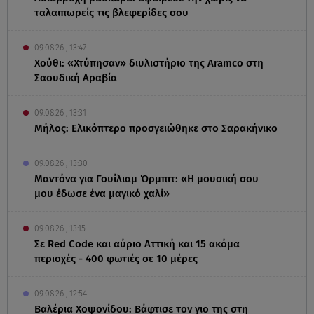
ταλαιπωρείς τις βλεφερίδες σου
09.08.26 , 13:47
Χούθι: «Χτύπησαν» διυλιστήριο της Aramco στη
Σαουδική Αραβία
09.08.26 , 13:31
Μήλος: Ελικόπτερο προσγειώθηκε στο Σαρακήνικο
09.08.26 , 13:30
Μαντόνα για Γουίλιαμ Όρμπιτ: «Η μουσική σου
μου έδωσε ένα μαγικό χαλί»
09.08.26 , 13:15
Σε Red Code και αύριο Αττική και 15 ακόμα
περιοχές - 400 φωτιές σε 10 μέρες
09.08.26 , 12:54
Βαλέρια Χοψονίδου: Βάφτισε τον γιο της στη