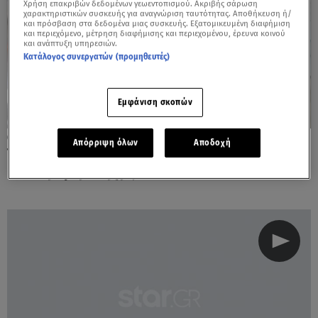
Χρήση επακριβών δεδομένων γεωεντοπισμού. Ακριβής σάρωση
χαρακτηριστικών συσκευής για αναγνώριση ταυτότητας. Αποθήκευση ή/
και πρόσβαση στα δεδομένα μιας συσκευής. Εξατομικευμένη διαφήμιση
και περιεχόμενο, μέτρηση διαφήμισης και περιεχομένου, έρευνα κοινού
και ανάπτυξη υπηρεσιών.
Κατάλογος συνεργατών (προμηθευτές)
Εμφάνιση σκοπών
12.10.23, 15:12
Απόρριψη όλων
Αποδοχή
Τι μισθό παίρνουν δήμαρχοι, αντιδήμαρχοι
και περιφερειάρχες