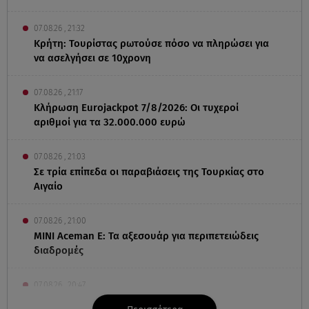
07.08.26 , 21:32
Κρήτη: Τουρίστας ρωτούσε πόσο να πληρώσει για
να ασελγήσει σε 10χρονη
07.08.26 , 21:17
Κλήρωση Eurojackpot 7/8/2026: Οι τυχεροί
αριθμοί για τα 32.000.000 ευρώ
07.08.26 , 21:03
Σε τρία επίπεδα οι παραβιάσεις της Τουρκίας στο
Αιγαίο
07.08.26 , 21:00
MINI Aceman E: Τα αξεσουάρ για περιπετειώδεις
διαδρομές
07.08.26 , 20:47
Χανιά: Νεκρή βρέθηκε αγνοούμενη - Ξέφυγε από