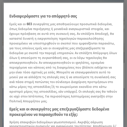
Ενδιαφερόμαστε για το απόρρητό σας
Εμείς και οι
603
συνεργάτες μας αποθηκεύουμε προσωπικά δεδομένα,
όπως δεδομένα περιήγησης ή μοναδικά αναγνωριστικά στοιχεία, και
έχουμε πρόσβαση σε αυτά στη συσκευή σας. Αν επιλέξετε Αποδοχή, θα
καταστεί δυνατή η ενεργοποίηση τεχνολογιών παρακολούθησης
προκειμένου να υποστηριχθούν οι σκοποί που εμφανίζονται παρακάτω,
για τους οποίους εμείς και οι συνεργάτες μας επεξεργαζόμαστε τα
δεδομένα με σκοπό την παροχή υπηρεσιών. Αν επιλέξετε Απόρριψη όλων
όλων ή αποσύρετε τη συγκατάθεσή σας, οι εν λόγω τεχνολογίες θα
απενεργοποιηθούν. Αν απενεργοποιηθούν οι ιχνηλάτες, ορισμένο
10.03.26, 15:12
περιεχόμενο και κάποιες από τις διαφημίσεις που βλέπετε ενδέχεται να
Dacia Striker: Αυτό είναι το νέο μοντέλο
μην είναι τόσο σχετικές με εσάς. Μπορείτε να επανεμφανίσετε αυτό το
μενού για να αλλάξετε τις επιλογές σας ή να αποσύρετε τη συναίνεσή σας
ανά πάσα στιγμή πατώντας τον σύνδεσμο Διαχείριση προτιμήσεων στο
κάτω μέρος της ιστοσελίδας [ή το αιωρούμενο εικονίδιο στο κάτω
αριστερό μέρος της ιστοσελίδας, εάν υπάρχει]. Οι επιλογές σας θα τεθούν
σε ισχύ στον Ιστότοπος. Για περισσότερες λεπτομέρειες ανατρέξτε στην
Πολιτική Απορρήτου μας.
Εμείς και οι συνεργάτες μας επεξεργαζόμαστε δεδομένα
προκειμένου να παρασχεθούν τα εξής:
Χρήση επακριβών δεδομένων γεωεντοπισμού. Ακριβής σάρωση
χαρακτηριστικών συσκευής για αναγνώριση ταυτότητας. Αποθήκευση ή/