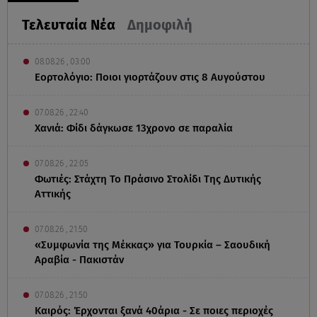
Τελευταία Νέα
Δημοφιλή
08.08.26 , 03:00
Εορτολόγιο: Ποιοι γιορτάζουν στις 8 Αυγούστου
07.08.26 , 22:40
Χανιά: Φίδι δάγκωσε 13χρονο σε παραλία
07.08.26 , 22:05
Φωτιές: Στάχτη Το Πράσινο Στολίδι Της Δυτικής
Αττικής
07.08.26 , 21:50
«Συμφωνία της Μέκκας» για Τουρκία – Σαουδική
Αραβία - Πακιστάν
07.08.26 , 21:50
Καιρός: Έρχονται ξανά 40άρια - Σε ποιες περιοχές