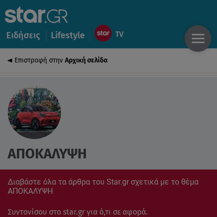
Ειδήσεις
Lifestyle
Επιστροφή στην
Αρχική σελίδα
ΑΠΟΚΑΛΥΨΗ
Διαβάστε όλα τα άρθρα του Star.gr σχετικά με το θέμα
ΑΠΟΚΑΛΥΨΗ
Συντονίσου στο star.gr για ό,τι σε αφορά.