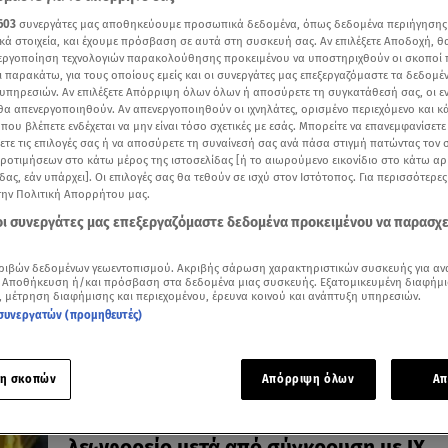
603
συνεργάτες μας αποθηκεύουμε προσωπικά δεδομένα, όπως δεδομένα περιήγησης
κά στοιχεία, και έχουμε πρόσβαση σε αυτά στη συσκευή σας. Αν επιλέξετε Αποδοχή, θ
νεργοποίηση τεχνολογιών παρακολούθησης προκειμένου να υποστηριχθούν οι σκοποί
ι παρακάτω, για τους οποίους εμείς και οι συνεργάτες μας επεξεργαζόμαστε τα δεδομέ
15.07.26, 22:09
υπηρεσιών. Αν επιλέξετε Απόρριψη όλων όλων ή αποσύρετε τη συγκατάθεσή σας, οι ε
Κως: Νεκρή ανήλικη μετά από ανατροπή 
 θα απενεργοποιηθούν. Αν απενεργοποιηθούν οι ιχνηλάτες, ορισμένο περιεχόμενο και κά
 που βλέπετε ενδέχεται να μην είναι τόσο σχετικές με εσάς. Μπορείτε να επανεμφανίσετ
σκι κοντά στο Μπόντρουμ
ξετε τις επιλογές σας ή να αποσύρετε τη συναίνεσή σας ανά πάσα στιγμή πατώντας τον
Έρευνες στην περιοχή για τυχόν αγνοούμενους - Πνέου
προτιμήσεων στο κάτω μέρος της ιστοσελίδας [ή το αιωρούμενο εικονίδιο στο κάτω α
άνεμοι 5 μποφόρ
δας, εάν υπάρχει]. Οι επιλογές σας θα τεθούν σε ισχύ στον Ιστότοπος. Για περισσότερε
την Πολιτική Απορρήτου μας.
 οι συνεργάτες μας επεξεργαζόμαστε δεδομένα προκειμένου να παρασχ
ριβών δεδομένων γεωεντοπισμού. Ακριβής σάρωση χαρακτηριστικών συσκευής για αν
 Αποθήκευση ή/και πρόσβαση στα δεδομένα μιας συσκευής. Εξατομικευμένη διαφήμι
, μέτρηση διαφήμισης και περιεχομένου, έρευνα κοινού και ανάπτυξη υπηρεσιών.
συνεργατών (προμηθευτές)
η σκοπών
Απόρριψη όλων
Απ
06.05.26, 19:25
Παλαιό Φάληρο: Ανατράπηκε σχολικό