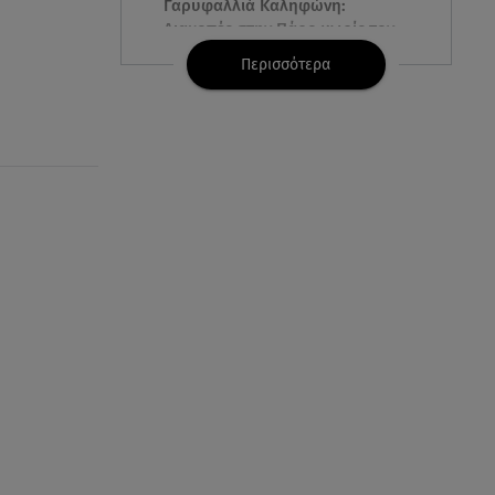
Γαρυφαλλιά Καληφώνη:
Διακοπές στην Πάρο χωρίς τον
Χρήστο Μάστορα
Περισσότερα
06.08.26 , 22:12
Στην παραλία η Αποστολία Ζώη:
«Γεμάτη αλμύρα»
06.08.26 , 22:10
Κλήρωση Τζόκερ 6/8/2026: Οι
τυχεροί αριθμοί για τα
2.500.000 ευρώ
06.08.26 , 22:02
Σύγκρουση τραμ στη Γερμανία:
25 τραυματίες, 7 σε σοβαρή
κατάσταση
06.08.26 , 21:59
Νέες τουρκικές προκλήσεις στο