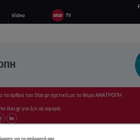
Video
ΟΠΗ
α τα άρθρα του Star.gr σχετικά με το θέμα ΑΝΑΤΡΟΠΗ
ο star.gr για ό,τι σε αφορά.
μαστε για το απόρρητό σας