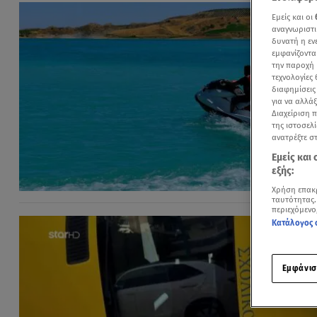
Εμείς και οι
αναγνωριστι
δυνατή η ε
εμφανίζοντα
την παροχή 
τεχνολογίες
διαφημίσεις
για να αλλά
Διαχείριση 
της ιστοσελί
ανατρέξτε σ
Εμείς και
εξής:
Χρήση επακ
ταυτότητας.
περιεχόμενο
Κατάλογος 
Εμφάνισ