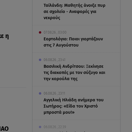
Ταϊλάνδη: Μαθητής άνοιξε πυρ
σε σχολείο - Αναφορές για
νεκρούς
07.08.26 , 03:00
ε η
Εορτολόγιο: Ποιοι γιορτάζουν
στις 7 Αυγούστου
06.08.26 , 23:41
Βασιλική Ανδρίτσου: Ξεκίνησε
τις διακοπές με τον σύζυγο και
την κορούλα της
06.08.26 , 23:11
Αγγελική Ηλιάδη ανήμερα του
Σωτήρος: «Είδα τον Χριστό
μπροστά μου!»
06.08.26 , 22:39
ΠΑΟ