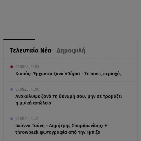
Τελευταία Νέα
Δημοφιλή
07.08.26 , 16:03
Καιρός: Έρχονται ξανά 40άρια - Σε ποιες περιοχές
07.08.26 , 16:00
Ανακάλυψε ξανά τη δύναμή σου: μην σε τρομάζει
η μυϊκή απώλεια
07.08.26 , 15:24
Ιωάννα Τούνη - Δημήτρης Σπυριδωνίδης: Η
throwback φωτογραφία από την Ίμπιζα