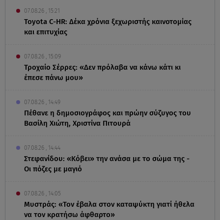
07.08.26 , 15:21
Toyota C-HR: Δέκα χρόνια ξεχωριστής καινοτομίας
και επιτυχίας
07.08.26 , 15:09
Τροχαίο Σέρρες: «Δεν πρόλαβα να κάνω κάτι κι
έπεσε πάνω μου»
07.08.26 , 14:49
Πέθανε η δημοσιογράφος και πρώην σύζυγος του
Βασίλη Χιώτη, Χριστίνα Πιτουρά
07.08.26 , 14:44
Στεφανίδου: «Κόβει» την ανάσα με το σώμα της -
Οι πόζες με μαγιό
07.08.26 , 14:05
Μυστράς: «Τον έβαλα στον καταψύκτη γιατί ήθελα
να τον κρατήσω άφθαρτο»