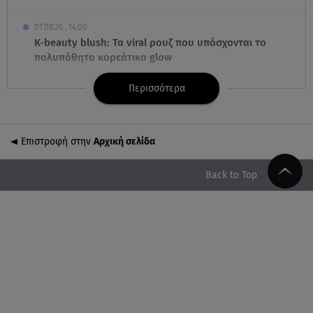
07.08.26 , 14:00
K-beauty blush: Τα viral ρουζ που υπόσχονται το
πολυπόθητο κορεάτικο glow
Περισσότερα
07.08.26 , 13:42
Παραλίες: Πάνω από 1.500 έλεγχοι - Στη μάχη
drones και νέες τεχνολογίες
Επιστροφή στην
Αρχική σελίδα
07.08.26 , 13:33
Καινούργιου:Πένθος για συνεργάτιδά της «Θα μου
Back to Top
λείπεις πάντα και για πάντα»
07.08.26 , 13:16
Γιάννης Στάνκογλου: Δείτε τον έφηβο με μακριά
μαλλιά
07.08.26 , 13:04
Συνελήφθη 31χρονος για τις δολοφονίες του