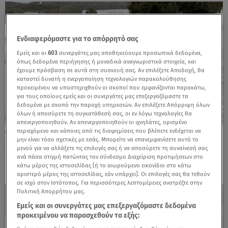
Ενδιαφερόμαστε για το απόρρητό σας
Εμείς και οι
603
συνεργάτες μας αποθηκεύουμε προσωπικά δεδομένα,
όπως δεδομένα περιήγησης ή μοναδικά αναγνωριστικά στοιχεία, και
έχουμε πρόσβαση σε αυτά στη συσκευή σας. Αν επιλέξετε Αποδοχή, θα
καταστεί δυνατή η ενεργοποίηση τεχνολογιών παρακολούθησης
προκειμένου να υποστηριχθούν οι σκοποί που εμφανίζονται παρακάτω,
για τους οποίους εμείς και οι συνεργάτες μας επεξεργαζόμαστε τα
δεδομένα με σκοπό την παροχή υπηρεσιών. Αν επιλέξετε Απόρριψη όλων
όλων ή αποσύρετε τη συγκατάθεσή σας, οι εν λόγω τεχνολογίες θα
απενεργοποιηθούν. Αν απενεργοποιηθούν οι ιχνηλάτες, ορισμένο
περιεχόμενο και κάποιες από τις διαφημίσεις που βλέπετε ενδέχεται να
27.11.23, 23:58
μην είναι τόσο σχετικές με εσάς. Μπορείτε να επανεμφανίσετε αυτό το
Mύκονος: Θρήνος για τον 39χρονο που
μενού για να αλλάξετε τις επιλογές σας ή να αποσύρετε τη συναίνεσή σας
βρήκε τραγικό θάνατο από αγελάδα
ανά πάσα στιγμή πατώντας τον σύνδεσμο Διαχείριση προτιμήσεων στο
κάτω μέρος της ιστοσελίδας [ή το αιωρούμενο εικονίδιο στο κάτω
αριστερό μέρος της ιστοσελίδας, εάν υπάρχει]. Οι επιλογές σας θα τεθούν
σε ισχύ στον Ιστότοπος. Για περισσότερες λεπτομέρειες ανατρέξτε στην
Πολιτική Απορρήτου μας.
Εμείς και οι συνεργάτες μας επεξεργαζόμαστε δεδομένα
προκειμένου να παρασχεθούν τα εξής: