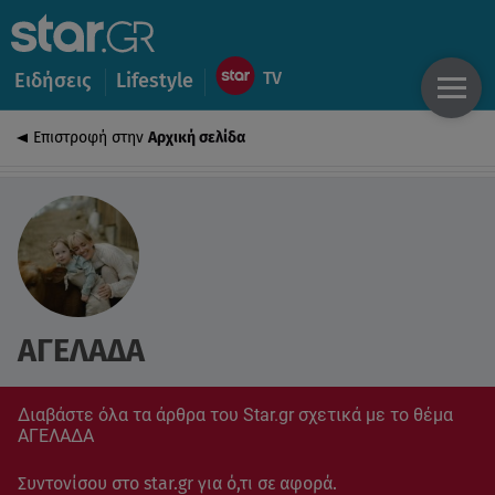
Ειδήσεις
Lifestyle
Επιστροφή στην
Αρχική σελίδα
ΑΓΕΛΑΔΑ
Διαβάστε όλα τα άρθρα του Star.gr σχετικά με το θέμα
ΑΓΕΛΑΔΑ
Συντονίσου στο star.gr για ό,τι σε αφορά.