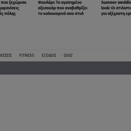
s που ξεχώρισα
Φουλάρι: Το αγαπημένο
Summer weddin
εμφανίσεις
αξεσουάρ που αναβαθμίζει
look: Οι στιλιστ
τός πόλης
το καλοκαιρινό σου στυλ
για αξέχαστη ε
ΧΕΣΕΙΣ
FITNESS
ΕΞΟΔΟΣ
QUIZ