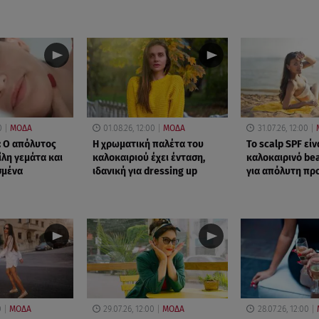
0
ΜΟΔΑ
01.08.26, 12:00
ΜΟΔΑ
31.07.26, 12:00
r: Ο απόλυτος
Η χρωματική παλέτα του
Το scalp SPF είν
ίλη γεμάτα και
καλοκαιριού έχει ένταση,
καλοκαιρινό be
σμένα
ιδανική για dressing up
για απόλυτη πρ
0
ΜΟΔΑ
29.07.26, 12:00
ΜΟΔΑ
28.07.26, 12:00