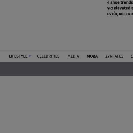
4 shoe trend
για elevated 
εντός και εκ
LIFESTYLE
CELEBRITIES
MEDIA
ΜΟΔΑ
ΣΥΝΤΑΓΕΣ
Σ