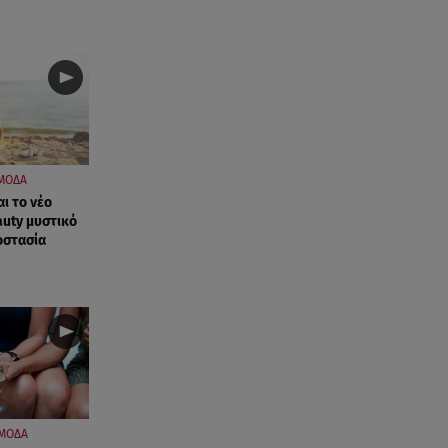
ΜΟΔΑ
αι το νέο
auty μυστικό
οστασία
ΜΟΔΑ