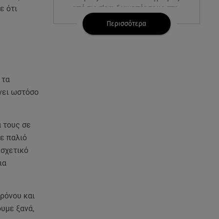
από τις glam διακοπές τους στη
ε ότι
Μύκονο
Περισσότερα
06.08.26 , 09:13
Σάκης Ρουβάς: Άφησε τη σκηνή
και φόρεσε στολή
μελισσοκόμου στην Κύθνο
 τα
ένει ωστόσο
06.08.26 , 09:09
Nissan Qashqai e-POWER:
Ρεκόρ Guinness για την
α τους σε
αυτονομία του
ζε παλιό
 σχετικό
06.08.26 , 09:07
ια
Λάμπρος Κωνσταντάρας: «Τα
πρώτα μου γενέθλια που δεν θα
με πάρεις τηλέφωνο»
χρόνου και
ουμε ξανά,
06.08.26 , 09:03