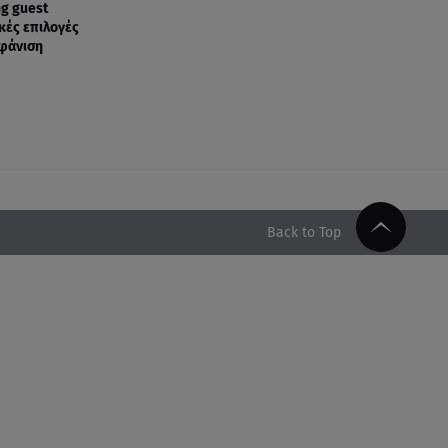
g guest
ικές επιλογές
μφάνιση
Back to Top