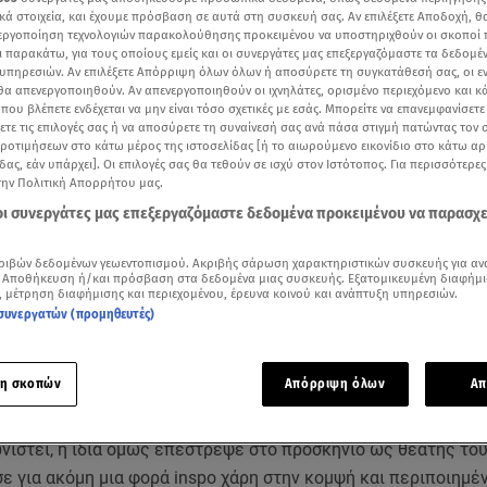
κά στοιχεία, και έχουμε πρόσβαση σε αυτά στη συσκευή σας. Αν επιλέξετε Αποδοχή, θ
νεργοποίηση τεχνολογιών παρακολούθησης προκειμένου να υποστηριχθούν οι σκοποί
ι παρακάτω, για τους οποίους εμείς και οι συνεργάτες μας επεξεργαζόμαστε τα δεδομέ
υπηρεσιών. Αν επιλέξετε Απόρριψη όλων όλων ή αποσύρετε τη συγκατάθεσή σας, οι ε
 θα απενεργοποιηθούν. Αν απενεργοποιηθούν οι ιχνηλάτες, ορισμένο περιεχόμενο και κά
 που βλέπετε ενδέχεται να μην είναι τόσο σχετικές με εσάς. Μπορείτε να επανεμφανίσετ
ξετε τις επιλογές σας ή να αποσύρετε τη συναίνεσή σας ανά πάσα στιγμή πατώντας τον
προτιμήσεων στο κάτω μέρος της ιστοσελίδας [ή το αιωρούμενο εικονίδιο στο κάτω α
δας, εάν υπάρχει]. Οι επιλογές σας θα τεθούν σε ισχύ στον Ιστότοπος. Για περισσότερε
την Πολιτική Απορρήτου μας.
 οι συνεργάτες μας επεξεργαζόμαστε δεδομένα προκειμένου να παρασχ
ριβών δεδομένων γεωεντοπισμού. Ακριβής σάρωση χαρακτηριστικών συσκευής για αν
Δείτε περισσότερα άρθρα μας στα αποτελέσματα αναζήτησης
 Αποθήκευση ή/και πρόσβαση στα δεδομένα μιας συσκευής. Εξατομικευμένη διαφήμι
, μέτρηση διαφήμισης και περιεχομένου, έρευνα κοινού και ανάπτυξη υπηρεσιών.
συνεργατών (προμηθευτές)
Add star.gr on Google
η σκοπών
Απόρριψη όλων
Απ
daya να έκανε ένα μικρό break από τις δημόσιες εμφανίσεις
ησε για την προώθηση του Challengers του Luca Guadagnino 
νιστεί, η ίδια όμως επέστρεψε στο προσκήνιο ως θεατής το
ε για ακόμη μια φορά inspo χάρη στην κομψή και περιποιημέ