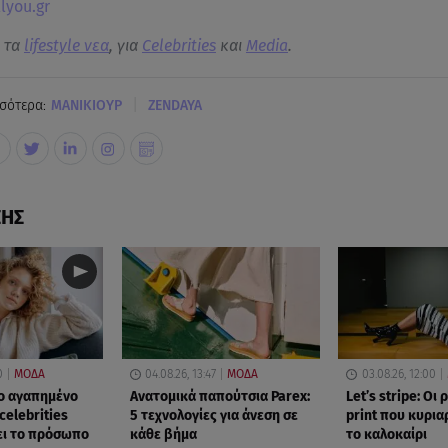
lyou.gr
α τα
lifestyle νεα
, για
Celebrities
και
Media
.
|
σότερα:
ΜΑΝΙΚΙΟΥΡ
ΖENDAYA
ΣΗΣ
0
ΜΟΔΑ
04.08.26, 13:47
ΜΟΔΑ
03.08.26, 12:00
Το αγαπημένο
Ανατομικά παπούτσια Parex:
Let’s stripe: Οι 
celebrities
5 τεχνολογίες για άνεση σε
print που κυρια
ει το πρόσωπο
κάθε βήμα
το καλοκαίρι