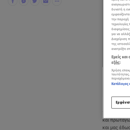
αναγνωριστι
δυνατή η ε
εμφανίζοντα
την παροχή 
τεχνολογίες
διαφημίσεις
για να αλλά
Διαχείριση 
της ιστοσελί
ανατρέξτε σ
Εμείς και
εξής:
Χρήση επακ
ταυτότητας.
περιεχόμενο
Κατάλογος 
Εμφάνισ
Μπορεί η Zen
πραγματοποί
και πρωταγω
και μας έδωσ