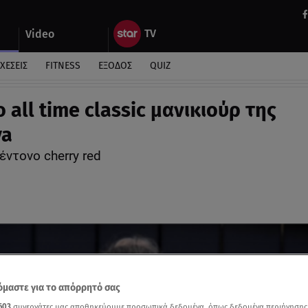
Video
ΧΕΣΕΙΣ
FITNESS
ΕΞΟΔΟΣ
QUIZ
ο all time classic μανικιούρ της
ya
έντονο cherry red
μαστε για το απόρρητό σας
603
συνεργάτες μας αποθηκεύουμε προσωπικά δεδομένα, όπως δεδομένα περιήγησης