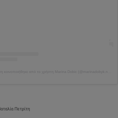
Η δημοσίευση κοινοποιήθηκε από το χρήστη Marina Dobic (@marinadobyk.nails)
Ναταλία Πετρίτη