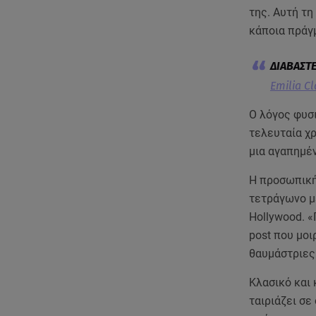
της. Αυτή τη
κάποια πράγμ
Emilia C
Ο λόγος φυσι
τελευταία χρ
μια αγαπημέν
Η προσωπική 
τετράγωνο με
Hollywood. «
post που μοι
θαυμάστριες
Κλασικό και 
ταιριάζει σε