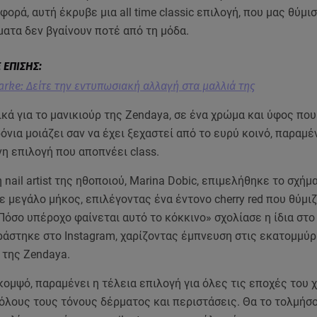
 φορά, αυτή έκρυβε μια all time classic επιλογή, που μας θύμισ
ατα δεν βγαίνουν ποτέ από τη μόδα.
larke: Δείτε την εντυπωσιακή αλλαγή στα μαλλιά της
κά για το μανικιούρ της Zendaya, σε ένα χρώμα και ύφος που
όνια μοιάζει σαν να έχει ξεχαστεί από το ευρύ κοινό, παραμ
η επιλογή που αποπνέει class.
nail artist της ηθοποιού, Marina Dobic, επιμελήθηκε το σχήμ
 μεγάλο μήκος, επιλέγοντας ένα έντονο cherry red που θύμι
Πόσο υπέροχο φαίνεται αυτό το κόκκινο» σχολίασε η ίδια στο
ράστηκε στο Instagram, χαρίζοντας έμπνευση στις εκατομμύρ
 της Zendaya.
κομψό, παραμένει η τέλεια επιλογή για όλες τις εποχές του 
 όλους τους τόνους δέρματος και περιστάσεις. Θα το τολμήσ