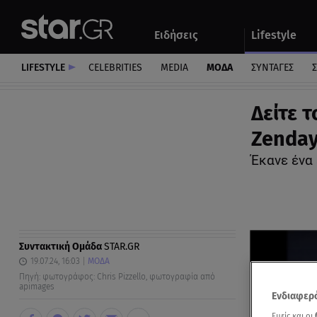
Αθλητικά
Quiz
Ειδήσεις
Lifestyle
Αυτοκίνητο
LIFESTYLE
CELEBRITIES
MEDIA
ΜΟΔΑ
ΣΥΝΤΑΓΕΣ
Σ
Δείτε τ
Zenda
Έκανε ένα 
Συντακτική Ομάδα
STAR.GR
19.07.24, 16:03
ΜΟΔΑ
Πηγή: φωτογράφος: Chris Pizzello, φωτογραφία από
apimages
Ενδιαφερό
Εμείς και οι