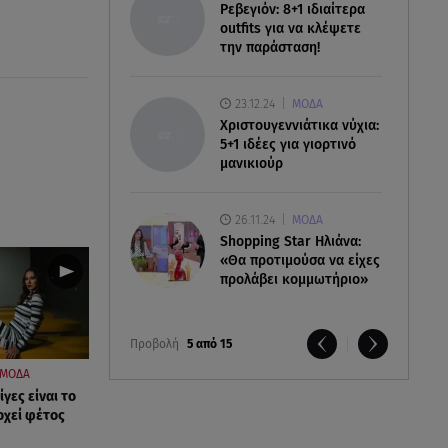
Ρεβεγιόν: 8+1 ιδιαίτερα
outfits για να κλέψετε
την παράσταση!
23.12.24
ΜΟΔΑ
Χριστουγεννιάτικα νύχια:
5+1 ιδέες για γιορτινό
μανικιούρ
26.11.24
ΜΟΔΑ
Shopping Star Ηλιάνα:
«Θα προτιμούσα να είχες
προλάβει κομμωτήριο»
Προβολή
5 από 15
ΜΟΔΑ
ρίγες είναι το
ρχεί φέτος