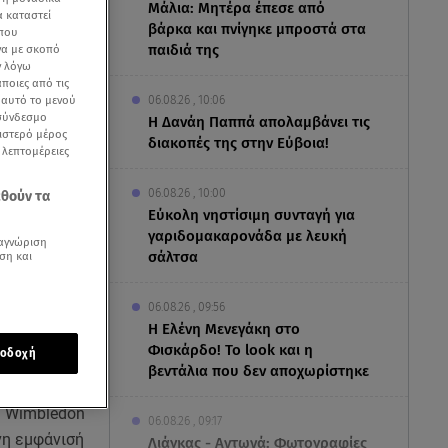
Μάλια: Μητέρα έπεσε από
α καταστεί
βάρκα και πνίγηκε μπροστά στα
 που
παιδιά της
να με σκοπό
ν λόγω
ποιες από τις
06.08.26 , 10:06
ε αυτό το μενού
 σύνδεσμο
Η Δανάη Παππά απολαμβάνει τις
ριστερό μέρος
διακοπές της στην Εύβοια!
ς λεπτομέρειες
06.08.26 , 10:00
εθούν τα
Eύκολη νηστίσιμη συνταγή για
γαριδομακαρονάδα με λευκή
αγνώριση
σάλτσα
ση και
06.08.26 , 09:56
Η Ελένη Μενεγάκη στο
Φισκάρδο! Το look και η
οδοχή
 που
βεντάλια που δεν αποχωρίστηκε
στο οποίο
υ Wimbledon
06.08.26 , 09:17
νη εμφάνισή
Λιάγκας - Αντωνά: Φωτογραφίες