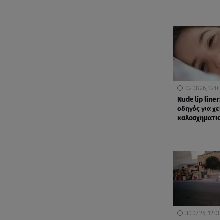
02.08.26, 12:0
Nude lip line
οδηγός για χε
καλοσχηματι
30.07.26, 12:0