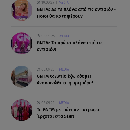
10.09.25
MEDIA
09.08.26 , 14:01
GNTM: Δείτε πλάνα από τις οντισιόν -
Γνωστός δημοσιογράφος αποκάλυψε ότι
Ποιοι θα καταφέρουν
σύντομα παντρεύεται τη σύντροφό του
09.08.26 , 14:00
08.09.25
MEDIA
Αδιάβροχη μάσκαρα: αφαίρεσε την χωρίς να
GNTM: Τα πρώτα πλάνα από τις
ταλαιπωρείς τις βλεφερίδες σου
οντισιόν!
09.08.26 , 13:47
Χούθι: «Χτύπησαν» διυλιστήριο της Aramco στη
05.09.25
MEDIA
Σαουδική Αραβία
GNTM 6: Αντίο έξω κόσμε!
Ανακοινώθηκε η πρεμιέρα!
02.09.25
MEDIA
Το GNTM μετράει αντίστροφα!
Έρχεται στο Star!