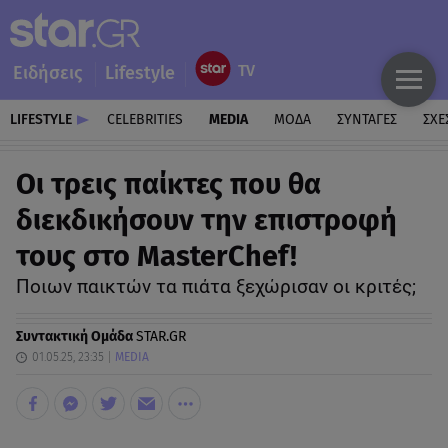
Ειδήσεις
Lifestyle
LIFESTYLE
CELEBRITIES
MEDIA
ΜΟΔΑ
ΣΥΝΤΑΓΕΣ
ΣΧΕ
Οι τρεις παίκτες που θα
διεκδικήσουν την επιστροφή
τους στο MasterChef!
Ποιων παικτών τα πιάτα ξεχώρισαν οι κριτές;
Συντακτική Ομάδα
STAR.GR
01.05.25, 23:35
MEDIA