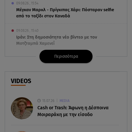
09.08.26 , 15:54
Μέγκαν Μαρκλ - Πρίγκιπας Χάρι: Πόσταραν selfie
από το ταξίδι στον Καναδά
09.08.26 , 15:40
Ιράν: Στη δημοσιότητα νέο βίντεο με τον
Μοτζταμπά Χαμενεΐ
Περισσότερα
09.08.26 , 15:16
Χωρισμός στη σόουμπιζ μετά από 8 χρόνια
γάμου - Η ανακοίνωση
VIDEOS
09.08.26 , 14:42
Τουρισμός για Όλους 2026-2027: Ποια ΑΦΜ
υποβάλλουν σήμερα αιτήσεις
15.07.26
MEDIA
Cash or Trash: Άφωνη η Δέσποινα
09.08.26 , 14:32
Μοιραράκη με την είσοδο
Πινακίδες κυκλοφορίας με λίγα κλικ - Τέλος οι
καθυστερήσεις