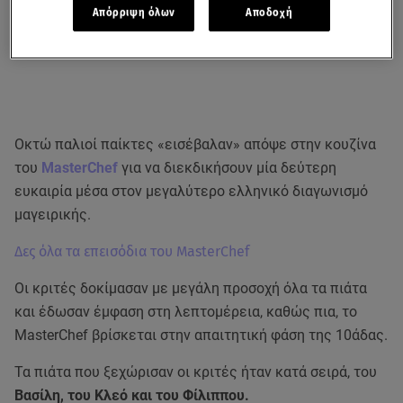
Απόρριψη όλων
Αποδοχή
Οκτώ παλιοί παίκτες «εισέβαλαν» απόψε στην κουζίνα
του
MasterChef
για να διεκδικήσουν μία δεύτερη
ευκαιρία μέσα στον μεγαλύτερο ελληνικό διαγωνισμό
μαγειρικής.
Δες όλα τα επεισόδια του MasterChef
Οι κριτές δοκίμασαν με μεγάλη προσοχή όλα τα πιάτα
και έδωσαν έμφαση στη λεπτομέρεια, καθώς πια, το
MasterChef βρίσκεται στην απαιτητική φάση της 10άδας.
Τα πιάτα που ξεχώρισαν οι κριτές ήταν κατά σειρά, του
Βασίλη, του Κλεό και του Φίλιππου.