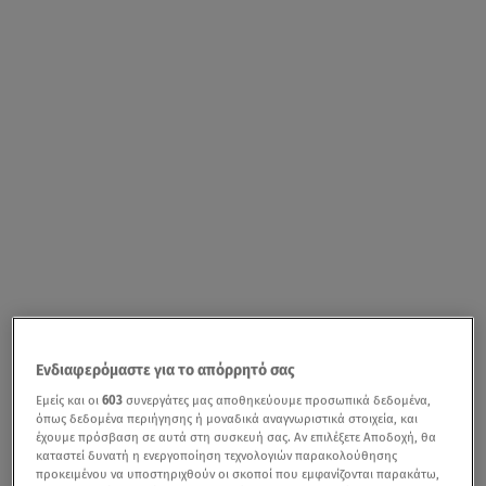
Ενδιαφερόμαστε για το απόρρητό σας
Εμείς και οι
603
συνεργάτες μας αποθηκεύουμε προσωπικά δεδομένα,
όπως δεδομένα περιήγησης ή μοναδικά αναγνωριστικά στοιχεία, και
έχουμε πρόσβαση σε αυτά στη συσκευή σας. Αν επιλέξετε Αποδοχή, θα
καταστεί δυνατή η ενεργοποίηση τεχνολογιών παρακολούθησης
προκειμένου να υποστηριχθούν οι σκοποί που εμφανίζονται παρακάτω,