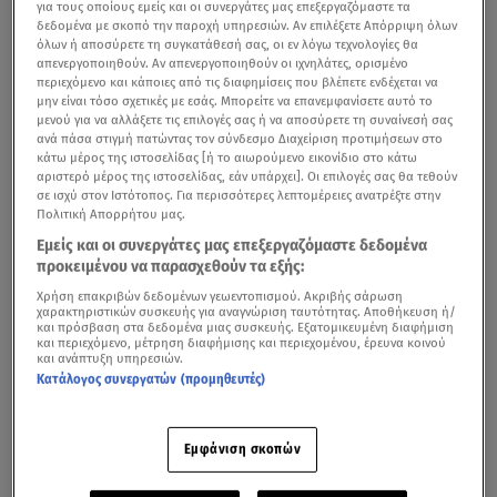
για τους οποίους εμείς και οι συνεργάτες μας επεξεργαζόμαστε τα
δεδομένα με σκοπό την παροχή υπηρεσιών. Αν επιλέξετε Απόρριψη όλων
όλων ή αποσύρετε τη συγκατάθεσή σας, οι εν λόγω τεχνολογίες θα
απενεργοποιηθούν. Αν απενεργοποιηθούν οι ιχνηλάτες, ορισμένο
περιεχόμενο και κάποιες από τις διαφημίσεις που βλέπετε ενδέχεται να
μην είναι τόσο σχετικές με εσάς. Μπορείτε να επανεμφανίσετε αυτό το
μενού για να αλλάξετε τις επιλογές σας ή να αποσύρετε τη συναίνεσή σας
ανά πάσα στιγμή πατώντας τον σύνδεσμο Διαχείριση προτιμήσεων στο
κάτω μέρος της ιστοσελίδας [ή το αιωρούμενο εικονίδιο στο κάτω
αριστερό μέρος της ιστοσελίδας, εάν υπάρχει]. Οι επιλογές σας θα τεθούν
σε ισχύ στον Ιστότοπος. Για περισσότερες λεπτομέρειες ανατρέξτε στην
Πολιτική Απορρήτου μας.
Εμείς και οι συνεργάτες μας επεξεργαζόμαστε δεδομένα
προκειμένου να παρασχεθούν τα εξής:
Χρήση επακριβών δεδομένων γεωεντοπισμού. Ακριβής σάρωση
χαρακτηριστικών συσκευής για αναγνώριση ταυτότητας. Αποθήκευση ή/
και πρόσβαση στα δεδομένα μιας συσκευής. Εξατομικευμένη διαφήμιση
και περιεχόμενο, μέτρηση διαφήμισης και περιεχομένου, έρευνα κοινού
και ανάπτυξη υπηρεσιών.
Κατάλογος συνεργατών (προμηθευτές)
Εμφάνιση σκοπών