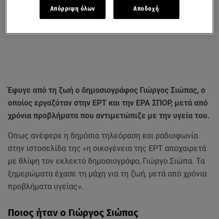
Απόρριψη όλων
Αποδοχή
Έφυγε από τη ζωή ο δημοσιογράφος Γιώργος Σιώπας, ο
οποίος εργαζόταν στην ΕΡΤ και την ΕΡΑ ΣΠΟΡ, μετά από
χρόνια προβλήματα που αντιμετώπιζε με την υγεία του.
Όπως ανέφερε η δημόσια τηλεόραση και ραδιοφωνία
στην ιστοσελίδα της «η οικογένεια της ΕΡΤ αποχαιρετά
με θλίψη τον εκλεκτό δημοσιογράφο, Γιώργο Σιώπα. Τα
ξημερώματα έχασε τη μάχη για τη ζωή, μετά από χρόνια
προβλήματα υγείας».
Ποιος ήταν ο Γιώργος Σιώπας