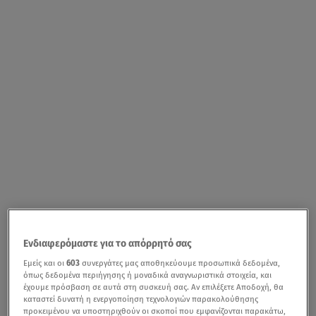
Ενδιαφερόμαστε για το απόρρητό σας
Εμείς και οι
603
συνεργάτες μας αποθηκεύουμε προσωπικά δεδομένα,
όπως δεδομένα περιήγησης ή μοναδικά αναγνωριστικά στοιχεία, και
έχουμε πρόσβαση σε αυτά στη συσκευή σας. Αν επιλέξετε Αποδοχή, θα
καταστεί δυνατή η ενεργοποίηση τεχνολογιών παρακολούθησης
προκειμένου να υποστηριχθούν οι σκοποί που εμφανίζονται παρακάτω,