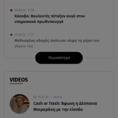
09.08.26 , 11:38
Κόσοβο: Βουλευτές πέταξαν αυγά στον
υπηρεσιακό πρωθυπουργό
09.08.26 , 11:23
Μεθυσμένη οδηγός σκότωσε νύφη τη μέρα του
γάμου της
Περισσότερα
09.08.26 , 11:12
Αλέξανδρος Τσουβέλας για Εύα Καρύδη: «Θα το
έκανα 500 φορές»
VIDEOS
09.08.26 , 10:46
Μπαμπάς για δεύτερη φορά ο Γιάννης
Κωνσταντέλιας
15.07.26
MEDIA
Cash or Trash: Άφωνη η Δέσποινα
09.08.26 , 10:43
Μοιραράκη με την είσοδο
Αλέξης Γεωργούλης: Η ανάρτηση από την