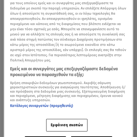
για τους οποίους εμείς και οι συνεργάτες μας επεξεργαζόμαστε τα
δεδομένα με σκοπό την παροχή υπηρεσιών. Αν επιλέξετε Απόρριψη όλων
όλων ή αποσύρετε τη συγκατάθεσή σας, οι εν λόγω τεχνολογίες θα
απενεργοποιηθούν. Αν απενεργοποιηθούν οι ιχνηλάτες, ορισμένο
περιεχόμενο και κάποιες από τις διαφημίσεις που βλέπετε ενδέχεται να
μην είναι τόσο σχετικές με εσάς. Μπορείτε να επανεμφανίσετε αυτό το
μενού για να αλλάξετε τις επιλογές σας ή να αποσύρετε τη συναίνεσή σας
ανά πάσα στιγμή πατώντας τον σύνδεσμο Διαχείριση προτιμήσεων στο
κάτω μέρος της ιστοσελίδας [ή το αιωρούμενο εικονίδιο στο κάτω
αριστερό μέρος της ιστοσελίδας, εάν υπάρχει]. Οι επιλογές σας θα τεθούν
σε ισχύ στον Ιστότοπος. Για περισσότερες λεπτομέρειες ανατρέξτε στην
Πολιτική Απορρήτου μας.
Εμείς και οι συνεργάτες μας επεξεργαζόμαστε δεδομένα
προκειμένου να παρασχεθούν τα εξής:
Χρήση επακριβών δεδομένων γεωεντοπισμού. Ακριβής σάρωση
χαρακτηριστικών συσκευής για αναγνώριση ταυτότητας. Αποθήκευση ή/
και πρόσβαση στα δεδομένα μιας συσκευής. Εξατομικευμένη διαφήμιση
και περιεχόμενο, μέτρηση διαφήμισης και περιεχομένου, έρευνα κοινού
και ανάπτυξη υπηρεσιών.
Κατάλογος συνεργατών (προμηθευτές)
Εμφάνιση σκοπών