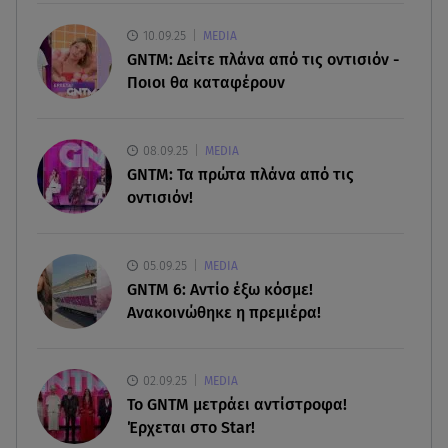
παραλία και οι κοιλιακοί!
10.09.25
MEDIA
09.08.26 , 10:33
GNTM: Δείτε πλάνα από τις οντισιόν -
ΕΦΕΤ: Ανακαλείται πασίγνωστη μαρμελάδα
Ποιοι θα καταφέρουν
φράουλα
09.08.26 , 10:13
08.09.25
MEDIA
Κορυφώνεται η έξοδος του Αυγούστου -
GNTM: Τα πρώτα πλάνα από τις
«Καρφίτσα δεν πέφτει» στα λιμάνια
οντισιόν!
09.08.26 , 10:10
Ιωάννα Τούνη: «Έβγαλα όλο το βράδυ στο
05.09.25
MEDIA
νοσοκομείο» - Τι συνέβη;
GNTM 6: Αντίο έξω κόσμε!
Ανακοινώθηκε η πρεμιέρα!
02.09.25
MEDIA
Το GNTM μετράει αντίστροφα!
Έρχεται στο Star!