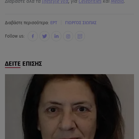
Διαβάστε όλα τα
lifestyle νεα
, για
Celebrities
και
Media
.
|
Διαβάστε περισσότερα:
EΡΤ
ΓΙΩΡΓΟΣ ΣΙΩΠΑΣ
Follow us:
ΔΕΙΤΕ ΕΠΙΣΗΣ