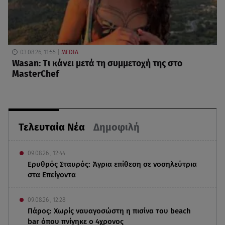
03.08.26, 11:55
MEDIA
Wasan: Tι κάνει μετά τη συμμετοχή της στο
MasterChef
Τελευταία Νέα
Δημοφιλή
09.08.26 , 12:44
Ερυθρός Σταυρός: Άγρια επίθεση σε νοσηλεύτρια
στα Επείγοντα
09.08.26 , 12:28
Πάρος: Χωρίς ναυαγοσώστη η πισίνα του beach
bar όπου πνίγηκε ο 4χρονος