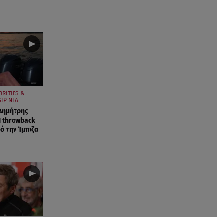
BRITIES &
IP ΝΕΑ
 Δημήτρης
Η throwback
 την Ίμπιζα