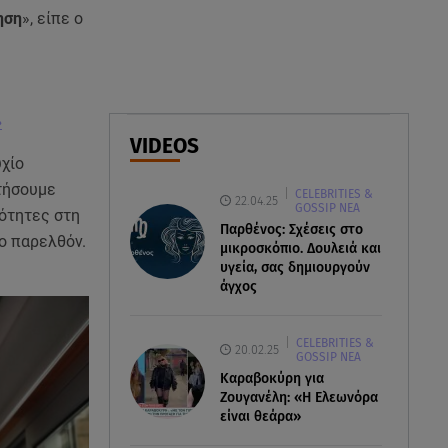
ηση
», είπε ο
07.08.26 , 21:50
Καιρός: Έρχονται ξανά 40άρια -
Σε ποιες περιοχές
»
07.08.26 , 21:32
VIDEOS
Κρήτη: Τουρίστας ρωτούσε
υχίο
πόσο να πληρώσει για να
κτήσουμε
CELEBRITIES &
ασελγήσει σε 10χρονη
22.04.25
GOSSIP ΝΕΑ
ρότητες στη
Παρθένος: Σχέσεις στο
το παρελθόν.
μικροσκόπιο. Δουλειά και
υγεία, σας δημιουργούν
άγχος
CELEBRITIES &
20.02.25
GOSSIP ΝΕΑ
Καραβοκύρη για
Ζουγανέλη: «Η Ελεωνόρα
είναι θεάρα»