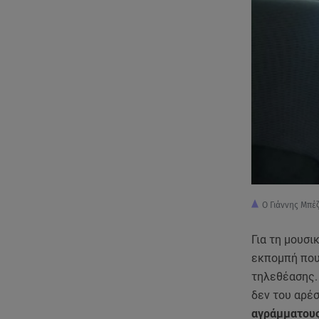
Ο Γιάννης Μπέζ
Για τη μουσι
εκπομπή που
τηλεθέασης. 
δεν του αρέ
αγράμματους,