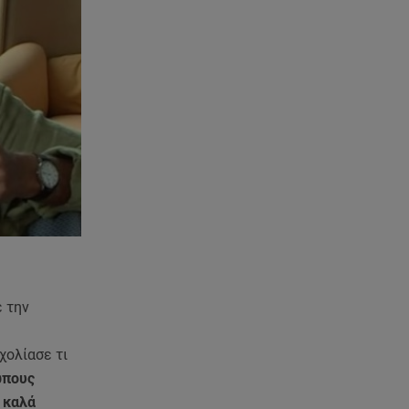
Καιρός Δεκαπενταύγουστος:
Βοριάδες έως 9 μποφόρ και
πτώση θερμοκρασίας
08.08.26 , 03:00
Εορτολόγιο: Ποιοι γιορτάζουν
στις 8 Αυγούστου
07.08.26 , 22:40
Χανιά: Φίδι δάγκωσε 13χρονο σε
παραλία
07.08.26 , 22:05
Φωτιές: Στάχτη Το Πράσινο
Στολίδι Της Δυτικής Αττικής
ε την
07.08.26 , 21:50
χολίασε τι
«Συμφωνία της Μέκκας» για
ώπους
Τουρκία – Σαουδική Αραβία -
Πακιστάν
ε καλά