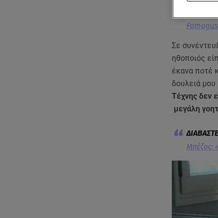
Famagust
Σε συνέντευ
ηθοποιός εί
έκανα ποτέ κ
δουλειά μου 
Τέχνης δεν ε
μεγάλη γοητε
Μπέζος: 