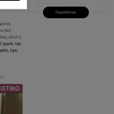
Νηστίσιμη συνταγή για να
φτιάξετε χαλβά με σοκολάτα και
Περισσότερα
πορτοκάλι
ωμένος
08.08.26 , 09:26
σω δεν
Φωτιά Αττικοβοιωτία:
έος, αλλά η
Απελευθερώθηκε ενέργεια ίση
Ο χορός της
με 6 βόμβες Χιροσίμα
ηρός, έχει
08.08.26 , 09:05
BMW: Οι πωλήσεις και η
συμφωνία με τους
εργαζόμενους
ο»
08.08.26 , 09:03
8 Αυγούστου: Σήμερα η
Παγκόσμια Ημέρα Γάτας
08.08.26 , 08:47