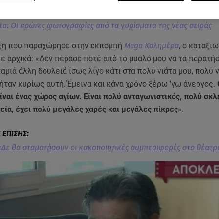
a: Οι πρώτες φωτογραφίες από τα γυρίσματα της νέας σειράς
ξη που παραχώρησε στην εκπομπή
Mega Καλημέρα
, ο καταξι
πε αρχικά: «Δεν πέρασε ποτέ από το μυαλό μου να τα παρατή
αμιά άλλη δουλειά ίσως λίγο κάτι στα πολύ νιάτα μου, πολύ ν
ήταν κυρίως αυτή. Έμεινα και κάνα χρόνο ξέρω 'γω άνεργος.
ίναι ένας χώρος αγίων. Είναι πολύ ανταγωνιστικός, πολύ σκλ
ία, έχει πολύ μεγάλες χαρές και μεγάλες πίκρες
».
«Δε θα σταματήσουν οι κακοποιητικές συμπεριφορές στο θέατρ