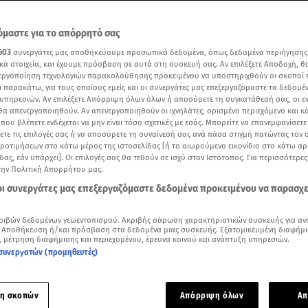
μαστε για το απόρρητό σας
603
συνεργάτες μας αποθηκεύουμε προσωπικά δεδομένα, όπως δεδομένα περιήγησης
κά στοιχεία, και έχουμε πρόσβαση σε αυτά στη συσκευή σας. Αν επιλέξετε Αποδοχή, θ
νεργοποίηση τεχνολογιών παρακολούθησης προκειμένου να υποστηριχθούν οι σκοποί
ι παρακάτω, για τους οποίους εμείς και οι συνεργάτες μας επεξεργαζόμαστε τα δεδομέ
υπηρεσιών. Αν επιλέξετε Απόρριψη όλων όλων ή αποσύρετε τη συγκατάθεσή σας, οι ε
 θα απενεργοποιηθούν. Αν απενεργοποιηθούν οι ιχνηλάτες, ορισμένο περιεχόμενο και κά
 που βλέπετε ενδέχεται να μην είναι τόσο σχετικές με εσάς. Μπορείτε να επανεμφανίσετ
ξετε τις επιλογές σας ή να αποσύρετε τη συναίνεσή σας ανά πάσα στιγμή πατώντας τον
προτιμήσεων στο κάτω μέρος της ιστοσελίδας [ή το αιωρούμενο εικονίδιο στο κάτω α
δας, εάν υπάρχει]. Οι επιλογές σας θα τεθούν σε ισχύ στον Ιστότοπος. Για περισσότερε
την Πολιτική Απορρήτου μας.
Δείτε περισσότερα άρθρα μας στα αποτελέσματα αναζήτησης
 οι συνεργάτες μας επεξεργαζόμαστε δεδομένα προκειμένου να παρασχ
Add star.gr on Google
ριβών δεδομένων γεωεντοπισμού. Ακριβής σάρωση χαρακτηριστικών συσκευής για αν
 Αποθήκευση ή/και πρόσβαση στα δεδομένα μιας συσκευής. Εξατομικευμένη διαφήμι
, μέτρηση διαφήμισης και περιεχομένου, έρευνα κοινού και ανάπτυξη υπηρεσιών.
 ο Γιάννης Μπέζος στο
Mega Καλημέρα
συνεργατών (προμηθευτές)
ολίες και τη γοητεία της υποκριτικής μίλησε ο
Γιάννης Μπέζο
ράλληλα το σχόλιό του για όσα τον ενοχλούν στην ελληνική 
η σκοπών
Απόρριψη όλων
Απ