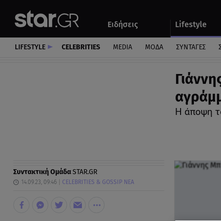
Αθλητικά
Quiz
Ειδήσεις
Lifestyle
Αυτοκίνητο
LIFESTYLE
CELEBRITIES
MEDIA
ΜΟΔΑ
ΣΥΝΤΑΓΕΣ
Γιάννη
αγράμμ
Η άποψη τ
Συντακτική Ομάδα
STAR.GR
14.09.23, 09:46
CELEBRITIES & GOSSIP ΝΕΑ