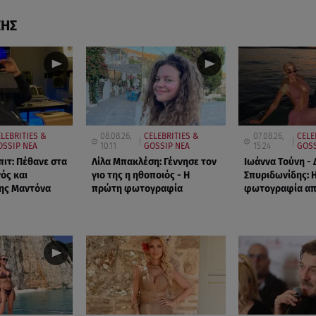
ΣΗΣ
ELEBRITIES &
08.08.26,
CELEBRITIES &
07.08.26,
CELE
OSSIP ΝΕΑ
10:11
GOSSIP ΝΕΑ
15:24
GOSS
πιτ: Πέθανε στα
Λίλα Μπακλέση: Γέννησε τον
Ιωάννα Τούνη -
ός και
γιο της η ηθοποιός - Η
Σπυριδωνίδης: 
ης Μαντόνα
πρώτη φωτογραφία
φωτογραφία από