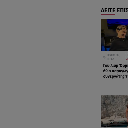
ΔΕΙΤΕ ΕΠΙ
08.08.26,
C
10:47
G
Γουίλιαμ Όρμ
69 ο παραγωγ
συνεργάτης τ