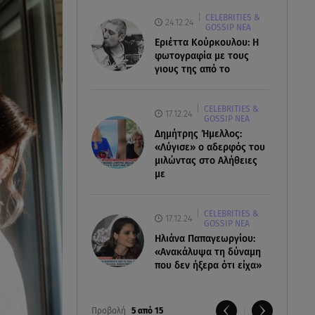
CELEBRITIES &
24.12.24
GOSSIP ΝΕΑ
Εριέττα Κούρκουλου: Η
φωτογραφία με τους
γιους της από το
CELEBRITIES &
17.12.24
GOSSIP ΝΕΑ
Δημήτρης Ήμελλος:
«Λύγισε» ο αδερφός του
μιλώντας στο Αλήθειες
με
CELEBRITIES &
17.12.24
GOSSIP ΝΕΑ
Ηλιάνα Παπαγεωργίου:
«Ανακάλυψα τη δύναμη
που δεν ήξερα ότι είχα»
Προβολή
5 από 15