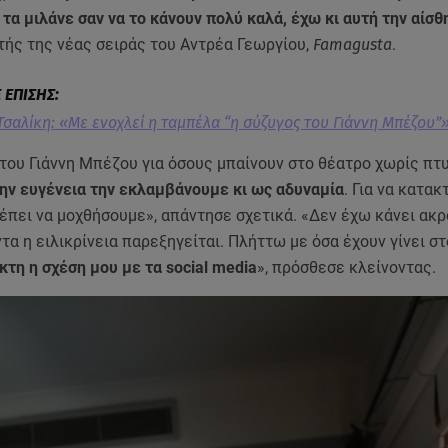
 τα μιλάνε σαν να το κάνουν πολύ καλά, έχω κι αυτή την αίσθ
ής της νέας σειράς του Αντρέα Γεωργίου,
Famagusta
.
Τσαλίκη: «Με ενοχλεί η ταμπέλα “η σύζυγος του Γιάννη Μπέζου”
του Γιάννη Μπέζου για όσους μπαίνουν στο θέατρο χωρίς πτ
ην ευγένεια την εκλαμβάνουμε κι ως αδυναμία
. Για να κατα
έπει να μοχθήσουμε», απάντησε σχετικά. «Δεν έχω κάνει ακ
τα η ειλικρίνεια παρεξηγείται. Πλήττω με όσα έχουν γίνει σ
κτη η σχέση μου με τα social media
», πρόσθεσε κλείνοντας.