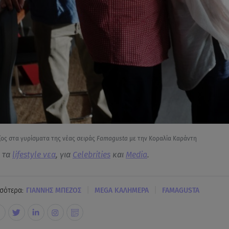
ζος στα γυρίσματα της νέας σειράς
Famagusta
με την Κοραλία Καράντη
α τα
lifestyle νεα
, για
Celebrities
και
Media
.
|
|
σότερα:
ΓΙΑΝΝΗΣ ΜΠΕΖΟΣ
MEGA ΚΑΛΗΜΕΡΑ
FAMAGUSTA