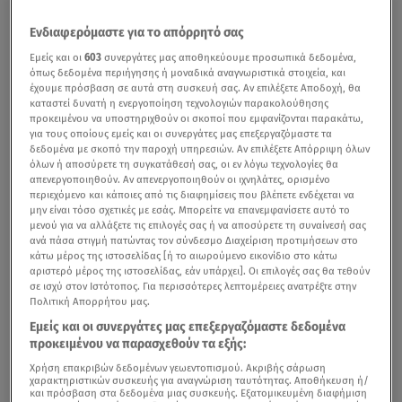
Ενδιαφερόμαστε για το απόρρητό σας
Εμείς και οι
603
συνεργάτες μας αποθηκεύουμε προσωπικά δεδομένα,
όπως δεδομένα περιήγησης ή μοναδικά αναγνωριστικά στοιχεία, και
έχουμε πρόσβαση σε αυτά στη συσκευή σας. Αν επιλέξετε Αποδοχή, θα
καταστεί δυνατή η ενεργοποίηση τεχνολογιών παρακολούθησης
προκειμένου να υποστηριχθούν οι σκοποί που εμφανίζονται παρακάτω,
για τους οποίους εμείς και οι συνεργάτες μας επεξεργαζόμαστε τα
δεδομένα με σκοπό την παροχή υπηρεσιών. Αν επιλέξετε Απόρριψη όλων
όλων ή αποσύρετε τη συγκατάθεσή σας, οι εν λόγω τεχνολογίες θα
απενεργοποιηθούν. Αν απενεργοποιηθούν οι ιχνηλάτες, ορισμένο
Η Ελάτη Τρικάλων αποτελεί δημοφιλή προορισμό όλο τον χρόνο! / βίντεο
περιεχόμενο και κάποιες από τις διαφημίσεις που βλέπετε ενδέχεται να
μην είναι τόσο σχετικές με εσάς. Μπορείτε να επανεμφανίσετε αυτό το
Alpha
μενού για να αλλάξετε τις επιλογές σας ή να αποσύρετε τη συναίνεσή σας
ανά πάσα στιγμή πατώντας τον σύνδεσμο Διαχείριση προτιμήσεων στο
Κάποιοι τη χαρακτηρίζουν ως τη «δεύτερη
Αράχωβα
»
κάτω μέρος της ιστοσελίδας [ή το αιωρούμενο εικονίδιο στο κάτω
αριστερό μέρος της ιστοσελίδας, εάν υπάρχει]. Οι επιλογές σας θα τεθούν
της Ελλάδας, άλλοι ως την «Ελβετία» της χώρας μας...
σε ισχύ στον Ιστότοπος. Για περισσότερες λεπτομέρειες ανατρέξτε στην
Ένα είναι το σίγουρο: Μία τριήμερη
εκδρομή
στην
Πολιτική Απορρήτου μας.
ιδιαίτερη Ελάτη, η οποία βρίσκεται μία ανάσα από τα
Εμείς και οι συνεργάτες μας επεξεργαζόμαστε δεδομένα
προκειμένου να παρασχεθούν τα εξής:
Τρίκαλα
, θα σας αφήσει με τις καλύτερες εντυπώσεις,
Χρήση επακριβών δεδομένων γεωεντοπισμού. Ακριβής σάρωση
αφού αποτελεί έναν από τους πιο δημοφιλείς ορεινούς
χαρακτηριστικών συσκευής για αναγνώριση ταυτότητας. Αποθήκευση ή/
προορισμούς
για τους φυσιολάτρεις και μία ιδανική
και πρόσβαση στα δεδομένα μιας συσκευής. Εξατομικευμένη διαφήμιση