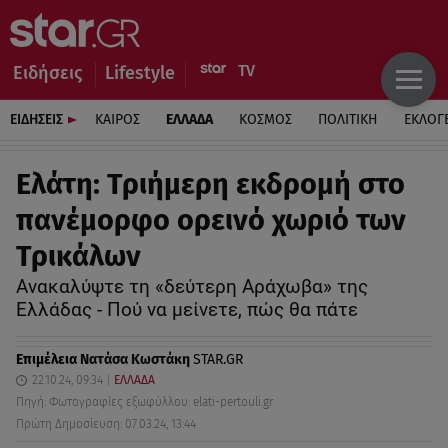
Ειδήσεις
Lifestyle
ΕΙΔΗΣΕΙΣ
ΚΑΙΡΟΣ
ΕΛΛΑΔΑ
ΚΟΣΜΟΣ
ΠΟΛΙΤΙΚΗ
ΕΚΛΟΓ
Ελάτη: Τριήμερη εκδρομή στο
πανέμορφο ορεινό χωριό των
Τρικάλων
Ανακαλύψτε τη «δεύτερη Αράχωβα» της
Ελλάδας - Πού να μείνετε, πώς θα πάτε
Επιμέλεια
Νατάσα Κωστάκη
STAR.GR
22.10.24, 09:34
ΕΛΛΑΔΑ
Πηγή: Φωτογραφίες εξωφύλλου: elati-pertouli.gr
Πρώτη Δημοσίευση: 07.03.24, 13:44