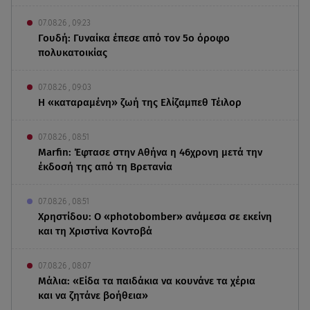
07.08.26 , 09:23
Γουδή: Γυναίκα έπεσε από τον 5ο όροφο
πολυκατοικίας
07.08.26 , 09:03
Η «καταραμένη»​​​​​​​ ζωή της Ελίζαμπεθ Τέιλορ
07.08.26 , 08:51
Marfin: Έφτασε στην Αθήνα η 46χρονη μετά την
έκδοσή της από τη Βρετανία
07.08.26 , 08:51
Χρηστίδου: Ο «photobomber» ανάμεσα σε εκείνη
και τη Χριστίνα Κοντοβά
07.08.26 , 08:07
Μάλια: «Είδα τα παιδάκια να κουνάνε τα χέρια
και να ζητάνε βοήθεια»