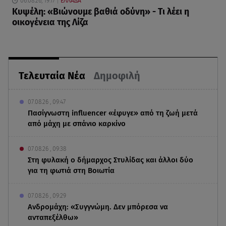
06.08.26, 19:17
ΕΛΛΑΔΑ
Κυψέλη: «Βιώνουμε βαθιά οδύνη» - Τι λέει η
οικογένεια της Λίζα
Τελευταία Νέα
Δημοφιλή
07.08.26 , 09:47
Πασίγνωστη influencer «έφυγε» από τη ζωή μετά
από μάχη με σπάνιο καρκίνο
07.08.26 , 09:38
Στη φυλακή ο δήμαρχος Στυλίδας και άλλοι δύο
για τη φωτιά στη Βοιωτία
07.08.26 , 09:29
Ανδρομάχη: «Συγγνώμη. Δεν μπόρεσα να
ανταπεξέλθω»