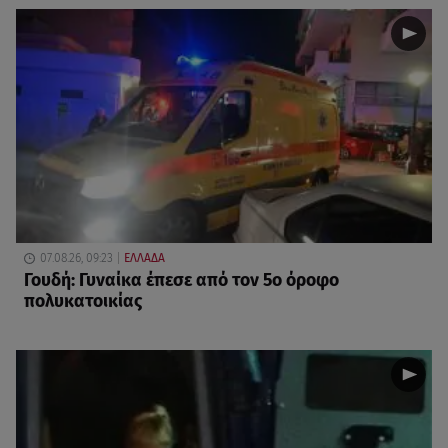
07.08.26, 09:23
ΕΛΛΑΔΑ
Γουδή: Γυναίκα έπεσε από τον 5ο όροφο
πολυκατοικίας