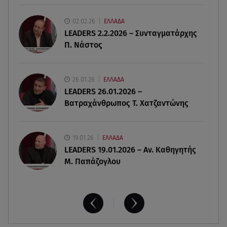
06.08.26 , 22:12
02.02.26
ΕΛΛΑΔΑ
Στην παραλία η Αποστολία Ζώη: «Γεμάτη
LEADERS 2.2.2026 – Συνταγματάρχης
αλμύρα»
Π. Νάστος
06.08.26 , 22:10
Κλήρωση Τζόκερ 6/8/2026: Οι τυχεροί αριθμοί
26.01.26
ΕΛΛΑΔΑ
για τα 2.500.000 ευρώ
LEADERS 26.01.2026 –
Βατραχάνθρωπος Τ. Χατζαντώνης
19.01.26
ΕΛΛΑΔΑ
LEADERS 19.01.2026 – Αν. Καθηγητής
Μ. Παπάζογλου