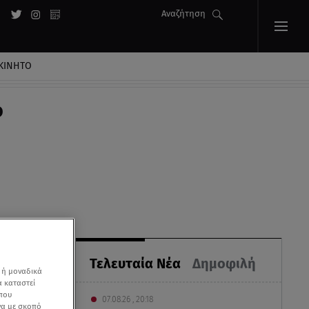
Αναζήτηση
ΚΙΝΗΤΟ
ο
Τελευταία Νέα
Δημοφιλή
 ή μοναδικά
α καταστεί
 που
07.08.26 , 20:18
να με σκοπό