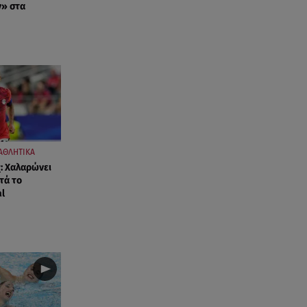
» στα
07.08.26 , 15:24
Ιωάννα Τούνη - Δημήτρης
Σπυριδωνίδης: Η throwback
φωτογραφία από την Ίμπιζα
07.08.26 , 15:21
Toyota C-HR: Δέκα χρόνια
ξεχωριστής καινοτομίας και
επιτυχίας
ΑΘΛΗΤΙΚΑ
: Χαλαρώνει
07.08.26 , 15:09
τά το
Τροχαίο Σέρρες: «Δεν πρόλαβα
al
να κάνω κάτι κι έπεσε πάνω
μου»
07.08.26 , 14:49
Πέθανε η δημοσιογράφος και
πρώην σύζυγος του Βασίλη
Χιώτη, Χριστίνα Πιτουρά