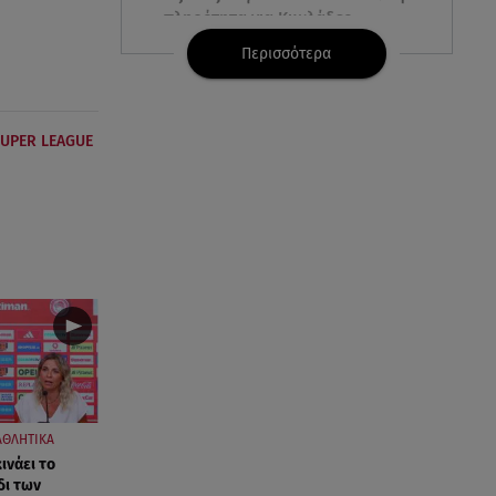
πληρότητα για Κυκλάδες
Περισσότερα
07.08.26 , 17:44
Παιδικοί σταθμοί: Πότε βγαίνουν
τα προσωρινά αποτελέσματα
UPER LEAGUE
07.08.26 , 17:13
Τροχαίο Σέρρες: «Έχασα τη
σύζυγο και το παιδί μου. Τα
έχασα όλα»
07.08.26 , 16:03
Καιρός: Έρχονται ξανά 40άρια -
Σε ποιες περιοχές
07.08.26 , 16:00
Ανακάλυψε ξανά τη δύναμή
ΑΘΛΗΤΙΚΑ
σου: μην σε τρομάζει η μυϊκή
ινάει το
απώλεια
δι των