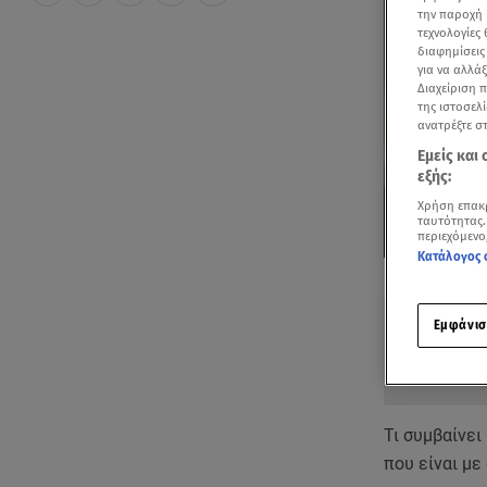
την παροχή 
τεχνολογίες
διαφημίσεις
για να αλλά
Διαχείριση 
της ιστοσελί
ανατρέξτε σ
Εμείς και
εξής:
Χρήση επακ
ταυτότητας.
περιεχόμενο
Κατάλογος 
Δείτε περισσ
Πρόσθηκη star
Εμφάνισ
Τι συμβαίνει
που είναι με