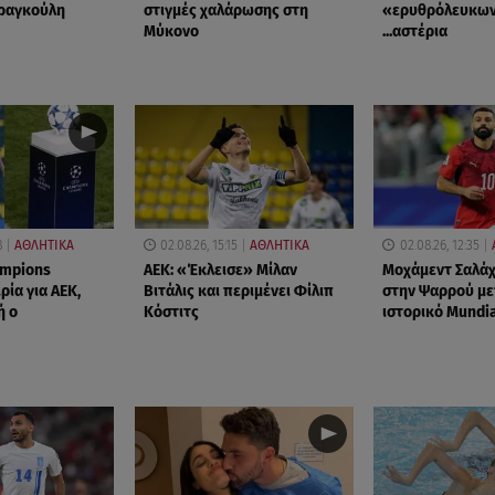
Φραγκούλη
στιγμές χαλάρωσης στη
«ερυθρόλευκων
Μύκονο
...αστέρια
8
ΑΘΛΗΤΙΚΑ
02.08.26, 15:15
ΑΘΛΗΤΙΚΑ
02.08.26, 12:35
mpions
ΑΕΚ: «Έκλεισε» Μίλαν
Μοχάμεντ Σαλάχ
ρία για ΑΕΚ,
Βιτάλις και περιμένει Φίλιπ
στην Ψαρρού με
ή ο
Κόστιτς
ιστορικό Mundi