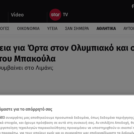
Video
ΛΟΓΕΣ
ΟΙΚΟΝΟΜΙΑ
ΥΓΕΙΑ
ΣΑΝ ΣΗΜΕΡΑ
ΑΘΛΗΤΙΚΑ
ΑΥΤΟ
εια για Όρτα στον Ολυμπιακό και 
του Μπακούλα
συμβαίνει στο Λιμάνι;
μαστε για το απόρρητό σας
603
συνεργάτες μας αποθηκεύουμε προσωπικά δεδομένα, όπως δεδομένα περιήγησης
κά στοιχεία, και έχουμε πρόσβαση σε αυτά στη συσκευή σας. Αν επιλέξετε Αποδοχή, θ
νεργοποίηση τεχνολογιών παρακολούθησης προκειμένου να υποστηριχθούν οι σκοποί
ι παρακάτω, για τους οποίους εμείς και οι συνεργάτες μας επεξεργαζόμαστε τα δεδομέ