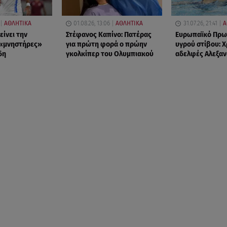
ΑΘΛΗΤΙΚΑ
01.08.26, 13:06
ΑΘΛΗΤΙΚΑ
31.07.26, 21:41
Α
είνει την
Στέφανος Καπίνο: Πατέρας
Ευρωπαϊκό Πρω
 «μνηστήρες»
για πρώτη φορά ο πρώην
υγρού στίβου: Χ
δη
γκολκίπερ του Ολυμπιακού
αδελφές Αλεξαν