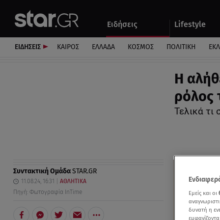
Αθλητικά
Quiz
Ειδήσεις
Lifestyle
Αυτοκίνητο
ΕΙΔΗΣΕΙΣ
ΚΑΙΡΟΣ
ΕΛΛΑΔΑ
ΚΟΣΜΟΣ
ΠΟΛΙΤΙΚΗ
ΕΚ
Η αλήθ
ρόλος 
Τελικά τι 
Συντακτική Ομάδα
STAR.GR
Ενδιαφερό
11.08.24, 16:31
ΑΘΛΗΤΙΚΑ
Πηγή: Φωτογραφία InTime
Εμείς και οι
αναγνωριστι
δυνατή η ε
εμφανίζοντα