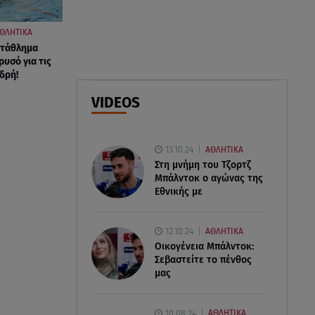
07.08.26 , 14:44
ΘΛΗΤΙΚΑ
Στεφανίδου: «Κόβει» την ανάσα
τάθλημα
με το σώμα της - Οι πόζες με
ρυσό για τις
μαγιό
δρή!
VIDEOS
07.08.26 , 14:05
Μυστράς: «Τον έβαλα στον
καταψύκτη γιατί ήθελα να τον
13.10.24
ΑΘΛΗΤΙΚΑ
κρατήσω άφθαρτο»
Στη μνήμη του Τζορτζ
Μπάλντοκ ο αγώνας της
Εθνικής με
12.10.24
ΑΘΛΗΤΙΚΑ
Οικογένεια Μπάλντοκ:
Σεβαστείτε το πένθος
μας
10.08.24
ΑΘΛΗΤΙΚΑ