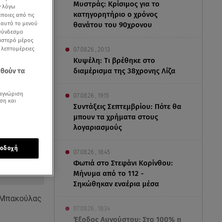
Μυστράς: Κρίσιμος για το
ν λόγω
κατηγορητήριο ο χρόνος
ποιες από τις
ε αυτό το μενού
θανάτου του 90χρονου
 σύνδεσμο
ριστερό μέρος
ς λεπτομέρειες
07.08.26 , 20:13
Κυψέλη: Tι βρέθηκε στο
διαμέρισμα της 38χρονης Λίζα
εθούν τα
αγνώριση
07.08.26 , 19:15
ση και
Συντάξεις Σεπτεμβρίου: Πότε θα
μπουν τα χρήματα στους
λογαριασμούς
οδοχή
07.08.26 , 18:45
Φωτιά στο Στεφάνι Κορίνθου:
Μήνυμα από το 112 -
Σηκώθηκαν εναέρια μέσα
ς Μπακούλας
07.08.26 , 18:34
Έξοδος Αυγούστου: Στο 100% η