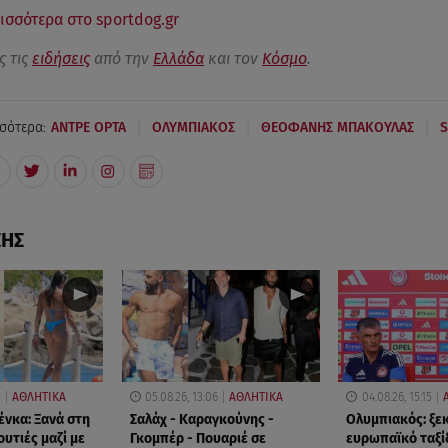
ισσότερα στο sportdog.gr
ς τις
ειδήσεις
από την
Ελλάδα
και τον
Κόσμο
.
|
|
|
σότερα:
ΑΝΤΡΕ ΟΡΤΑ
ΟΛΥΜΠΙΑΚΟΣ
ΘΕΟΦΑΝΗΣ ΜΠΑΚΟΥΛΑΣ
S
ΣΗΣ
2
ΑΘΛΗΤΙΚΑ
05.08.26, 13:06
ΑΘΛΗΤΙΚΑ
04.08.26, 15:15
ένκα: Ξανά στη
Σαλάχ - Καραγκούνης -
Ολυμπιακός: ξεκ
υτιές μαζί με
Γκομπέρ - Πουαριέ σε
ευρωπαϊκό ταξί