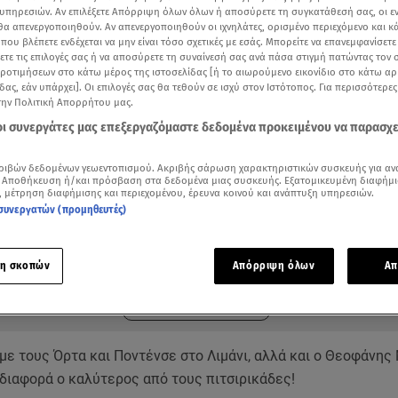
υπηρεσιών. Αν επιλέξετε Απόρριψη όλων όλων ή αποσύρετε τη συγκατάθεσή σας, οι ε
 θα απενεργοποιηθούν. Αν απενεργοποιηθούν οι ιχνηλάτες, ορισμένο περιεχόμενο και κά
 που βλέπετε ενδέχεται να μην είναι τόσο σχετικές με εσάς. Μπορείτε να επανεμφανίσετ
ξετε τις επιλογές σας ή να αποσύρετε τη συναίνεσή σας ανά πάσα στιγμή πατώντας τον
προτιμήσεων στο κάτω μέρος της ιστοσελίδας [ή το αιωρούμενο εικονίδιο στο κάτω α
δας, εάν υπάρχει]. Οι επιλογές σας θα τεθούν σε ισχύ στον Ιστότοπος. Για περισσότερε
την Πολιτική Απορρήτου μας.
 οι συνεργάτες μας επεξεργαζόμαστε δεδομένα προκειμένου να παρασχ
ριβών δεδομένων γεωεντοπισμού. Ακριβής σάρωση χαρακτηριστικών συσκευής για αν
 Αποθήκευση ή/και πρόσβαση στα δεδομένα μιας συσκευής. Εξατομικευμένη διαφήμι
, μέτρηση διαφήμισης και περιεχομένου, έρευνα κοινού και ανάπτυξη υπηρεσιών.
συνεργατών (προμηθευτές)
ότερα άρθρα μας στην αναζήτηση σας
.gr στις επιλογές σας
Δείτε περισσότερα άρθρα μας στα αποτελέσματα αναζήτησης
η σκοπών
Απόρριψη όλων
Απ
Add star.gr on Google
 με τους Όρτα και Ποντένσε στο Λιμάνι, αλλά και ο Θεοφάνη
 διαφορά ο καλύτερος από τους πιτσιρικάδες!