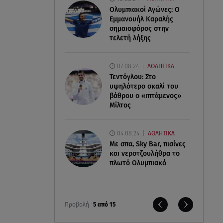
Ολυμπιακοί Αγώνες: Ο
Εμμανουήλ Καραλής
σημαιοφόρος στην
τελετή λήξης
07.08.24
ΑΘΛΗΤΙΚΑ
Τεντόγλου: Στο
υψηλότερο σκαλί του
βάθρου ο «ιπτάμενος»
Μίλτος
04.08.24
ΑΘΛΗΤΙΚΑ
Με σπα, Sky Bar, πισίνες
και νεροτζουλήθρα το
πλωτό Ολυμπιακό
Προβολή
5 από 15