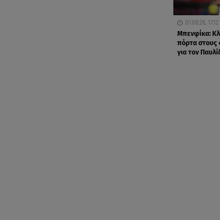
01.08.26, 17:12
Μπενφίκα: Κλ
πόρτα στους
για τον Παυλί