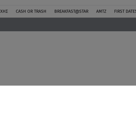
ΎΧΗΣ
CASH OR TRASH
BREAKFAST@STAR
ΑΜΤΖ
FIRST DATE
Ειδήσεις
Quiz
Διαφημιστείτε