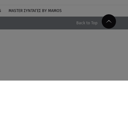
S
MASTER ΣΥΝΤΑΓΈΣ BY MAMOS
Back to Top
Facebook