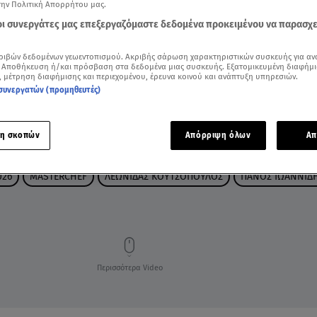
την Πολιτική Απορρήτου μας.
 οι συνεργάτες μας επεξεργαζόμαστε δεδομένα προκειμένου να παρασχ
ριβών δεδομένων γεωεντοπισμού. Ακριβής σάρωση χαρακτηριστικών συσκευής για αν
 Αποθήκευση ή/και πρόσβαση στα δεδομένα μιας συσκευής. Εξατομικευμένη διαφήμι
, μέτρηση διαφήμισης και περιεχομένου, έρευνα κοινού και ανάπτυξη υπηρεσιών.
συνεργατών (προμηθευτές)
η σκοπών
Απόρριψη όλων
Απ
026
MASTERCHEF
ΛΕΩΝΙΔΑΣ ΚΟΥΤΣΟΠΟΥΛΟΣ
ΠΑΝΟΣ ΙΩΑΝΝΙΔ
Περισσότερα Video