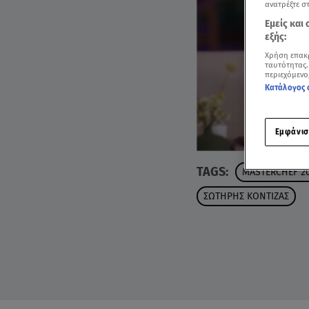
ανατρέξτε σ
Εμείς και
εξής:
Χρήση επακ
ταυτότητας.
περιεχόμενο
Κατάλογος 
Εμφάνισ
TAGS:
MASTERCHEF 2
ΣΩΤΗΡΗΣ ΚΟΝΤΙΖΑΣ