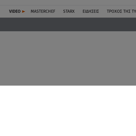
VIDEO
MASTERCHEF
STARX
ΕΙΔΉΣΕΙΣ
ΤΡΟΧΌΣ ΤΗΣ Τ