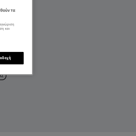
εθούν τα
αγνώριση
ση και
οδοχή
ΗΣ