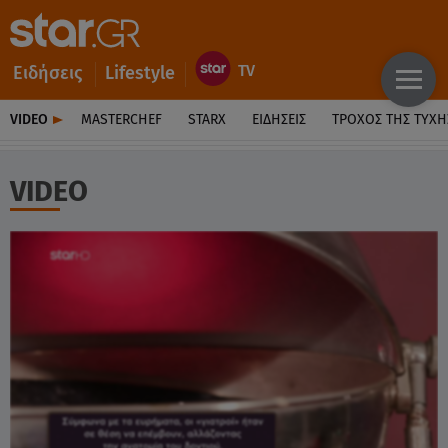
Ειδήσεις
Lifestyle
VIDEO
MASTERCHEF
STARX
ΕΙΔΉΣΕΙΣ
ΤΡΟΧΌΣ ΤΗΣ ΤΎΧΗ
VIDEO