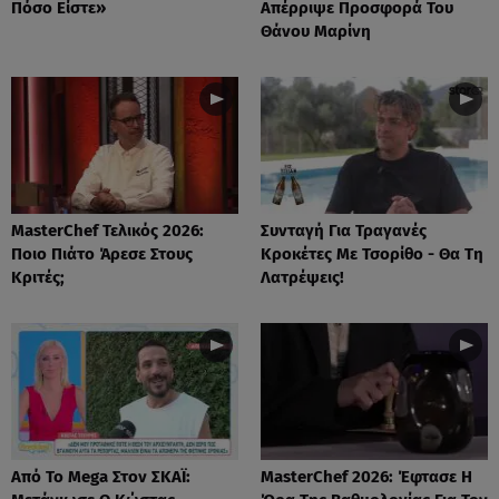
Πόσο Είστε»
Απέρριψε Προσφορά Του
Θάνου Μαρίνη
MasterChef Τελικός 2026:
Συνταγή Για Τραγανές
Ποιο Πιάτο Άρεσε Στους
Κροκέτες Με Τσορίθο - Θα Τη
Κριτές;
Λατρέψεις!
Από Το Mega Στον ΣΚΑΪ:
MasterChef 2026: Έφτασε Η