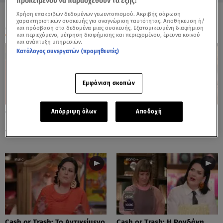
προκειμένου να παρασχεθούν τα εξής:
Χρήση επακριβών δεδομένων γεωεντοπισμού. Ακριβής σάρωση
χαρακτηριστικών συσκευής για αναγνώριση ταυτότητας. Αποθήκευση ή/
ΟΛΑ ΤΑ ΒΙΝΤΕΟ
και πρόσβαση στα δεδομένα μιας συσκευής. Εξατομικευμένη διαφήμιση
και περιεχόμενο, μέτρηση διαφήμισης και περιεχομένου, έρευνα κοινού
και ανάπτυξη υπηρεσιών.
Κατάλογος συνεργατών (προμηθευτές)
Εμφάνιση σκοπών
Cash or Trash: Η Μάρω
Cash or Trash: Το Αντικείμενο
Απόρριψη όλων
Αποδοχή
Κοντού Δημοπράτησε Πίνακά
Που Ενθουσίασε Τη Χιωτίνη
Της!
Cash or Trash: Το Αντικείμενο
Cash or Trash: Η Ρογδάκη