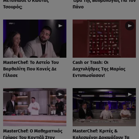
Μετάνιωσε Ο Κώστας
Ώρα Της Βαθμολογίας Για Τον
Τσουρός;
Πάνο
MasterChef: Το Αστείο Του
Cash or Trash: Οι
Βαρθαλίτη Που Κανείς Δε
Δαχτυλήθρες Της Μαρίας
Γέλασε
Εντυπωσίασαν!
MasterChef: Ο Μαθηματικός
MasterChef: Κριτές &
Γρίφος Του Κοντιζά Στον
Καλεσμένοι Δοκιμάζουν Τα