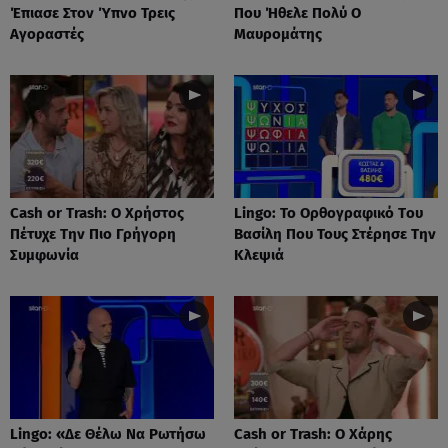
Έπιασε Στον Ύπνο Τρεις
Που Ήθελε Πολύ Ο
Αγοραστές
Μαυρομάτης
Cash or Trash: Ο Χρήστος
Lingo: Το Oρθογραφικό Tου
Πέτυχε Την Πιο Γρήγορη
Βασίλη Που Τους Στέρησε Την
Συμφωνία
Κλεψιά
Lingo: «Δε Θέλω Να Ρωτήσω
Cash or Trash: Ο Χάρης