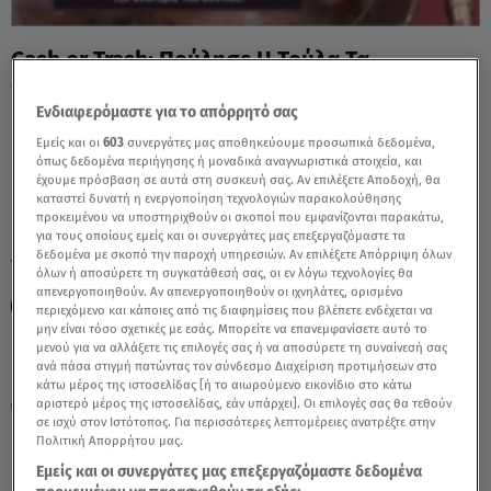
Cash or Trash: Πούλησε Η Τούλα Τα
Οδοντιατρικά Εργαλεία Της; - Video
Ενδιαφερόμαστε για το απόρρητό σας
Εμείς και οι
603
συνεργάτες μας αποθηκεύουμε προσωπικά δεδομένα,
όπως δεδομένα περιήγησης ή μοναδικά αναγνωριστικά στοιχεία, και
έχουμε πρόσβαση σε αυτά στη συσκευή σας. Αν επιλέξετε Αποδοχή, θα
καταστεί δυνατή η ενεργοποίηση τεχνολογιών παρακολούθησης
προκειμένου να υποστηριχθούν οι σκοποί που εμφανίζονται παρακάτω,
για τους οποίους εμείς και οι συνεργάτες μας επεξεργαζόμαστε τα
δεδομένα με σκοπό την παροχή υπηρεσιών. Αν επιλέξετε Απόρριψη όλων
TAGS:
CASH OR TRASH
CASH OR TRASH ΤΟΥΛΑ
όλων ή αποσύρετε τη συγκατάθεσή σας, οι εν λόγω τεχνολογίες θα
απενεργοποιηθούν. Αν απενεργοποιηθούν οι ιχνηλάτες, ορισμένο
ΜΕΛΕΤΗΣ ΠΑΓΩΝΗΣ
ΑΝΤΑ ΠΑΝΑ
ΕΙΡΗΝΗ ΠΛΕΥΡΑΚΗ
περιεχόμενο και κάποιες από τις διαφημίσεις που βλέπετε ενδέχεται να
μην είναι τόσο σχετικές με εσάς. Μπορείτε να επανεμφανίσετε αυτό το
μενού για να αλλάξετε τις επιλογές σας ή να αποσύρετε τη συναίνεσή σας
ανά πάσα στιγμή πατώντας τον σύνδεσμο Διαχείριση προτιμήσεων στο
Παρασκευή 7 Αυγούστου 2026
κάτω μέρος της ιστοσελίδας [ή το αιωρούμενο εικονίδιο στο κάτω
αριστερό μέρος της ιστοσελίδας, εάν υπάρχει]. Οι επιλογές σας θα τεθούν
13.05.26, 19:35
MEDIA
σε ισχύ στον Ιστότοπος. Για περισσότερες λεπτομέρειες ανατρέξτε στην
Πολιτική Απορρήτου μας.
Εμείς και οι συνεργάτες μας επεξεργαζόμαστε δεδομένα