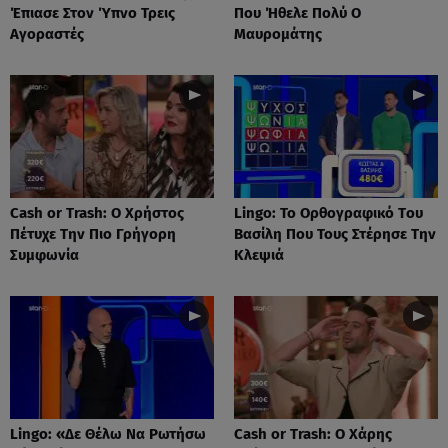
Έπιασε Στον Ύπνο Τρεις
Που Ήθελε Πολύ Ο
Αγοραστές
Μαυρομάτης
Cash or Trash: Ο Χρήστος
Lingo: Το Oρθογραφικό Tου
Πέτυχε Την Πιο Γρήγορη
Βασίλη Που Τους Στέρησε Την
Συμφωνία
Κλεψιά
Lingo: «Δε Θέλω Να Ρωτήσω
Cash or Trash: Ο Χάρης