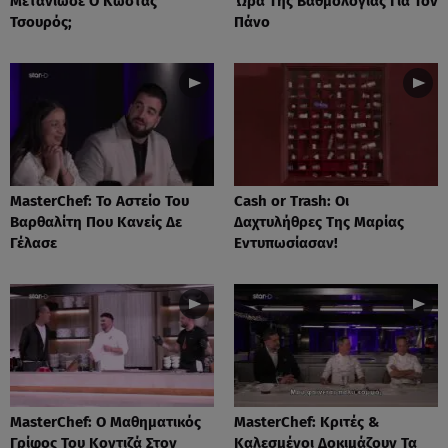
Μετάνιωσε Ο Κώστας
Ώρα Της Βαθμολογίας Για Τον
Τσουρός;
Πάνο
MasterChef: Το Αστείο Του
Cash or Trash: Οι
Βαρθαλίτη Που Κανείς Δε
Δαχτυλήθρες Της Μαρίας
Γέλασε
Εντυπωσίασαν!
MasterChef: Ο Μαθηματικός
MasterChef: Κριτές &
Γρίφος Του Κοντιζά Στον
Καλεσμένοι Δοκιμάζουν Τα