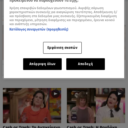
προκειμένου να παρασχεθούν τα εξής:
Χρήση επακριβών δεδομένων γεωεντοπισμού. Ακριβής σάρωση
χαρακτηριστικών συσκευής για αναγνώριση ταυτότητας. Αποθήκευση ή/
ΟΛΑ ΤΑ ΒΙΝΤΕΟ
και πρόσβαση στα δεδομένα μιας συσκευής. Εξατομικευμένη διαφήμιση
και περιεχόμενο, μέτρηση διαφήμισης και περιεχομένου, έρευνα κοινού
και ανάπτυξη υπηρεσιών.
Κατάλογος συνεργατών (προμηθευτές)
Εμφάνιση σκοπών
Cash or Trash: Η Μάρω
Cash or Trash: Το Αντικείμενο
Απόρριψη όλων
Αποδοχή
Κοντού Δημοπράτησε Πίνακά
Που Ενθουσίασε Τη Χιωτίνη
Της!
Cash or Trash: Το Αντικείμενο
Cash or Trash: Η Ρογδάκη