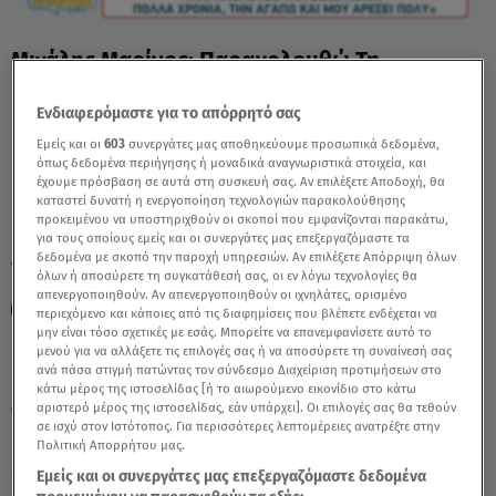
Μιχάλης Μαρίνος: Παρακολουθώ Τη
Eurovision Πολλά Χρόνια - Video
Ενδιαφερόμαστε για το απόρρητό σας
Εμείς και οι
603
συνεργάτες μας αποθηκεύουμε προσωπικά δεδομένα,
όπως δεδομένα περιήγησης ή μοναδικά αναγνωριστικά στοιχεία, και
έχουμε πρόσβαση σε αυτά στη συσκευή σας. Αν επιλέξετε Αποδοχή, θα
καταστεί δυνατή η ενεργοποίηση τεχνολογιών παρακολούθησης
προκειμένου να υποστηριχθούν οι σκοποί που εμφανίζονται παρακάτω,
για τους οποίους εμείς και οι συνεργάτες μας επεξεργαζόμαστε τα
δεδομένα με σκοπό την παροχή υπηρεσιών. Αν επιλέξετε Απόρριψη όλων
TAGS:
ΜΙΧΑΛΗΣ ΜΑΡΙΝΟΣ
EUROVISION
όλων ή αποσύρετε τη συγκατάθεσή σας, οι εν λόγω τεχνολογίες θα
απενεργοποιηθούν. Αν απενεργοποιηθούν οι ιχνηλάτες, ορισμένο
EUROVISION 2026
AKYLAS
FERTO
περιεχόμενο και κάποιες από τις διαφημίσεις που βλέπετε ενδέχεται να
μην είναι τόσο σχετικές με εσάς. Μπορείτε να επανεμφανίσετε αυτό το
μενού για να αλλάξετε τις επιλογές σας ή να αποσύρετε τη συναίνεσή σας
ανά πάσα στιγμή πατώντας τον σύνδεσμο Διαχείριση προτιμήσεων στο
Πέμπτη 6 Αυγούστου 2026
κάτω μέρος της ιστοσελίδας [ή το αιωρούμενο εικονίδιο στο κάτω
αριστερό μέρος της ιστοσελίδας, εάν υπάρχει]. Οι επιλογές σας θα τεθούν
13.05.26, 12:36
MEDIA
σε ισχύ στον Ιστότοπος. Για περισσότερες λεπτομέρειες ανατρέξτε στην
Πολιτική Απορρήτου μας.
Εμείς και οι συνεργάτες μας επεξεργαζόμαστε δεδομένα