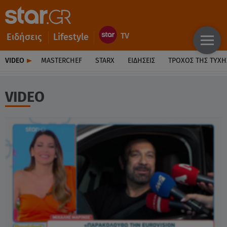
Ειδήσεις
Lifestyle
VIDEO
MASTERCHEF
STARX
ΕΙΔΉΣΕΙΣ
ΤΡΟΧΌΣ ΤΗΣ ΤΎΧΗ
VIDEO