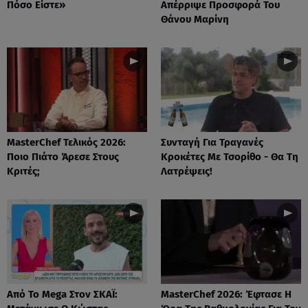
Πόσο Είστε»
Απέρριψε Προσφορά Του
Θάνου Μαρίνη
MasterChef Τελικός 2026:
Συνταγή Για Τραγανές
Ποιο Πιάτο Άρεσε Στους
Κροκέτες Με Τσορίθο - Θα Τη
Κριτές;
Λατρέψεις!
Από Το Mega Στον ΣΚΑΪ:
MasterChef 2026: Έφτασε Η