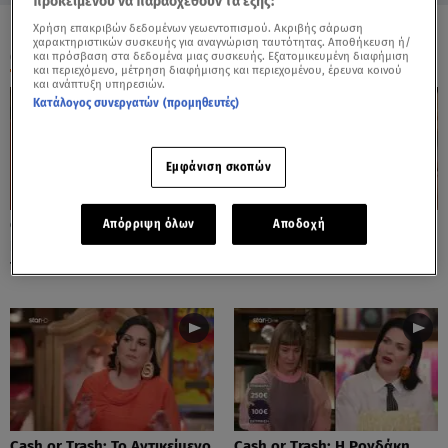
προκειμένου να παρασχεθούν τα εξής:
Χρήση επακριβών δεδομένων γεωεντοπισμού. Ακριβής σάρωση
χαρακτηριστικών συσκευής για αναγνώριση ταυτότητας. Αποθήκευση ή/
ΟΛΑ ΤΑ ΒΙΝΤΕΟ
και πρόσβαση στα δεδομένα μιας συσκευής. Εξατομικευμένη διαφήμιση
και περιεχόμενο, μέτρηση διαφήμισης και περιεχομένου, έρευνα κοινού
και ανάπτυξη υπηρεσιών.
Κατάλογος συνεργατών (προμηθευτές)
Εμφάνιση σκοπών
Cash or Trash: Η Μάρω
Cash or Trash: Το Αντικείμενο
Απόρριψη όλων
Αποδοχή
Κοντού Δημοπράτησε Πίνακά
Που Ενθουσίασε Τη Χιωτίνη
Της!
Cash or Trash: Το Αντικείμενο
Cash or Trash: Η Ρογδάκη