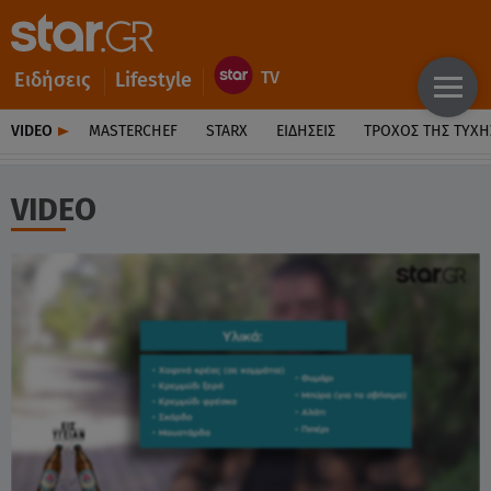
Ειδήσεις
Lifestyle
VIDEO
MASTERCHEF
STARX
ΕΙΔΉΣΕΙΣ
ΤΡΟΧΌΣ ΤΗΣ ΤΎΧΗ
VIDEO