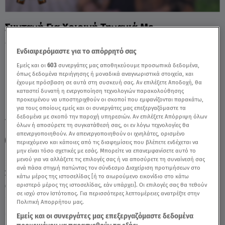
Συνταγή Για Χοιρινή Τηγανιά Με
Μουστάρδα Από Τον Νίκο - Video
Ενδιαφερόμαστε για το απόρρητό σας
Εμείς και οι
603
συνεργάτες μας αποθηκεύουμε προσωπικά δεδομένα,
όπως δεδομένα περιήγησης ή μοναδικά αναγνωριστικά στοιχεία, και
έχουμε πρόσβαση σε αυτά στη συσκευή σας. Αν επιλέξετε Αποδοχή, θα
καταστεί δυνατή η ενεργοποίηση τεχνολογιών παρακολούθησης
προκειμένου να υποστηριχθούν οι σκοποί που εμφανίζονται παρακάτω,
για τους οποίους εμείς και οι συνεργάτες μας επεξεργαζόμαστε τα
δεδομένα με σκοπό την παροχή υπηρεσιών. Αν επιλέξετε Απόρριψη όλων
TAGS:
ΣΥΝΤΑΓΕΣ
MASTER ΣΥΝΤΑΓΕΣ
MAMOSBEER
όλων ή αποσύρετε τη συγκατάθεσή σας, οι εν λόγω τεχνολογίες θα
απενεργοποιηθούν. Αν απενεργοποιηθούν οι ιχνηλάτες, ορισμένο
ΧΟΙΡΙΝΗ ΤΗΓΑΝΙΑ
περιεχόμενο και κάποιες από τις διαφημίσεις που βλέπετε ενδέχεται να
μην είναι τόσο σχετικές με εσάς. Μπορείτε να επανεμφανίσετε αυτό το
μενού για να αλλάξετε τις επιλογές σας ή να αποσύρετε τη συναίνεσή σας
ανά πάσα στιγμή πατώντας τον σύνδεσμο Διαχείριση προτιμήσεων στο
Σάββατο 8 Αυγούστου 2026
κάτω μέρος της ιστοσελίδας [ή το αιωρούμενο εικονίδιο στο κάτω
αριστερό μέρος της ιστοσελίδας, εάν υπάρχει]. Οι επιλογές σας θα τεθούν
12.05.26, 15:00
MEDIA
σε ισχύ στον Ιστότοπος. Για περισσότερες λεπτομέρειες ανατρέξτε στην
Πολιτική Απορρήτου μας.
Εμείς και οι συνεργάτες μας επεξεργαζόμαστε δεδομένα