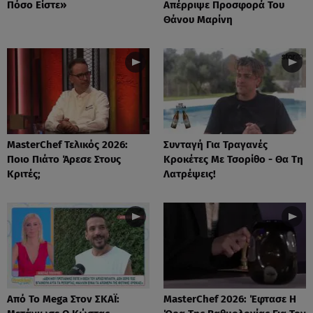
Πόσο Είστε»
Απέρριψε Προσφορά Του
Θάνου Μαρίνη
MasterChef Τελικός 2026:
Συνταγή Για Τραγανές
Ποιο Πιάτο Άρεσε Στους
Κροκέτες Με Τσορίθο - Θα Τη
Κριτές;
Λατρέψεις!
Από Το Mega Στον ΣΚΑΪ:
MasterChef 2026: Έφτασε Η