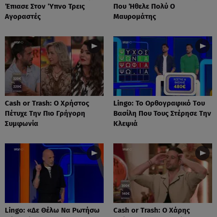
Έπιασε Στον Ύπνο Τρεις
Που Ήθελε Πολύ Ο
Αγοραστές
Μαυρομάτης
Cash or Trash: Ο Χρήστος
Lingo: Το Oρθογραφικό Tου
Πέτυχε Την Πιο Γρήγορη
Βασίλη Που Τους Στέρησε Την
Συμφωνία
Κλεψιά
Lingo: «Δε Θέλω Να Ρωτήσω
Cash or Trash: Ο Χάρης