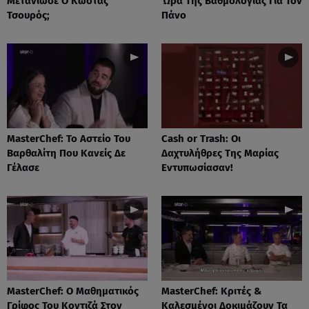
Μετάνιωσε Ο Κώστας
Ώρα Της Βαθμολογίας Για Τον
Τσουρός;
Πάνο
MasterChef: Το Αστείο Του
Cash or Trash: Οι
Βαρθαλίτη Που Κανείς Δε
Δαχτυλήθρες Της Μαρίας
Γέλασε
Εντυπωσίασαν!
MasterChef: Ο Μαθηματικός
MasterChef: Κριτές &
Γρίφος Του Κοντιζά Στον
Καλεσμένοι Δοκιμάζουν Τα