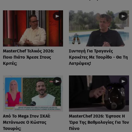
MasterChef Τελικός 2026:
Συνταγή Για Τραγανές
Ποιο Πιάτο Άρεσε Στους
Κροκέτες Με Τσορίθο - Θα Τη
Κριτές;
Λατρέψεις!
Από Το Mega Στον ΣΚΑΪ:
MasterChef 2026: Έφτασε Η
Μετάνιωσε Ο Κώστας
Ώρα Της Βαθμολογίας Για Τον
Τσουρός;
Πάνο