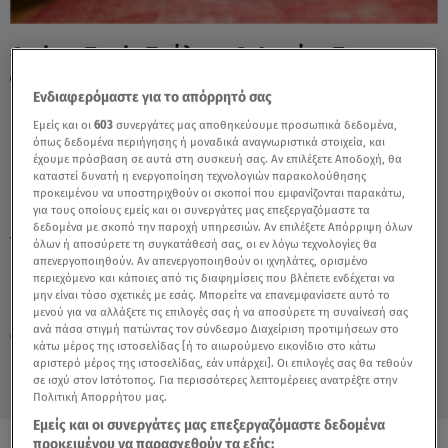
Cash or Trash: Πούλησε Ο Φουάντ Το
Φινιστρίνι Που Έφερε; - Video
Ενδιαφερόμαστε για το απόρρητό σας
Εμείς και οι
603
συνεργάτες μας αποθηκεύουμε προσωπικά δεδομένα,
όπως δεδομένα περιήγησης ή μοναδικά αναγνωριστικά στοιχεία, και
έχουμε πρόσβαση σε αυτά στη συσκευή σας. Αν επιλέξετε Αποδοχή, θα
καταστεί δυνατή η ενεργοποίηση τεχνολογιών παρακολούθησης
προκειμένου να υποστηριχθούν οι σκοποί που εμφανίζονται παρακάτω,
για τους οποίους εμείς και οι συνεργάτες μας επεξεργαζόμαστε τα
δεδομένα με σκοπό την παροχή υπηρεσιών. Αν επιλέξετε Απόρριψη όλων
TAGS:
CASH OR TRASH
CASH OR TRASH ΦΟΥΑΝΤ
όλων ή αποσύρετε τη συγκατάθεσή σας, οι εν λόγω τεχνολογίες θα
απενεργοποιηθούν. Αν απενεργοποιηθούν οι ιχνηλάτες, ορισμένο
περιεχόμενο και κάποιες από τις διαφημίσεις που βλέπετε ενδέχεται να
μην είναι τόσο σχετικές με εσάς. Μπορείτε να επανεμφανίσετε αυτό το
Κυριακή 9 Αυγούστου 2026
μενού για να αλλάξετε τις επιλογές σας ή να αποσύρετε τη συναίνεσή σας
ανά πάσα στιγμή πατώντας τον σύνδεσμο Διαχείριση προτιμήσεων στο
14.05.26, 18:21
MEDIA
κάτω μέρος της ιστοσελίδας [ή το αιωρούμενο εικονίδιο στο κάτω
αριστερό μέρος της ιστοσελίδας, εάν υπάρχει]. Οι επιλογές σας θα τεθούν
σε ισχύ στον Ιστότοπος. Για περισσότερες λεπτομέρειες ανατρέξτε στην
Πολιτική Απορρήτου μας.
Εμείς και οι συνεργάτες μας επεξεργαζόμαστε δεδομένα
προκειμένου να παρασχεθούν τα εξής: