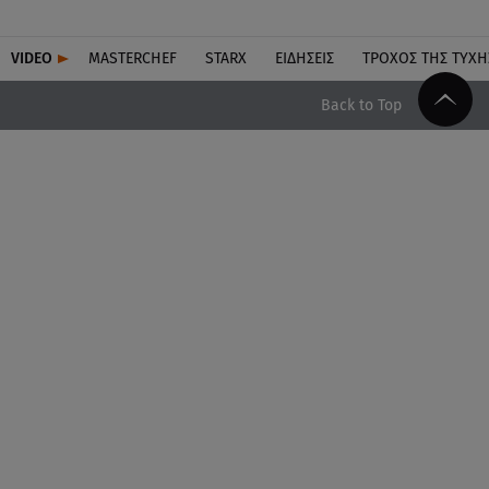
VIDEO
MASTERCHEF
STARX
ΕΙΔΉΣΕΙΣ
ΤΡΟΧΌΣ ΤΗΣ ΤΎΧΗ
Back to Top