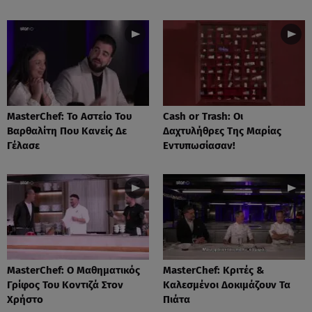
MasterChef: Το Αστείο Του
Cash or Trash: Οι
Βαρθαλίτη Που Κανείς Δε
Δαχτυλήθρες Της Μαρίας
Γέλασε
Εντυπωσίασαν!
MasterChef: Ο Μαθηματικός
MasterChef: Κριτές &
Γρίφος Του Κοντιζά Στον
Καλεσμένοι Δοκιμάζουν Τα
Χρήστο
Πιάτα