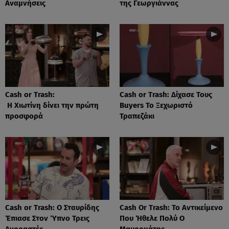
Αναμνήσεις
της Γεωργιάννας
Cash or Trash:
Cash or Trash: Δίχασε Τους
Η Χιωτίνη δίνει την πρώτη
Buyers Το Ξεχωριστό
προσφορά
Τραπεζάκι
Cash or Trash: Ο Σταυρίδης
Cash Or Trash: Το Αντικείμενο
Έπιασε Στον Ύπνο Τρεις
Που Ήθελε Πολύ Ο
Αγοραστές
Μαυρομάτης