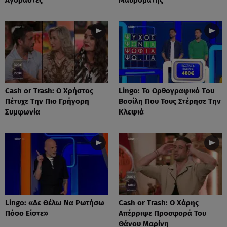
Cash or Trash: Ο Χρήστος
Lingo: Το Oρθογραφικό Tου
Πέτυχε Την Πιο Γρήγορη
Βασίλη Που Τους Στέρησε Την
Συμφωνία
Κλεψιά
Lingo: «Δε Θέλω Να Ρωτήσω
Cash or Trash: Ο Χάρης
Πόσο Είστε»
Απέρριψε Προσφορά Του
Θάνου Μαρίνη