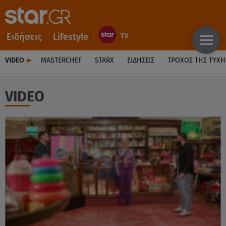
Ειδήσεις
Lifestyle
VIDEO
MASTERCHEF
STARX
ΕΙΔΉΣΕΙΣ
ΤΡΟΧΌΣ ΤΗΣ ΤΎΧΗ
VIDEO