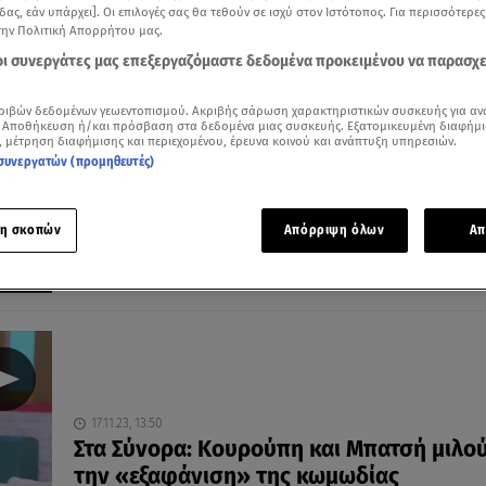
δας, εάν υπάρχει]. Οι επιλογές σας θα τεθούν σε ισχύ στον Ιστότοπος. Για περισσότερε
την Πολιτική Απορρήτου μας.
 οι συνεργάτες μας επεξεργαζόμαστε δεδομένα προκειμένου να παρασχ
01.03.24, 12:54
ριβών δεδομένων γεωεντοπισμού. Ακριβής σάρωση χαρακτηριστικών συσκευής για αν
Σύνθια Μπατσή: Πώς απέκτησε αλβανικ
 Αποθήκευση ή/και πρόσβαση στα δεδομένα μιας συσκευής. Εξατομικευμένη διαφήμι
, μέτρηση διαφήμισης και περιεχομένου, έρευνα κοινού και ανάπτυξη υπηρεσιών.
προφορά η «Μπαρντάνα» από τα Σύνορ
συνεργατών (προμηθευτές)
Δείτε το αποκλειστικό απόσπασμα από το διπλό
επεισόδιο της Κυριακής 3/3/24
η σκοπών
Απόρριψη όλων
Απ
17.11.23, 13:50
Στα Σύνορα: Κουρούπη και Μπατσή μιλού
την «εξαφάνιση» της κωμωδίας