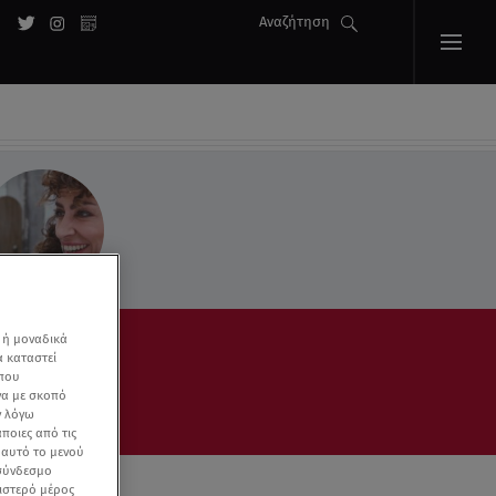
Αναζήτηση
 ή μοναδικά
α καταστεί
 που
να με σκοπό
ν λόγω
ποιες από τις
ε αυτό το μενού
 σύνδεσμο
ριστερό μέρος