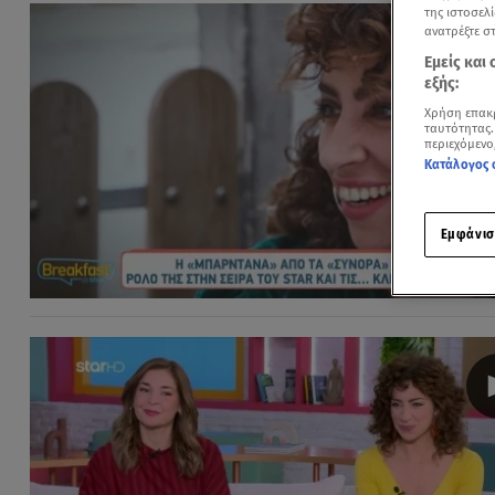
της ιστοσελί
ανατρέξτε σ
Εμείς και
εξής:
Χρήση επακ
ταυτότητας.
περιεχόμενο
Κατάλογος 
Εμφάνισ