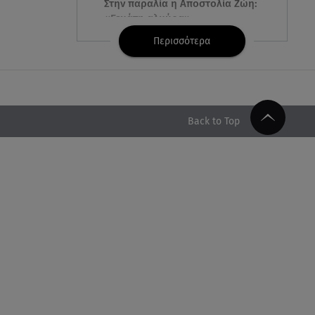
Στην παραλία η Αποστολία Ζώη:
«Γεμάτη αλμύρα»
Περισσότερα
06.08.26 , 22:10
Κλήρωση Τζόκερ 6/8/2026: Οι
τυχεροί αριθμοί για τα
2.500.000 ευρώ
Back to Top
06.08.26 , 22:02
Σύγκρουση τραμ στη Γερμανία:
25 τραυματίες, 7 σε σοβαρή
κατάσταση
06.08.26 , 21:59
Νέες τουρκικές προκλήσεις στο
Αιγαίο - Αερομαχία με ελληνικά
F-16
06.08.26 , 21:31
Τροχαίο για τον Mike - Η