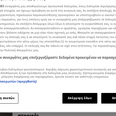
603
συνεργάτες μας αποθηκεύουμε προσωπικά δεδομένα, όπως δεδομένα περιήγησης
κά στοιχεία, και έχουμε πρόσβαση σε αυτά στη συσκευή σας. Αν επιλέξετε Αποδοχή, θ
νεργοποίηση τεχνολογιών παρακολούθησης προκειμένου να υποστηριχθούν οι σκοποί
ι παρακάτω, για τους οποίους εμείς και οι συνεργάτες μας επεξεργαζόμαστε τα δεδομέ
υπηρεσιών. Αν επιλέξετε Απόρριψη όλων όλων ή αποσύρετε τη συγκατάθεσή σας, οι ε
23.04.26, 10:18
 θα απενεργοποιηθούν. Αν απενεργοποιηθούν οι ιχνηλάτες, ορισμένο περιεχόμενο και κά
MINI: Με ποια μοντέλα πρωταγωνιστεί σ
 που βλέπετε ενδέχεται να μην είναι τόσο σχετικές με εσάς. Μπορείτε να επανεμφανίσετ
Auto China 2026
ξετε τις επιλογές σας ή να αποσύρετε τη συναίνεσή σας ανά πάσα στιγμή πατώντας τον
προτιμήσεων στο κάτω μέρος της ιστοσελίδας [ή το αιωρούμενο εικονίδιο στο κάτω α
Η παγλκόσμια πρεμιέρα ενός μοναδικού μοντέλου
δας, εάν υπάρχει]. Οι επιλογές σας θα τεθούν σε ισχύ στον Ιστότοπος. Για περισσότερε
την Πολιτική Απορρήτου μας.
 οι συνεργάτες μας επεξεργαζόμαστε δεδομένα προκειμένου να παρασχ
ριβών δεδομένων γεωεντοπισμού. Ακριβής σάρωση χαρακτηριστικών συσκευής για αν
 Αποθήκευση ή/και πρόσβαση στα δεδομένα μιας συσκευής. Εξατομικευμένη διαφήμι
, μέτρηση διαφήμισης και περιεχομένου, έρευνα κοινού και ανάπτυξη υπηρεσιών.
συνεργατών (προμηθευτές)
η σκοπών
Απόρριψη όλων
Απ
04.04.26, 19:05
MINI John Cooper Works: Δοκιμή σε 318