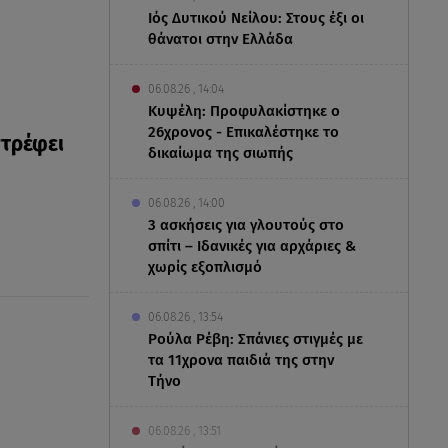
Ιός Δυτικού Νείλου: Στους έξι οι
θάνατοι στην Ελλάδα
06.08.26 , 14:04
Κυψέλη: Προφυλακίστηκε ο
26χρονος - Επικαλέστηκε το
στρέφει
δικαίωμα της σιωπής
06.08.26 , 14:00
3 ασκήσεις για γλουτούς στο
σπίτι – Ιδανικές για αρχάριες &
χωρίς εξοπλισμό
06.08.26 , 13:54
Ρούλα Ρέβη: Σπάνιες στιγμές με
τα 11χρονα παιδιά της στην
Τήνο
06.08.26 , 13:51