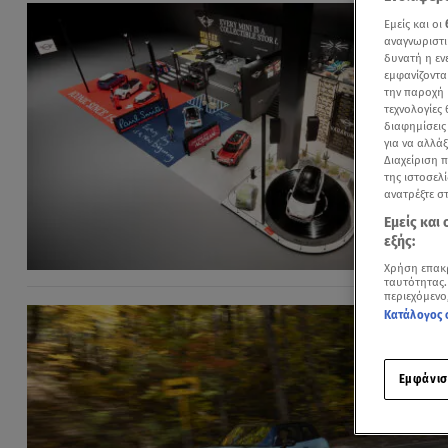
Εμείς και οι
αναγνωριστι
δυνατή η ε
εμφανίζοντα
την παροχή 
τεχνολογίες
διαφημίσεις
για να αλλά
Διαχείριση 
της ιστοσελί
ανατρέξτε σ
Εμείς και
εξής:
Χρήση επακ
ταυτότητας.
περιεχόμενο
Κατάλογος 
Εμφάνισ