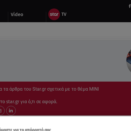
Video
 τα άρθρα του Star.gr σχετικά με το θέμα ΜΙΝΙ
ο star.gr για ό,τι σε αφορά.
μαστε για το απόρρητό σας