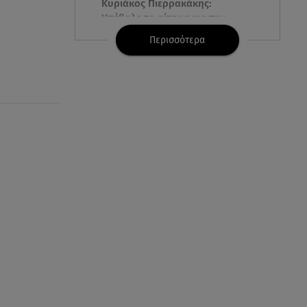
Κυριάκος Πιερρακάκης:
Υπέβαλε το αίτημα για την
ενεργειακή ανθεκτικότητα
Περισσότερα
06.08.26 , 13:32
Μυστράς: Παθολογικά τα αίτια
θανάτου του 90χρονου στον
καταψύκτη
06.08.26 , 13:20
Συγκινεί ο Κώστας Σαμαράς: Η
οικογενειακή φωτογραφία με
την αδελφή του
06.08.26 , 13:13
«Κρυφός» γάμος για διάσημο
ζευγάρι; - Οι φωτογραφίες με τις
βέρες
06.08.26 , 13:00