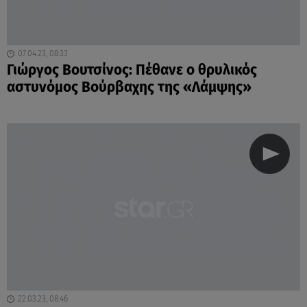
07.04.23, 08:33
Γιώργος Βουτσίνος: Πέθανε o θρυλικός
αστυνόμος Βούρβαχης της «Λάμψης»
22.03.23, 08:46