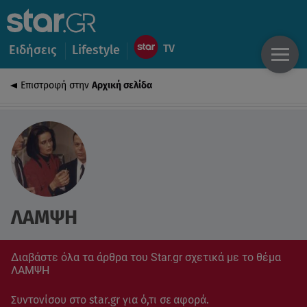
Ειδήσεις
Lifestyle
Επιστροφή στην
Αρχική σελίδα
ΛΑΜΨΗ
Διαβάστε όλα τα άρθρα του Star.gr σχετικά με το θέμα
ΛΑΜΨΗ
Συντονίσου στο star.gr για ό,τι σε αφορά.