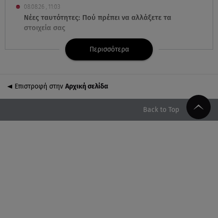
08.08.26 , 11:03
Νέες ταυτότητες: Πού πρέπει να αλλάξετε τα
στοιχεία σας
Περισσότερα
08.08.26 , 10:47
Γουίλιαμ Όρμπιτ: Πέθανε στα 69 ο παραγωγός και
συνεργάτης της Μαντόνα
Επιστροφή στην
Αρχική σελίδα
08.08.26 , 10:46
Φωτιά σε κτίριο στην Κουμουνδούρου -
Back to Top
Απεγκλωβίστηκε ένα άτομο
08.08.26 , 10:12
Ιός του Δυτικού Νείλου: Στο «κόκκινο» η Αττική –
Πώς να προστατευτείτε;
08.08.26 , 10:11
Λίλα Μπακλέση: Γέννησε τον γιο της η ηθοποιός - Η
πρώτη φωτογραφία