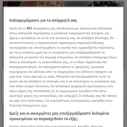
Ενδιαφερόμαστε για το απόρρητό σας
Εμείς και οι
603
συνεργάτες μας αποθηκεύουμε προσωπικά δεδομένα,
όπως δεδομένα περιήγησης ή μοναδικά αναγνωριστικά στοιχεία, και
έχουμε πρόσβαση σε αυτά στη συσκευή σας. Αν επιλέξετε Αποδοχή, θα
καταστεί δυνατή η ενεργοποίηση τεχνολογιών παρακολούθησης
προκειμένου να υποστηριχθούν οι σκοποί που εμφανίζονται παρακάτω,
για τους οποίους εμείς και οι συνεργάτες μας επεξεργαζόμαστε τα
δεδομένα με σκοπό την παροχή υπηρεσιών. Αν επιλέξετε Απόρριψη όλων
όλων ή αποσύρετε τη συγκατάθεσή σας, οι εν λόγω τεχνολογίες θα
απενεργοποιηθούν. Αν απενεργοποιηθούν οι ιχνηλάτες, ορισμένο
περιεχόμενο και κάποιες από τις διαφημίσεις που βλέπετε ενδέχεται να
24.12.25, 09:31
μην είναι τόσο σχετικές με εσάς. Μπορείτε να επανεμφανίσετε αυτό το
Christmas outfits: Οι πιο λαμπερές τάσεις
μενού για να αλλάξετε τις επιλογές σας ή να αποσύρετε τη συναίνεσή σας
για τις γιορτινές εξόδους!
ανά πάσα στιγμή πατώντας τον σύνδεσμο Διαχείριση προτιμήσεων στο
κάτω μέρος της ιστοσελίδας [ή το αιωρούμενο εικονίδιο στο κάτω
αριστερό μέρος της ιστοσελίδας, εάν υπάρχει]. Οι επιλογές σας θα τεθούν
σε ισχύ στον Ιστότοπος. Για περισσότερες λεπτομέρειες ανατρέξτε στην
Πολιτική Απορρήτου μας.
Εμείς και οι συνεργάτες μας επεξεργαζόμαστε δεδομένα
προκειμένου να παρασχεθούν τα εξής:
Χρήση επακριβών δεδομένων γεωεντοπισμού. Ακριβής σάρωση