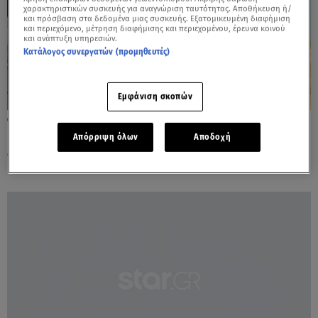
χαρακτηριστικών συσκευής για αναγνώριση ταυτότητας. Αποθήκευση ή/
και πρόσβαση στα δεδομένα μιας συσκευής. Εξατομικευμένη διαφήμιση
και περιεχόμενο, μέτρηση διαφήμισης και περιεχομένου, έρευνα κοινού
και ανάπτυξη υπηρεσιών.
Κατάλογος συνεργατών (προμηθευτές)
Εμφάνιση σκοπών
15.03.25, 13:30
Έφυγε από τη ζωή πρωταγωνίστρια των
Απόρριψη όλων
Αποδοχή
σειρών Η Λάμψη και Καλημέρα Ζωή