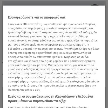
Ενδιαφερόμαστε για το απόρρητό σας
Εμείς και οι
603
συνεργάτες μας αποθηκεύουμε προσωπικά δεδομένα,
όπως δεδομένα περιήγησης ή μοναδικά αναγνωριστικά στοιχεία, και
έχουμε πρόσβαση σε αυτά στη συσκευή σας. Αν επιλέξετε Αποδοχή, θα
καταστεί δυνατή η ενεργοποίηση τεχνολογιών παρακολούθησης
προκειμένου να υποστηριχθούν οι σκοποί που εμφανίζονται παρακάτω,
για τους οποίους εμείς και οι συνεργάτες μας επεξεργαζόμαστε τα
δεδομένα με σκοπό την παροχή υπηρεσιών. Αν επιλέξετε Απόρριψη όλων
όλων ή αποσύρετε τη συγκατάθεσή σας, οι εν λόγω τεχνολογίες θα
απενεργοποιηθούν. Αν απενεργοποιηθούν οι ιχνηλάτες, ορισμένο
περιεχόμενο και κάποιες από τις διαφημίσεις που βλέπετε ενδέχεται να
01.12.22, 16:42
μην είναι τόσο σχετικές με εσάς. Μπορείτε να επανεμφανίσετε αυτό το
Κακοκαιρία «Άριελ»: Μήνυμα από το 112
μενού για να αλλάξετε τις επιλογές σας ή να αποσύρετε τη συναίνεσή σας
στους κατοίκους της Λήμνου
ανά πάσα στιγμή πατώντας τον σύνδεσμο Διαχείριση προτιμήσεων στο
κάτω μέρος της ιστοσελίδας [ή το αιωρούμενο εικονίδιο στο κάτω
αριστερό μέρος της ιστοσελίδας, εάν υπάρχει]. Οι επιλογές σας θα τεθούν
σε ισχύ στον Ιστότοπος. Για περισσότερες λεπτομέρειες ανατρέξτε στην
Πολιτική Απορρήτου μας.
Εμείς και οι συνεργάτες μας επεξεργαζόμαστε δεδομένα
προκειμένου να παρασχεθούν τα εξής:
Χρήση επακριβών δεδομένων γεωεντοπισμού. Ακριβής σάρωση