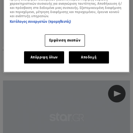
χαρακτηριστικών συσκευής για αναγνώριση ταυτότητας. Αποθήκευση ή/
και πρόσβαση στα δεδομένα μιας συσκευής. Εξατομικευμένη διαφήμιση
και περιεχόμενο, μέτρηση διαφήμισης και περιεχομένου, έρευνα κοινού
και ανάπτυξη υπηρεσιών.
Κατάλογος συνεργατών (προμηθευτές)
Εμφάνιση σκοπών
01.12.22, 15:05
Περιπέτεια στον αέρα για Κικίλια: Δεν
Απόρριψη όλων
Αποδοχή
μπορούσε να προσγειωθεί το αεροσκάφος