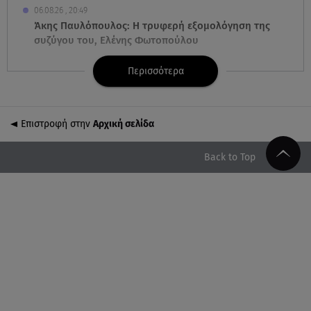
06.08.26 , 20:49
Άκης Παυλόπουλος: Η τρυφερή εξομολόγηση της
συζύγου του, Ελένης Φωτοπούλου
Περισσότερα
06.08.26 , 20:25
Πώς επικοινωνούν τα ελικόπτερα στη φωτιά και ο
ρόλος του «συνδέσμου»
Επιστροφή στην
Αρχική σελίδα
06.08.26 , 20:16
Αθηνά Οικονομάκου από την Μπόρα Μπόρα:
Back to Top
«Έσκασε όλη η κούραση του χειμώνα»
06.08.26 , 20:04
Σαμοθράκη: Συγκλονιστική διάσωση 15χρονης από
δύσβατο φαράγγι
06.08.26 , 19:44
Πότε δεν επιβάλλεται φόρος κληρονομιάς σε
τραπεζικές καταθέσεις