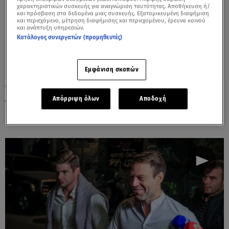
χαρακτηριστικών συσκευής για αναγνώριση ταυτότητας. Αποθήκευση ή/
και πρόσβαση στα δεδομένα μιας συσκευής. Εξατομικευμένη διαφήμιση
και περιεχόμενο, μέτρηση διαφήμισης και περιεχομένου, έρευνα κοινού
και ανάπτυξη υπηρεσιών.
Κατάλογος συνεργατών (προμηθευτές)
Εμφάνιση σκοπών
18.11.25, 15:00
Αλέκος Φλαμπουράρης: Πέθανε ο πρώην
Απόρριψη όλων
Αποδοχή
υπουργός του ΣΥΡΙΖΑ σε ηλικία 87 ετών