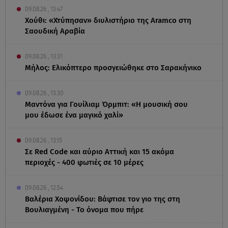
09.08.26 , 13:47
Χούθι: «Χτύπησαν» διυλιστήριο της Aramco στη
Σαουδική Αραβία
09.08.26 , 13:31
Μήλος: Ελικόπτερο προσγειώθηκε στο Σαρακήνικο
09.08.26 , 13:30
Μαντόνα για Γουίλιαμ Όρμπιτ: «Η μουσική σου
μου έδωσε ένα μαγικό χαλί»
09.08.26 , 13:15
Σε Red Code και αύριο Αττική και 15 ακόμα
περιοχές - 400 φωτιές σε 10 μέρες
09.08.26 , 12:54
Βαλέρια Χοψονίδου: Βάφτισε τον γιο της στη
Βουλιαγμένη - Το όνομα που πήρε