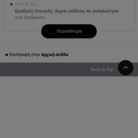
09.08.26 , 12:44
Ερυθρός Σταυρός: Άγρια επίθεση σε νοσηλεύτρια
στα Επείγοντα
Περισσότερα
09.08.26 , 12:28
Πάρος: Χωρίς ναυαγοσώστη η πισίνα του beach
bar όπου πνίγηκε ο 4χρονος
Επιστροφή στην
Αρχική σελίδα
09.08.26 , 12:20
Hyundai και Healthy Seas: Καθάρισαν 36 τόνους
Back to Top
θαλάσσια απορρίμματα
09.08.26 , 12:13
Οι ερωτικές προβλέψεις για την εβδομάδα
10/08/2026 - 16/08/2026
09.08.26 , 12:00
Πώς να αποσυνδεθείς (ρεαλιστικά) από το άγχος
στις διακοπές