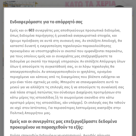
Ενδιαφερόμαστε για το απόρρητό σας
Εμείς και οι
603
συνεργάτες μας αποθηκεύουμε προσωπικά δεδομένα,
όπως δεδομένα περιήγησης ή μοναδικά αναγνωριστικά στοιχεία, και
έχουμε πρόσβαση σε αυτά στη συσκευή σας. Αν επιλέξετε Αποδοχή, θα
καταστεί δυνατή η ενεργοποίηση τεχνολογιών παρακολούθησης
προκειμένου να υποστηριχθούν οι σκοποί που εμφανίζονται παρακάτω,
για τους οποίους εμείς και οι συνεργάτες μας επεξεργαζόμαστε τα
δεδομένα με σκοπό την παροχή υπηρεσιών. Αν επιλέξετε Απόρριψη όλων
όλων ή αποσύρετε τη συγκατάθεσή σας, οι εν λόγω τεχνολογίες θα
απενεργοποιηθούν. Αν απενεργοποιηθούν οι ιχνηλάτες, ορισμένο
περιεχόμενο και κάποιες από τις διαφημίσεις που βλέπετε ενδέχεται να
20.11.25, 14:35
μην είναι τόσο σχετικές με εσάς. Μπορείτε να επανεμφανίσετε αυτό το
Κηδεία Φλαμπουράρη: Συντετριμμένοι η
μενού για να αλλάξετε τις επιλογές σας ή να αποσύρετε τη συναίνεσή σας
σύζυγος και ο γιος του
ανά πάσα στιγμή πατώντας τον σύνδεσμο Διαχείριση προτιμήσεων στο
κάτω μέρος της ιστοσελίδας [ή το αιωρούμενο εικονίδιο στο κάτω
αριστερό μέρος της ιστοσελίδας, εάν υπάρχει]. Οι επιλογές σας θα τεθούν
σε ισχύ στον Ιστότοπος. Για περισσότερες λεπτομέρειες ανατρέξτε στην
Πολιτική Απορρήτου μας.
Εμείς και οι συνεργάτες μας επεξεργαζόμαστε δεδομένα
προκειμένου να παρασχεθούν τα εξής:
Χρήση επακριβών δεδομένων γεωεντοπισμού. Ακριβής σάρωση