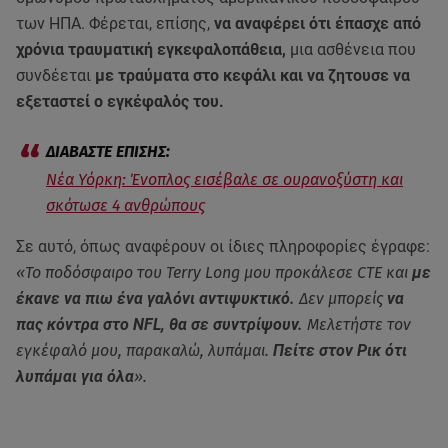
των ΗΠΑ. Φέρεται, επίσης,
να αναφέρει ότι έπασχε από
χρόνια τραυματική εγκεφαλοπάθεια,
μια ασθένεια που
συνδέεται
με τραύματα στο κεφάλι και να ζητουσε να
εξεταστεί ο εγκέφαλός του.
Νέα Υόρκη: Ένοπλος εισέβαλε σε ουρανοξύστη και
σκότωσε 4 ανθρώπους
Σε αυτό, όπως αναφέρουν οι ίδιες πληροφορίες έγραφε:
«Το ποδόσφαιρο του Terry Long μου προκάλεσε CTE και
με
έκανε να πιω ένα γαλόνι αντιψυκτικό.
Δεν μπορείς
να
πας κόντρα στο NFL, θα σε συντρίψουν.
Μελετήστε τον
εγκέφαλό μου, παρακαλώ, λυπάμαι.
Πείτε στον Ρικ ότι
λυπάμαι για όλα
».