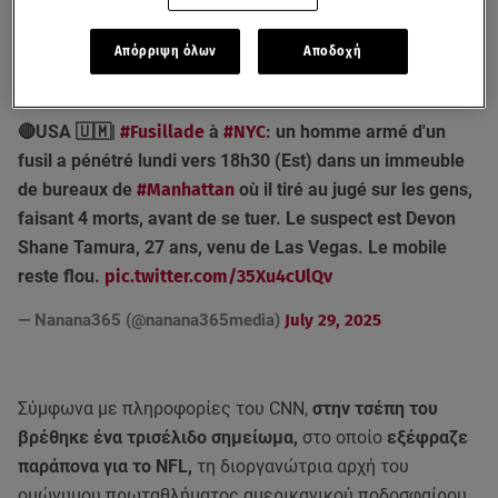
Λας Βέγκας, ο οποίος
έχει καταγραφεί να μπαίνει στον
ουρανοξύστη, κρατώντας ένα μακρύκαννο τουφέκι.
Απόρριψη όλων
Αποδοχή
🔴USA 🇺🇲|
#Fusillade
à
#NYC
: un homme armé d'un
fusil a pénétré lundi vers 18h30 (Est) dans un immeuble
de bureaux de
#Manhattan
où il tiré au jugé sur les gens,
faisant 4 morts, avant de se tuer. Le suspect est Devon
Shane Tamura, 27 ans, venu de Las Vegas. Le mobile
reste flou.
pic.twitter.com/35Xu4cUlQv
— Nanana365 (@nanana365media)
July 29, 2025
Σύμφωνα με πληροφορίες του CNN,
στην τσέπη του
βρέθηκε ένα τρισέλιδο σημείωμα,
στο οποίο
εξέφραζε
παράπονα για το NFL,
τη διοργανώτρια αρχή του
ομώνυμου πρωταθλήματος αμερικανικού ποδοσφαίρου