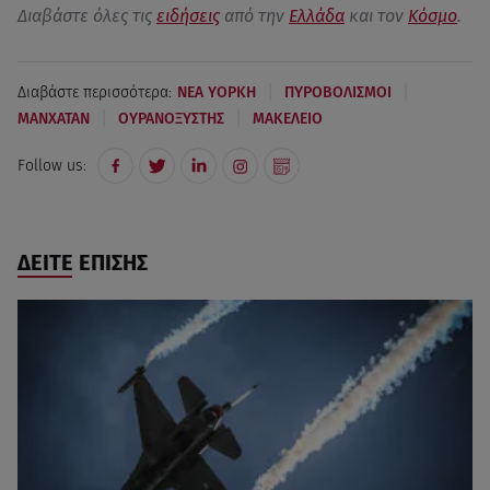
Διαβάστε όλες τις
ειδήσεις
από την
Ελλάδα
και τον
Κόσμο
.
|
|
Διαβάστε περισσότερα:
ΝΕΑ ΥΟΡΚΗ
ΠΥΡΟΒΟΛΙΣΜΟΙ
|
|
ΜΑΝΧΑΤΑΝ
ΟΥΡΑΝΟΞΥΣΤΗΣ
ΜΑΚΕΛΕΙΟ
Follow us:
ΔΕΙΤΕ ΕΠΙΣΗΣ