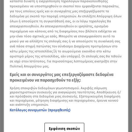
καταστεί δυνατή η ενεργοποίηση τεχνολογιών παρακολούθησης
προκειμένου να υποστηριχθούν οι σκοποί που εμφανίζονται παρακάτω,
για τους οποίους εμείς και οι συνεργάτες μας επεξεργαζόμαστε τα
δεδομένα με σκοπό την παροχή υπηρεσιών. Αν επιλέξετε Απόρριψη όλων
όλων ή αποσύρετε τη συγκατάθεσή σας, οι εν λόγω τεχνολογίες θα
απενεργοποιηθούν. Αν απενεργοποιηθούν οι ιχνηλάτες, ορισμένο
περιεχόμενο και κάποιες από τις διαφημίσεις που βλέπετε ενδέχεται να
μην είναι τόσο σχετικές με εσάς. Μπορείτε να επανεμφανίσετε αυτό το
μενού για να αλλάξετε τις επιλογές σας ή να αποσύρετε τη συναίνεσή σας
ανά πάσα στιγμή πατώντας τον σύνδεσμο Διαχείριση προτιμήσεων στο
κάτω μέρος της ιστοσελίδας [ή το αιωρούμενο εικονίδιο στο κάτω
αριστερό μέρος της ιστοσελίδας, εάν υπάρχει]. Οι επιλογές σας θα τεθούν
σε ισχύ στον Ιστότοπος. Για περισσότερες λεπτομέρειες ανατρέξτε στην
Πολιτική Απορρήτου μας.
Νέα στοιχεία έρχονται στο φως σχετικά με το
μακελειό
Εμείς και οι συνεργάτες μας επεξεργαζόμαστε δεδομένα
που σημειώθηκε στη
Νέα Υόρκη
, όταν
ένοπλος
εισέβαλε
προκειμένου να παρασχεθούν τα εξής:
σε
ουρανοξύστη
σκοτώνοντας τέσσερις ανθρώπους.
Χρήση επακριβών δεδομένων γεωεντοπισμού. Ακριβής σάρωση
χαρακτηριστικών συσκευής για αναγνώριση ταυτότητας. Αποθήκευση ή/
και πρόσβαση στα δεδομένα μιας συσκευής. Εξατομικευμένη διαφήμιση
και περιεχόμενο, μέτρηση διαφήμισης και περιεχομένου, έρευνα κοινού
και ανάπτυξη υπηρεσιών.
Νέα Υόρκη: Εργαζόμενοι έφραξαν με καναπέδες τις
Κατάλογος συνεργατών (προμηθευτές)
πόρτες για να γλιτώσουν
Δράστης ήταν ο 27χρονος Σέιν Ντέβον Ταμούρα από το
Εμφάνιση σκοπών