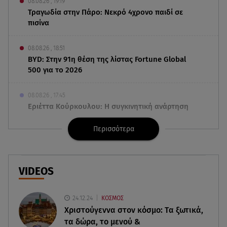
08.08.26 , 19:19
Τραγωδία στην Πάρο: Νεκρό 4χρονο παιδί σε
πισίνα
08.08.26 , 18:51
BYD: Στην 91η θέση της λίστας Fortune Global
500 για το 2026
08.08.26 , 17:45
Εριέττα Κούρκουλου: Η συγκινητική ανάρτηση
για τα 33α γενέθλιά της
Περισσότερα
08.08.26 , 17:44
Νεκρή μεγαλόσωμη αρκούδα στην Καστοριά,
πιθανόν από πυροβολισμό
VIDEOS
08.08.26 , 17:32
24.12.24
ΚΟΣΜΟΣ
Τζο Μπάιντεν: Ο καρκίνος έχει εξαπλωθεί - Η
Χριστούγεννα στον κόσμο: Tα ξωτικά,
ανακοίνωση του γιου του
τα δώρα, το μενού &