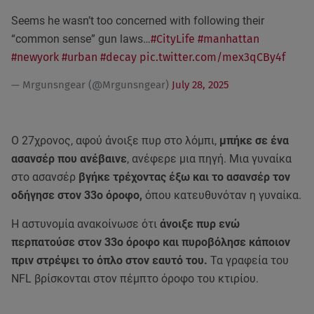
Seems he wasn’t too concerned with following their
“common sense” gun laws…
#CityLife
#manhattan
#newyork
#urban
#decay
pic.twitter.com/mex3qCBy4f
— Mrgunsngear (@Mrgunsngear)
July 28, 2025
Ο 27χρονος, αφού άνοιξε πυρ στο λόμπι,
μπήκε σε ένα
ασανσέρ που ανέβαινε
, ανέφερε μια πηγή. Μια γυναίκα
στο ασανσέρ
βγήκε τρέχοντας έξω και το ασανσέρ τον
οδήγησε στον 33ο όροφο,
όπου κατευθυνόταν η γυναίκα.
Η αστυνομία ανακοίνωσε ότι
άνοιξε πυρ ενώ
περπατούσε στον 33ο όροφο και πυροβόλησε κάποιον
πριν στρέψει το όπλο στον εαυτό του.
Τα γραφεία του
NFL βρίσκονται στον πέμπτο όροφο του κτιρίου.