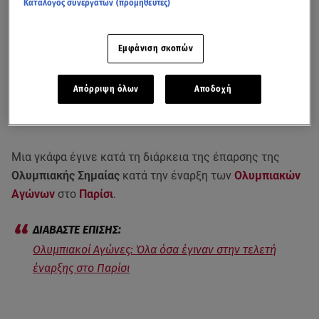
Κατάλογος συνεργατών (προμηθευτές)
Εμφάνιση σκοπών
Απόρριψη όλων
Αποδοχή
Μια γκάφα έγινε κατά τη διάρκεια της έπαρσης της
Ολυμπιακής Σημαίας
κατά την έναρξη των
Ολυμπιακών
Αγώνων
στο
Παρίσι
.
Ολυμπιακοί Αγώνες: Όλα όσα έγιναν στην τελετή
έναρξης στο Παρίσι