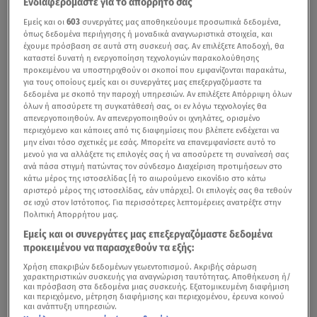
Ενδιαφερόμαστε για το απόρρητό σας
Εμείς και οι
603
συνεργάτες μας αποθηκεύουμε προσωπικά δεδομένα,
όπως δεδομένα περιήγησης ή μοναδικά αναγνωριστικά στοιχεία, και
έχουμε πρόσβαση σε αυτά στη συσκευή σας. Αν επιλέξετε Αποδοχή, θα
καταστεί δυνατή η ενεργοποίηση τεχνολογιών παρακολούθησης
προκειμένου να υποστηριχθούν οι σκοποί που εμφανίζονται παρακάτω,
για τους οποίους εμείς και οι συνεργάτες μας επεξεργαζόμαστε τα
δεδομένα με σκοπό την παροχή υπηρεσιών. Αν επιλέξετε Απόρριψη όλων
όλων ή αποσύρετε τη συγκατάθεσή σας, οι εν λόγω τεχνολογίες θα
απενεργοποιηθούν. Αν απενεργοποιηθούν οι ιχνηλάτες, ορισμένο
περιεχόμενο και κάποιες από τις διαφημίσεις που βλέπετε ενδέχεται να
μην είναι τόσο σχετικές με εσάς. Μπορείτε να επανεμφανίσετε αυτό το
μενού για να αλλάξετε τις επιλογές σας ή να αποσύρετε τη συναίνεσή σας
ανά πάσα στιγμή πατώντας τον σύνδεσμο Διαχείριση προτιμήσεων στο
κάτω μέρος της ιστοσελίδας [ή το αιωρούμενο εικονίδιο στο κάτω
αριστερό μέρος της ιστοσελίδας, εάν υπάρχει]. Οι επιλογές σας θα τεθούν
σε ισχύ στον Ιστότοπος. Για περισσότερες λεπτομέρειες ανατρέξτε στην
Πολιτική Απορρήτου μας.
Εμείς και οι συνεργάτες μας επεξεργαζόμαστε δεδομένα
προκειμένου να παρασχεθούν τα εξής:
Χρήση επακριβών δεδομένων γεωεντοπισμού. Ακριβής σάρωση
χαρακτηριστικών συσκευής για αναγνώριση ταυτότητας. Αποθήκευση ή/
και πρόσβαση στα δεδομένα μιας συσκευής. Εξατομικευμένη διαφήμιση
και περιεχόμενο, μέτρηση διαφήμισης και περιεχομένου, έρευνα κοινού
και ανάπτυξη υπηρεσιών.