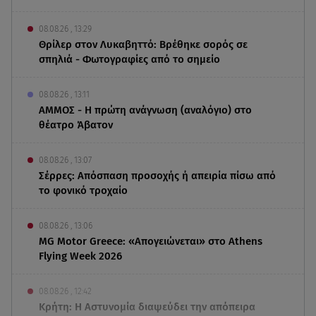
08.08.26 , 13:29
Θρίλερ στον Λυκαβηττό: Βρέθηκε σορός σε
σπηλιά - Φωτογραφίες από το σημείο
08.08.26 , 13:11
ΑΜΜΟΣ - Η πρώτη ανάγνωση (αναλόγιο) στο
θέατρο Άβατον
08.08.26 , 13:07
Σέρρες: Απόσπαση προσοχής ή απειρία πίσω από
το φονικό τροχαίο
08.08.26 , 13:06
MG Motor Greece: «Απογειώνεται» στο Athens
Flying Week 2026
08.08.26 , 12:42
Κρήτη: Η Αστυνομία διαψεύδει την απόπειρα