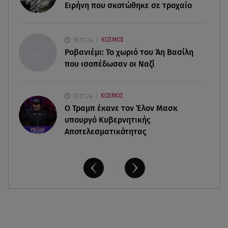
Νέο σκάνδαλο: Η UEFA κατέβαλε εξαψήφιο ποσό
Ειρήνη που σκοτώθηκε σε τροχαίο
στην ερωμένη του Ινφαντίνο
08.08.26 , 11:03
18.11.24
ΚΟΣΜΟΣ
Νέες ταυτότητες: Πού πρέπει να αλλάξετε τα
Ροβανιέμι: Το χωριό του Άη Βασίλη
στοιχεία σας
που ισοπέδωσαν οι Ναζί
13.11.24
ΚΟΣΜΟΣ
O Τραμπ έκανε τον Έλον Μασκ
υπουργό Κυβερνητικής
Αποτελεσματικότητας