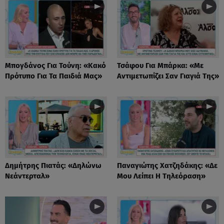
Μπογδάνος Για Τούνη: «Κακό
Τσάφου Για Μπάρκα: «Με
Πρότυπο Για Τα Παιδιά Μας»
Αντιμετωπίζει Σαν Γιαγιά Της»
Δημήτρης Πιατάς: «Δηλώνω
Παναγιώτης Χατζηδάκης: «Δε
Νεάντερταλ»
Μου Λείπει Η Τηλεόραση»