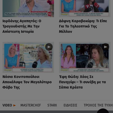
Ιορδάνης Αγαπητός: Ο
Δάφνη Καραβοκύρη: Τι Είπε
Τραγουδιστής Με Την
Για Το Τηλεοπτικό Της
Απίστευτη Ιστορία
Μέλλον
Νάσια Κονιτοπούλου:
Έφη Θώδη: Χάος Σε
Αποκάλυψε Τον Μεγαλύτερο
Πανηγύρι – Τι συνέβη με τα
Φόβο Της
Σάπια Κρέατα
VIDEO
MASTERCHEF
STARX
ΕΙΔΉΣΕΙΣ
ΤΡΟΧΌΣ ΤΗΣ ΤΎΧΗ