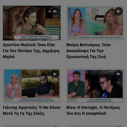
Χριστίνα Μηλιού: Όσα Είπε
Μαίρη Βυτινάρος: Όσα
Για Τον Πατέρα Της, Δημήτρη
Αποκάλυψε Για Την
Μηλιό
Προσωπική Της Ζωή
Γιάννης Κρητικός: Τι Θα Κάνει
Νίνο: Η Επιτυχία, Ο Πατέρας
Μετά Τη Γη Της Ελιάς;
Του Και Η Josephine!