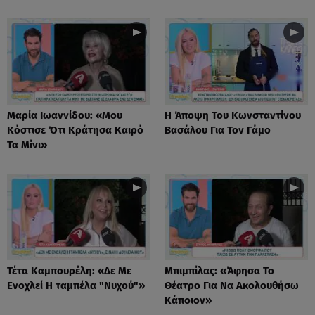
Μαρία Ιωαννίδου: «Μου
Η Άποψη Του Κωνσταντίνου
Κόστισε Ότι Κράτησα Καιρό
Βασάλου Για Τον Γάμο
Τα Μίνι»
Τέτα Καμπουρέλη: «Δε Mε
Μπιμπίλας: «Άφησα Το
Eνοχλεί H ταμπέλα "Νυχού"»
Θέατρο Για Να Ακολουθήσω
Κάποιον»