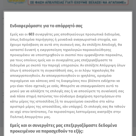
Λένα Δροσάκη: Η Ξεκάθαρη Θέση Της Για Τα
Ομόφυλα Ζευγάρια - Video
Ενδιαφερόμαστε για το απόρρητό σας
Εμείς και οι
603
συνεργάτες μας αποθηκεύουμε προσωπικά δεδομένα,
όπως δεδομένα περιήγησης ή μοναδικά αναγνωριστικά στοιχεία, και
έχουμε πρόσβαση σε αυτά στη συσκευή σας. Αν επιλέξετε Αποδοχή, θα
καταστεί δυνατή η ενεργοποίηση τεχνολογιών παρακολούθησης
προκειμένου να υποστηριχθούν οι σκοποί που εμφανίζονται παρακάτω,
για τους οποίους εμείς και οι συνεργάτες μας επεξεργαζόμαστε τα
δεδομένα με σκοπό την παροχή υπηρεσιών. Αν επιλέξετε Απόρριψη όλων
όλων ή αποσύρετε τη συγκατάθεσή σας, οι εν λόγω τεχνολογίες θα
TAGS:
ΛΕΝΑ ΔΡΟΣΑΚΗ
BREAKFAST@STAR
απενεργοποιηθούν. Αν απενεργοποιηθούν οι ιχνηλάτες, ορισμένο
περιεχόμενο και κάποιες από τις διαφημίσεις που βλέπετε ενδέχεται να
μην είναι τόσο σχετικές με εσάς. Μπορείτε να επανεμφανίσετε αυτό το
μενού για να αλλάξετε τις επιλογές σας ή να αποσύρετε τη συναίνεσή σας
Σάββατο 8 Αυγούστου 2026
ανά πάσα στιγμή πατώντας τον σύνδεσμο Διαχείριση προτιμήσεων στο
κάτω μέρος της ιστοσελίδας [ή το αιωρούμενο εικονίδιο στο κάτω
16.06.26, 10:49
CELEBRITIES & GOSSIP ΝΕΑ
αριστερό μέρος της ιστοσελίδας, εάν υπάρχει]. Οι επιλογές σας θα τεθούν
σε ισχύ στον Ιστότοπος. Για περισσότερες λεπτομέρειες ανατρέξτε στην
Πολιτική Απορρήτου μας.
Εμείς και οι συνεργάτες μας επεξεργαζόμαστε δεδομένα
προκειμένου να παρασχεθούν τα εξής: