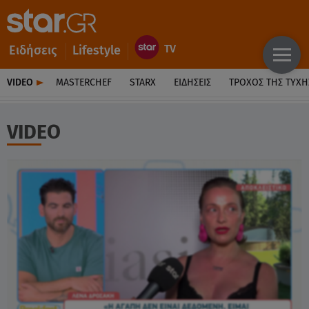
Ειδήσεις
Lifestyle
VIDEO
MASTERCHEF
STARX
ΕΙΔΉΣΕΙΣ
ΤΡΟΧΌΣ ΤΗΣ ΤΎΧΗ
VIDEO