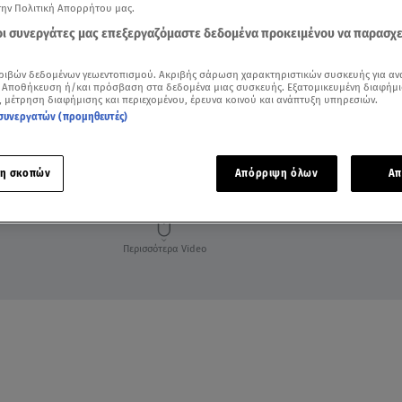
την Πολιτική Απορρήτου μας.
 οι συνεργάτες μας επεξεργαζόμαστε δεδομένα προκειμένου να παρασχ
ριβών δεδομένων γεωεντοπισμού. Ακριβής σάρωση χαρακτηριστικών συσκευής για αν
 Αποθήκευση ή/και πρόσβαση στα δεδομένα μιας συσκευής. Εξατομικευμένη διαφήμι
, μέτρηση διαφήμισης και περιεχομένου, έρευνα κοινού και ανάπτυξη υπηρεσιών.
συνεργατών (προμηθευτές)
η σκοπών
Απόρριψη όλων
Απ
Περισσότερα Video