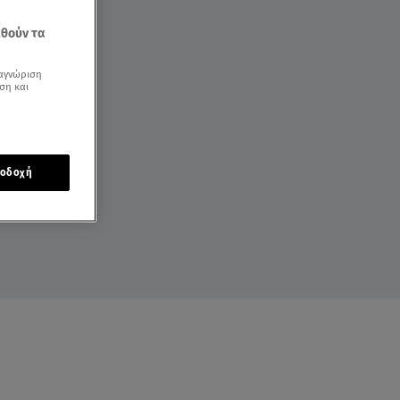
εθούν τα
αγνώριση
ση και
οδοχή