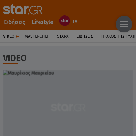
Ειδήσεις
Lifestyle
VIDEO
MASTERCHEF
STARX
ΕΙΔΉΣΕΙΣ
ΤΡΟΧΌΣ ΤΗΣ ΤΎΧΗ
VIDEO