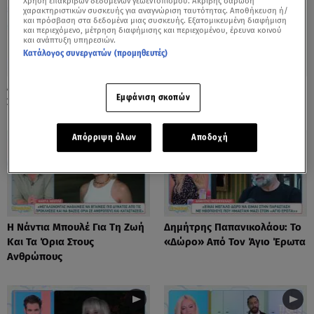
Χρήση επακριβών δεδομένων γεωεντοπισμού. Ακριβής σάρωση
χαρακτηριστικών συσκευής για αναγνώριση ταυτότητας. Αποθήκευση ή/
και πρόσβαση στα δεδομένα μιας συσκευής. Εξατομικευμένη διαφήμιση
και περιεχόμενο, μέτρηση διαφήμισης και περιεχομένου, έρευνα κοινού
και ανάπτυξη υπηρεσιών.
Κατάλογος συνεργατών (προμηθευτές)
Λόλα Νταϊφά: Η Πιο Δύσκολη
Νόνη Δούνια: «Συνεχίζω Στο
Εμφάνιση σκοπών
Στιγμή Στην Καριέρα Της
Mega News»
Απόρριψη όλων
Αποδοχή
Η Νάντια Μπουλέ Για Τη Ζωή
Δημήτρης Παπανικολάου: Το
Και Τα Όρια Στους
«Δώρο» Από Τον Άγιο Έρωτα
Ανθρώπους