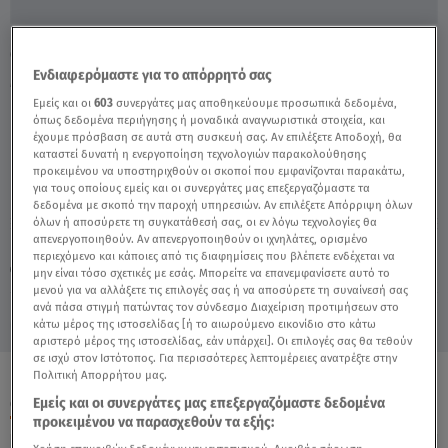
Ο Μαυρίκιος Μαυρικίου Απαντά Για Το
Ενδιαφερόμαστε για το απόρρητό σας
Μενού Των Αρραβώνων - Video
Εμείς και οι
603
συνεργάτες μας αποθηκεύουμε προσωπικά δεδομένα,
όπως δεδομένα περιήγησης ή μοναδικά αναγνωριστικά στοιχεία, και
έχουμε πρόσβαση σε αυτά στη συσκευή σας. Αν επιλέξετε Αποδοχή, θα
καταστεί δυνατή η ενεργοποίηση τεχνολογιών παρακολούθησης
προκειμένου να υποστηριχθούν οι σκοποί που εμφανίζονται παρακάτω,
για τους οποίους εμείς και οι συνεργάτες μας επεξεργαζόμαστε τα
δεδομένα με σκοπό την παροχή υπηρεσιών. Αν επιλέξετε Απόρριψη όλων
όλων ή αποσύρετε τη συγκατάθεσή σας, οι εν λόγω τεχνολογίες θα
απενεργοποιηθούν. Αν απενεργοποιηθούν οι ιχνηλάτες, ορισμένο
Παρασκευή 7 Αυγούστου 2026
περιεχόμενο και κάποιες από τις διαφημίσεις που βλέπετε ενδέχεται να
25.02.22, 17:40
CELEBRITIES & GOSSIP ΝΕΑ
μην είναι τόσο σχετικές με εσάς. Μπορείτε να επανεμφανίσετε αυτό το
μενού για να αλλάξετε τις επιλογές σας ή να αποσύρετε τη συναίνεσή σας
ανά πάσα στιγμή πατώντας τον σύνδεσμο Διαχείριση προτιμήσεων στο
κάτω μέρος της ιστοσελίδας [ή το αιωρούμενο εικονίδιο στο κάτω
αριστερό μέρος της ιστοσελίδας, εάν υπάρχει]. Οι επιλογές σας θα τεθούν
σε ισχύ στον Ιστότοπος. Για περισσότερες λεπτομέρειες ανατρέξτε στην
Πολιτική Απορρήτου μας.
ΟΛΑ ΤΑ ΒΙΝΤΕΟ
Εμείς και οι συνεργάτες μας επεξεργαζόμαστε δεδομένα
προκειμένου να παρασχεθούν τα εξής: