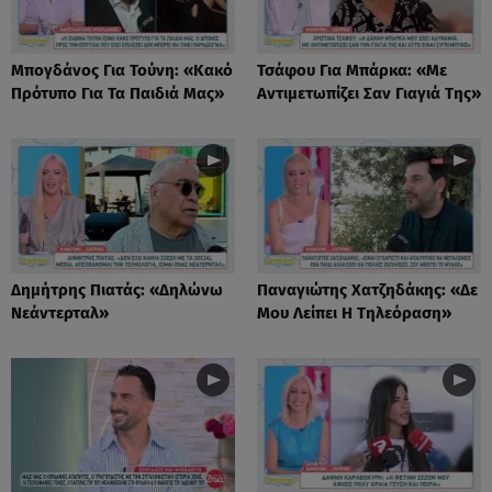
Μπογδάνος Για Τούνη: «Κακό
Τσάφου Για Μπάρκα: «Με
Πρότυπο Για Τα Παιδιά Μας»
Αντιμετωπίζει Σαν Γιαγιά Της»
Δημήτρης Πιατάς: «Δηλώνω
Παναγιώτης Χατζηδάκης: «Δε
Νεάντερταλ»
Μου Λείπει Η Τηλεόραση»