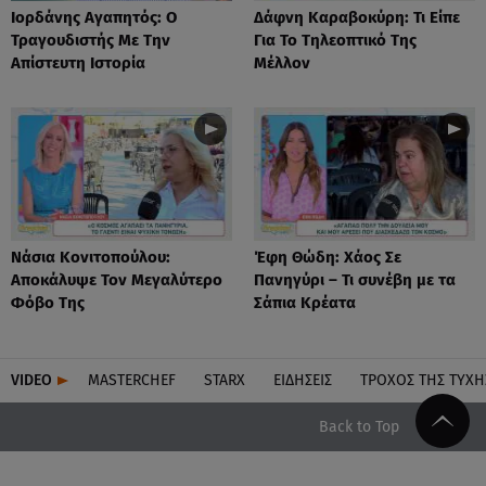
Ιορδάνης Αγαπητός: Ο
Δάφνη Καραβοκύρη: Τι Είπε
Τραγουδιστής Με Την
Για Το Τηλεοπτικό Της
Απίστευτη Ιστορία
Μέλλον
Νάσια Κονιτοπούλου:
Έφη Θώδη: Χάος Σε
Αποκάλυψε Τον Μεγαλύτερο
Πανηγύρι – Τι συνέβη με τα
Φόβο Της
Σάπια Κρέατα
VIDEO
MASTERCHEF
STARX
ΕΙΔΉΣΕΙΣ
ΤΡΟΧΌΣ ΤΗΣ ΤΎΧΗ
Back to Top