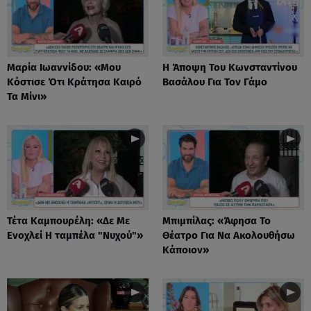
Μαρία Ιωαννίδου: «Μου
Η Άποψη Του Κωνσταντίνου
Κόστισε Ότι Κράτησα Καιρό
Βασάλου Για Τον Γάμο
Τα Μίνι»
Τέτα Καμπουρέλη: «Δε Mε
Μπιμπίλας: «Άφησα Το
Eνοχλεί H ταμπέλα "Νυχού"»
Θέατρο Για Να Ακολουθήσω
Κάποιον»