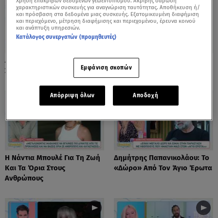
Χρήση επακριβών δεδομένων γεωεντοπισμού. Ακριβής σάρωση
χαρακτηριστικών συσκευής για αναγνώριση ταυτότητας. Αποθήκευση ή/
και πρόσβαση στα δεδομένα μιας συσκευής. Εξατομικευμένη διαφήμιση
και περιεχόμενο, μέτρηση διαφήμισης και περιεχομένου, έρευνα κοινού
και ανάπτυξη υπηρεσιών.
Κατάλογος συνεργατών (προμηθευτές)
Λόλα Νταϊφά: Η Πιο Δύσκολη
Νόνη Δούνια: «Συνεχίζω Στο
Εμφάνιση σκοπών
Στιγμή Στην Καριέρα Της
Mega News»
Απόρριψη όλων
Αποδοχή
Η Νάντια Μπουλέ Για Τη Ζωή
Δημήτρης Παπανικολάου: Το
Και Τα Όρια Στους
«Δώρο» Από Τον Άγιο Έρωτα
Ανθρώπους