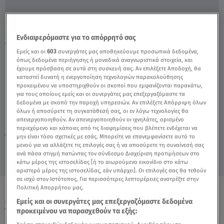
Ιωάννης Αθανασόπουλος: «Έκανα Αλλαγή
Ενδιαφερόμαστε για το απόρρητό σας
Χρονιάς Μόνος Μου» - Video
Εμείς και οι
603
συνεργάτες μας αποθηκεύουμε προσωπικά δεδομένα,
όπως δεδομένα περιήγησης ή μοναδικά αναγνωριστικά στοιχεία, και
έχουμε πρόσβαση σε αυτά στη συσκευή σας. Αν επιλέξετε Αποδοχή, θα
καταστεί δυνατή η ενεργοποίηση τεχνολογιών παρακολούθησης
προκειμένου να υποστηριχθούν οι σκοποί που εμφανίζονται παρακάτω,
για τους οποίους εμείς και οι συνεργάτες μας επεξεργαζόμαστε τα
δεδομένα με σκοπό την παροχή υπηρεσιών. Αν επιλέξετε Απόρριψη όλων
όλων ή αποσύρετε τη συγκατάθεσή σας, οι εν λόγω τεχνολογίες θα
απενεργοποιηθούν. Αν απενεργοποιηθούν οι ιχνηλάτες, ορισμένο
Κυριακή 9 Αυγούστου 2026
περιεχόμενο και κάποιες από τις διαφημίσεις που βλέπετε ενδέχεται να
14.01.22, 17:55
CELEBRITIES & GOSSIP ΝΕΑ
μην είναι τόσο σχετικές με εσάς. Μπορείτε να επανεμφανίσετε αυτό το
μενού για να αλλάξετε τις επιλογές σας ή να αποσύρετε τη συναίνεσή σας
ανά πάσα στιγμή πατώντας τον σύνδεσμο Διαχείριση προτιμήσεων στο
κάτω μέρος της ιστοσελίδας [ή το αιωρούμενο εικονίδιο στο κάτω
αριστερό μέρος της ιστοσελίδας, εάν υπάρχει]. Οι επιλογές σας θα τεθούν
σε ισχύ στον Ιστότοπος. Για περισσότερες λεπτομέρειες ανατρέξτε στην
Πολιτική Απορρήτου μας.
ΟΛΑ ΤΑ ΒΙΝΤΕΟ
Εμείς και οι συνεργάτες μας επεξεργαζόμαστε δεδομένα
προκειμένου να παρασχεθούν τα εξής: