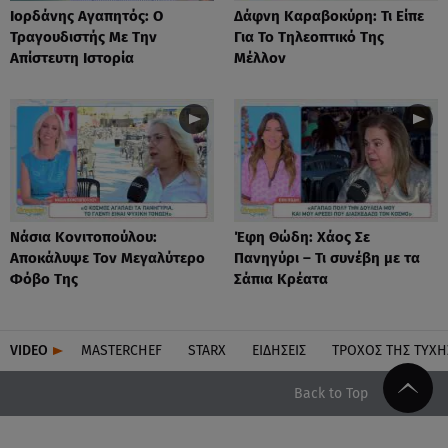
Ιορδάνης Αγαπητός: Ο
Δάφνη Καραβοκύρη: Τι Είπε
Τραγουδιστής Με Την
Για Το Τηλεοπτικό Της
Απίστευτη Ιστορία
Μέλλον
Νάσια Κονιτοπούλου:
Έφη Θώδη: Χάος Σε
Αποκάλυψε Τον Μεγαλύτερο
Πανηγύρι – Τι συνέβη με τα
Φόβο Της
Σάπια Κρέατα
VIDEO
MASTERCHEF
STARX
ΕΙΔΉΣΕΙΣ
ΤΡΟΧΌΣ ΤΗΣ ΤΎΧΗ
Back to Top