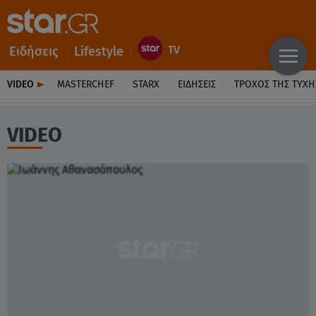
Ειδήσεις
Lifestyle
VIDEO
MASTERCHEF
STARX
ΕΙΔΉΣΕΙΣ
ΤΡΟΧΌΣ ΤΗΣ ΤΎΧΗ
VIDEO