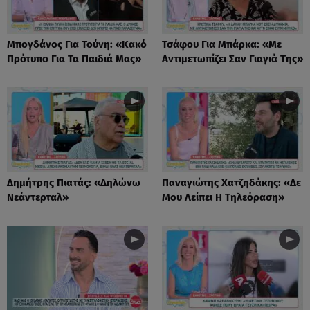
Μπογδάνος Για Τούνη: «Κακό
Τσάφου Για Μπάρκα: «Με
Πρότυπο Για Τα Παιδιά Μας»
Αντιμετωπίζει Σαν Γιαγιά Της»
Δημήτρης Πιατάς: «Δηλώνω
Παναγιώτης Χατζηδάκης: «Δε
Νεάντερταλ»
Μου Λείπει Η Τηλεόραση»