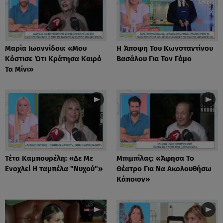
Μαρία Ιωαννίδου: «Μου
Η Άποψη Του Κωνσταντίνου
Κόστισε Ότι Κράτησα Καιρό
Βασάλου Για Τον Γάμο
Τα Μίνι»
Τέτα Καμπουρέλη: «Δε Mε
Μπιμπίλας: «Άφησα Το
Eνοχλεί H ταμπέλα "Νυχού"»
Θέατρο Για Να Ακολουθήσω
Κάποιον»