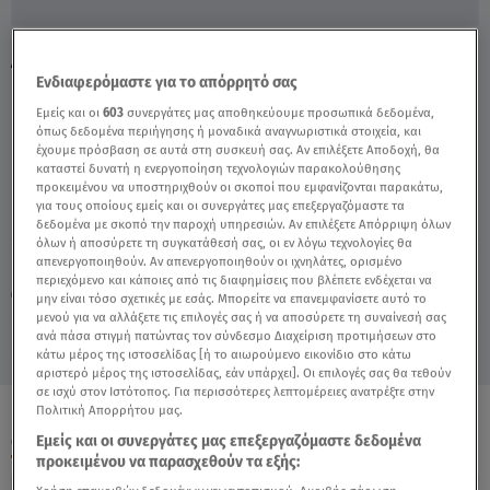
Διονύσης Ξανθός: Ο Λόγος Που
Ενδιαφερόμαστε για το απόρρητό σας
Εγκατέλειψε Την Καριέρα Του - Video
Εμείς και οι
603
συνεργάτες μας αποθηκεύουμε προσωπικά δεδομένα,
όπως δεδομένα περιήγησης ή μοναδικά αναγνωριστικά στοιχεία, και
έχουμε πρόσβαση σε αυτά στη συσκευή σας. Αν επιλέξετε Αποδοχή, θα
καταστεί δυνατή η ενεργοποίηση τεχνολογιών παρακολούθησης
προκειμένου να υποστηριχθούν οι σκοποί που εμφανίζονται παρακάτω,
για τους οποίους εμείς και οι συνεργάτες μας επεξεργαζόμαστε τα
δεδομένα με σκοπό την παροχή υπηρεσιών. Αν επιλέξετε Απόρριψη όλων
όλων ή αποσύρετε τη συγκατάθεσή σας, οι εν λόγω τεχνολογίες θα
απενεργοποιηθούν. Αν απενεργοποιηθούν οι ιχνηλάτες, ορισμένο
Κυριακή 9 Αυγούστου 2026
περιεχόμενο και κάποιες από τις διαφημίσεις που βλέπετε ενδέχεται να
04.01.22, 18:05
CELEBRITIES & GOSSIP ΝΕΑ
μην είναι τόσο σχετικές με εσάς. Μπορείτε να επανεμφανίσετε αυτό το
μενού για να αλλάξετε τις επιλογές σας ή να αποσύρετε τη συναίνεσή σας
ανά πάσα στιγμή πατώντας τον σύνδεσμο Διαχείριση προτιμήσεων στο
κάτω μέρος της ιστοσελίδας [ή το αιωρούμενο εικονίδιο στο κάτω
αριστερό μέρος της ιστοσελίδας, εάν υπάρχει]. Οι επιλογές σας θα τεθούν
σε ισχύ στον Ιστότοπος. Για περισσότερες λεπτομέρειες ανατρέξτε στην
Πολιτική Απορρήτου μας.
ΟΛΑ ΤΑ ΒΙΝΤΕΟ
Εμείς και οι συνεργάτες μας επεξεργαζόμαστε δεδομένα
προκειμένου να παρασχεθούν τα εξής: