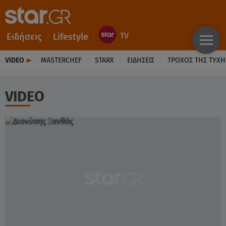
Ειδήσεις
Lifestyle
VIDEO
MASTERCHEF
STARX
ΕΙΔΉΣΕΙΣ
ΤΡΟΧΌΣ ΤΗΣ ΤΎΧΗ
VIDEO