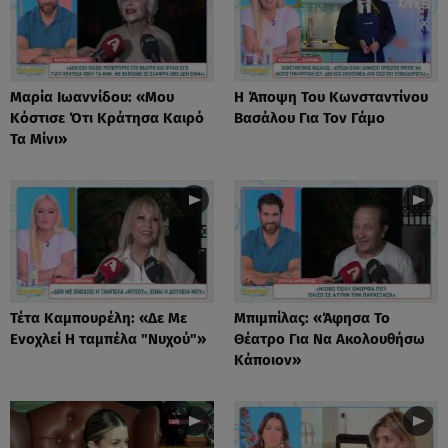
Μαρία Ιωαννίδου: «Μου
Η Άποψη Του Κωνσταντίνου
Κόστισε Ότι Κράτησα Καιρό
Βασάλου Για Τον Γάμο
Τα Μίνι»
Τέτα Καμπουρέλη: «Δε Mε
Μπιμπίλας: «Άφησα Το
Eνοχλεί H ταμπέλα "Νυχού"»
Θέατρο Για Να Ακολουθήσω
Κάποιον»