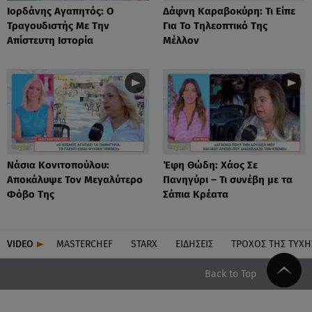
Ιορδάνης Αγαπητός: Ο
Δάφνη Καραβοκύρη: Τι Είπε
Τραγουδιστής Με Την
Για Το Τηλεοπτικό Της
Απίστευτη Ιστορία
Μέλλον
Νάσια Κονιτοπούλου:
Έφη Θώδη: Χάος Σε
Αποκάλυψε Τον Μεγαλύτερο
Πανηγύρι – Τι συνέβη με τα
Φόβο Της
Σάπια Κρέατα
VIDEO
MASTERCHEF
STARX
ΕΙΔΉΣΕΙΣ
ΤΡΟΧΌΣ ΤΗΣ ΤΎΧΗ
Back to Top