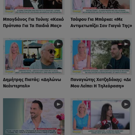
Μπογδάνος Για Τούνη: «Κακό
Τσάφου Για Μπάρκα: «Με
Πρότυπο Για Τα Παιδιά Μας»
Αντιμετωπίζει Σαν Γιαγιά Της»
Δημήτρης Πιατάς: «Δηλώνω
Παναγιώτης Χατζηδάκης: «Δε
Νεάντερταλ»
Μου Λείπει Η Τηλεόραση»