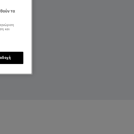
εθούν τα
αγνώριση
ση και
οδοχή