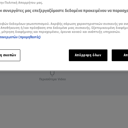
την Πολιτική Απορρήτου μας.
 οι συνεργάτες μας επεξεργαζόμαστε δεδομένα προκειμένου να παρασχ
ριβών δεδομένων γεωεντοπισμού. Ακριβής σάρωση χαρακτηριστικών συσκευής για αν
 Αποθήκευση ή/και πρόσβαση στα δεδομένα μιας συσκευής. Εξατομικευμένη διαφήμι
, μέτρηση διαφήμισης και περιεχομένου, έρευνα κοινού και ανάπτυξη υπηρεσιών.
συνεργατών (προμηθευτές)
η σκοπών
Απόρριψη όλων
Απ
Περισσότερα Video