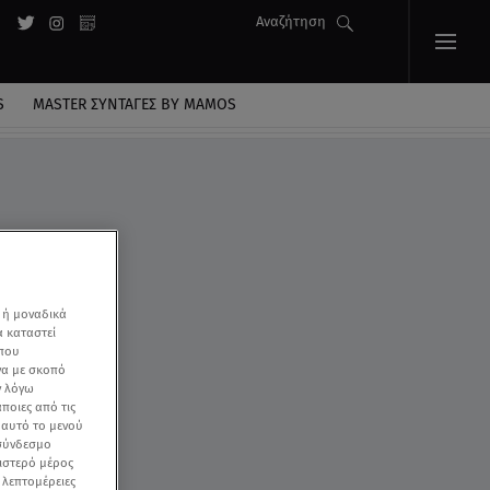
Αναζήτηση
S
MASTER ΣΥΝΤΑΓΈΣ BY MAMOS
 ή μοναδικά
α καταστεί
 που
να με σκοπό
ν λόγω
ποιες από τις
ε αυτό το μενού
 σύνδεσμο
ριστερό μέρος
ς λεπτομέρειες