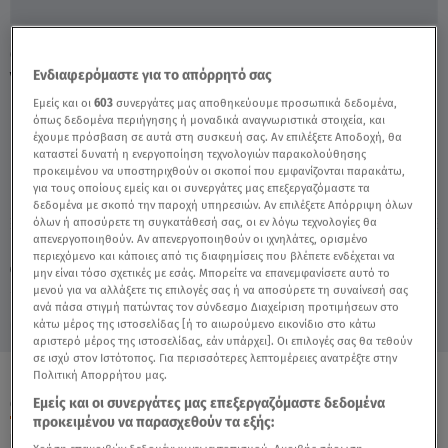
Ο Γιώργος Δασκουλίδης Παντρεύεται! -
Ενδιαφερόμαστε για το απόρρητό σας
Video
Εμείς και οι
603
συνεργάτες μας αποθηκεύουμε προσωπικά δεδομένα,
όπως δεδομένα περιήγησης ή μοναδικά αναγνωριστικά στοιχεία, και
έχουμε πρόσβαση σε αυτά στη συσκευή σας. Αν επιλέξετε Αποδοχή, θα
καταστεί δυνατή η ενεργοποίηση τεχνολογιών παρακολούθησης
προκειμένου να υποστηριχθούν οι σκοποί που εμφανίζονται παρακάτω,
για τους οποίους εμείς και οι συνεργάτες μας επεξεργαζόμαστε τα
δεδομένα με σκοπό την παροχή υπηρεσιών. Αν επιλέξετε Απόρριψη όλων
όλων ή αποσύρετε τη συγκατάθεσή σας, οι εν λόγω τεχνολογίες θα
απενεργοποιηθούν. Αν απενεργοποιηθούν οι ιχνηλάτες, ορισμένο
Παρασκευή 7 Αυγούστου 2026
περιεχόμενο και κάποιες από τις διαφημίσεις που βλέπετε ενδέχεται να
15.10.21, 15:45
CELEBRITIES & GOSSIP ΝΕΑ
μην είναι τόσο σχετικές με εσάς. Μπορείτε να επανεμφανίσετε αυτό το
μενού για να αλλάξετε τις επιλογές σας ή να αποσύρετε τη συναίνεσή σας
ανά πάσα στιγμή πατώντας τον σύνδεσμο Διαχείριση προτιμήσεων στο
κάτω μέρος της ιστοσελίδας [ή το αιωρούμενο εικονίδιο στο κάτω
αριστερό μέρος της ιστοσελίδας, εάν υπάρχει]. Οι επιλογές σας θα τεθούν
σε ισχύ στον Ιστότοπος. Για περισσότερες λεπτομέρειες ανατρέξτε στην
Πολιτική Απορρήτου μας.
ΟΛΑ ΤΑ ΒΙΝΤΕΟ
Εμείς και οι συνεργάτες μας επεξεργαζόμαστε δεδομένα
προκειμένου να παρασχεθούν τα εξής: