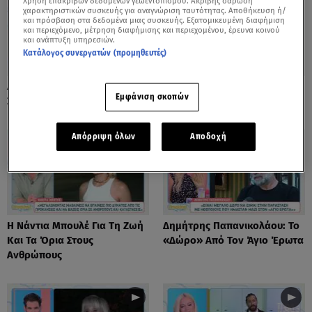
Χρήση επακριβών δεδομένων γεωεντοπισμού. Ακριβής σάρωση
χαρακτηριστικών συσκευής για αναγνώριση ταυτότητας. Αποθήκευση ή/
και πρόσβαση στα δεδομένα μιας συσκευής. Εξατομικευμένη διαφήμιση
και περιεχόμενο, μέτρηση διαφήμισης και περιεχομένου, έρευνα κοινού
και ανάπτυξη υπηρεσιών.
Κατάλογος συνεργατών (προμηθευτές)
Λόλα Νταϊφά: Η Πιο Δύσκολη
Νόνη Δούνια: «Συνεχίζω Στο
Εμφάνιση σκοπών
Στιγμή Στην Καριέρα Της
Mega News»
Απόρριψη όλων
Αποδοχή
Η Νάντια Μπουλέ Για Τη Ζωή
Δημήτρης Παπανικολάου: Το
Και Τα Όρια Στους
«Δώρο» Από Τον Άγιο Έρωτα
Ανθρώπους