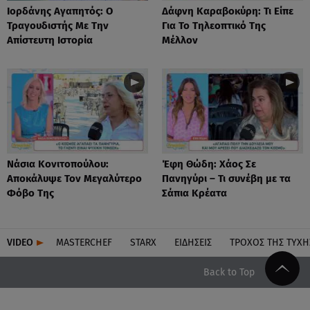
Ιορδάνης Αγαπητός: Ο
Δάφνη Καραβοκύρη: Τι Είπε
Τραγουδιστής Με Την
Για Το Τηλεοπτικό Της
Απίστευτη Ιστορία
Μέλλον
Νάσια Κονιτοπούλου:
Έφη Θώδη: Χάος Σε
Αποκάλυψε Τον Μεγαλύτερο
Πανηγύρι – Τι συνέβη με τα
Φόβο Της
Σάπια Κρέατα
VIDEO
MASTERCHEF
STARX
ΕΙΔΉΣΕΙΣ
ΤΡΟΧΌΣ ΤΗΣ ΤΎΧΗ
Back to Top