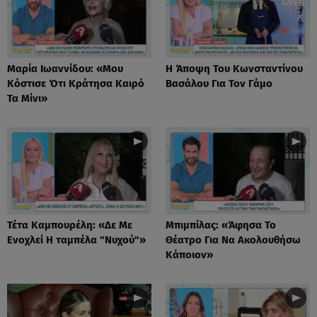
Μαρία Ιωαννίδου: «Μου
Η Άποψη Του Κωνσταντίνου
Κόστισε Ότι Κράτησα Καιρό
Βασάλου Για Τον Γάμο
Τα Μίνι»
Τέτα Καμπουρέλη: «Δε Mε
Μπιμπίλας: «Άφησα Το
Eνοχλεί H ταμπέλα "Νυχού"»
Θέατρο Για Να Ακολουθήσω
Κάποιον»