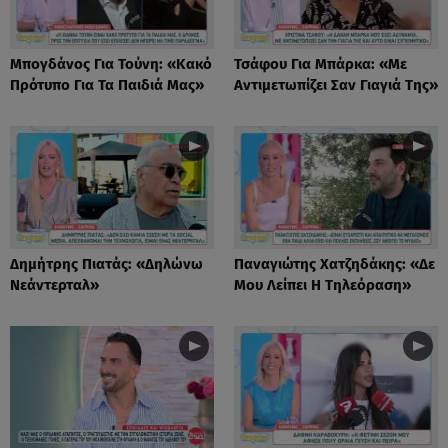
Μπογδάνος Για Τούνη: «Κακό
Τσάφου Για Μπάρκα: «Με
Πρότυπο Για Τα Παιδιά Μας»
Αντιμετωπίζει Σαν Γιαγιά Της»
Δημήτρης Πιατάς: «Δηλώνω
Παναγιώτης Χατζηδάκης: «Δε
Νεάντερταλ»
Μου Λείπει Η Τηλεόραση»