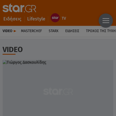
Ειδήσεις
Lifestyle
VIDEO
MASTERCHEF
STARX
ΕΙΔΉΣΕΙΣ
ΤΡΟΧΌΣ ΤΗΣ ΤΎΧΗ
VIDEO