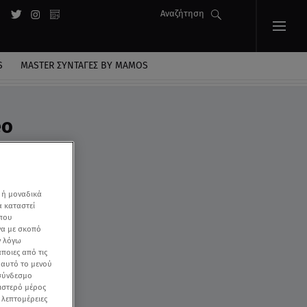
Αναζήτηση
S
MASTER ΣΥΝΤΑΓΈΣ BY MAMOS
eo
 ή μοναδικά
α καταστεί
 που
να με σκοπό
ν λόγω
ποιες από τις
ε αυτό το μενού
 σύνδεσμο
ριστερό μέρος
ς λεπτομέρειες