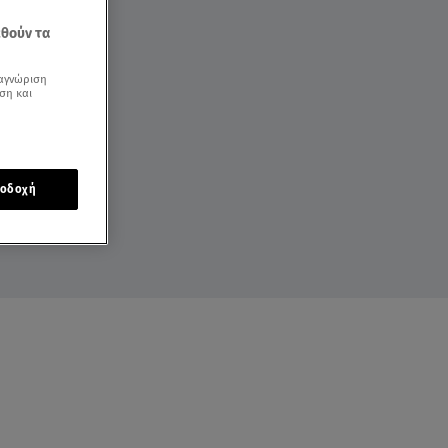
εθούν τα
αγνώριση
ση και
οδοχή