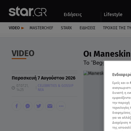
Αθλητικά
Quiz
Ειδήσεις
Lifestyle
Αυτοκίνητο
VIDEO
MASTERCHEF
STARX
ΕΙΔΉΣΕΙΣ
ΤΡΟΧΌΣ ΤΗΣ Τ
VIDEO
Οι Maneskin
Το "Beggin" που το
Ενδιαφερό
Παρασκευή 7 Αυγούστου 2026
Εμείς και οι
07.07.21,
CELEBRITIES & GOSSIP
αναγνωριστι
14:25
ΝΕΑ
δυνατή η ε
εμφανίζοντα
την παροχή 
τεχνολογίες
διαφημίσεις
για να αλλά
Διαχείριση 
της ιστοσελί