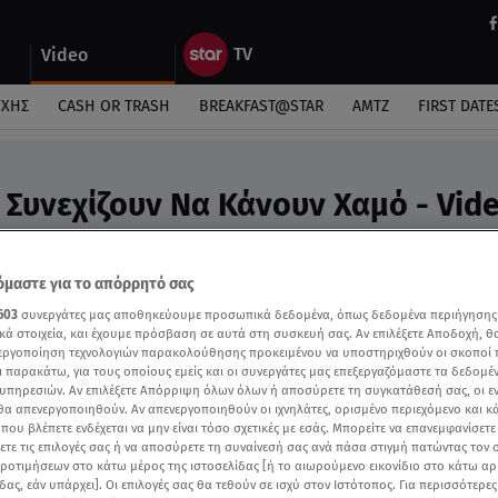
Video
ΎΧΗΣ
CASH OR TRASH
BREAKFAST@STAR
ΑΜΤΖ
FIRST DATE
 Συνεχίζουν Να Κάνουν Χαμό - Vid
 τραγούδησαν το 2017 γίνεται και πάλι επιτυχία.
μαστε για το απόρρητό σας
603
συνεργάτες μας αποθηκεύουμε προσωπικά δεδομένα, όπως δεδομένα περιήγησης
κά στοιχεία, και έχουμε πρόσβαση σε αυτά στη συσκευή σας. Αν επιλέξετε Αποδοχή, θ
νεργοποίηση τεχνολογιών παρακολούθησης προκειμένου να υποστηριχθούν οι σκοποί
ι παρακάτω, για τους οποίους εμείς και οι συνεργάτες μας επεξεργαζόμαστε τα δεδομέ
υπηρεσιών. Αν επιλέξετε Απόρριψη όλων όλων ή αποσύρετε τη συγκατάθεσή σας, οι ε
 θα απενεργοποιηθούν. Αν απενεργοποιηθούν οι ιχνηλάτες, ορισμένο περιεχόμενο και κά
 που βλέπετε ενδέχεται να μην είναι τόσο σχετικές με εσάς. Μπορείτε να επανεμφανίσετ
ξετε τις επιλογές σας ή να αποσύρετε τη συναίνεσή σας ανά πάσα στιγμή πατώντας τον
προτιμήσεων στο κάτω μέρος της ιστοσελίδας [ή το αιωρούμενο εικονίδιο στο κάτω α
δας, εάν υπάρχει]. Οι επιλογές σας θα τεθούν σε ισχύ στον Ιστότοπος. Για περισσότερε