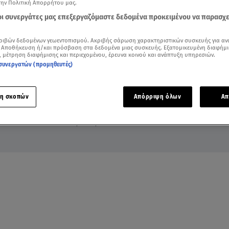
την Πολιτική Απορρήτου μας.
 οι συνεργάτες μας επεξεργαζόμαστε δεδομένα προκειμένου να παρασχ
ριβών δεδομένων γεωεντοπισμού. Ακριβής σάρωση χαρακτηριστικών συσκευής για αν
 Αποθήκευση ή/και πρόσβαση στα δεδομένα μιας συσκευής. Εξατομικευμένη διαφήμι
, μέτρηση διαφήμισης και περιεχομένου, έρευνα κοινού και ανάπτυξη υπηρεσιών.
συνεργατών (προμηθευτές)
η σκοπών
Απόρριψη όλων
Απ
Περισσότερα Video