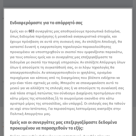
Ανθή Σαλαγκούδη: Το Μήνυμα Που Της
Ενδιαφερόμαστε για το απόρρητό σας
Έστειλε Ο Τριαντάφυλλος - Video
Εμείς και οι
603
συνεργάτες μας αποθηκεύουμε προσωπικά δεδομένα,
όπως δεδομένα περιήγησης ή μοναδικά αναγνωριστικά στοιχεία, και
έχουμε πρόσβαση σε αυτά στη συσκευή σας. Αν επιλέξετε Αποδοχή, θα
καταστεί δυνατή η ενεργοποίηση τεχνολογιών παρακολούθησης
προκειμένου να υποστηριχθούν οι σκοποί που εμφανίζονται παρακάτω,
για τους οποίους εμείς και οι συνεργάτες μας επεξεργαζόμαστε τα
δεδομένα με σκοπό την παροχή υπηρεσιών. Αν επιλέξετε Απόρριψη όλων
όλων ή αποσύρετε τη συγκατάθεσή σας, οι εν λόγω τεχνολογίες θα
απενεργοποιηθούν. Αν απενεργοποιηθούν οι ιχνηλάτες, ορισμένο
Πέμπτη 6 Αυγούστου 2026
περιεχόμενο και κάποιες από τις διαφημίσεις που βλέπετε ενδέχεται να
17.06.21, 14:11
CELEBRITIES & GOSSIP ΝΕΑ
μην είναι τόσο σχετικές με εσάς. Μπορείτε να επανεμφανίσετε αυτό το
μενού για να αλλάξετε τις επιλογές σας ή να αποσύρετε τη συναίνεσή σας
ανά πάσα στιγμή πατώντας τον σύνδεσμο Διαχείριση προτιμήσεων στο
κάτω μέρος της ιστοσελίδας [ή το αιωρούμενο εικονίδιο στο κάτω
αριστερό μέρος της ιστοσελίδας, εάν υπάρχει]. Οι επιλογές σας θα τεθούν
σε ισχύ στον Ιστότοπος. Για περισσότερες λεπτομέρειες ανατρέξτε στην
Πολιτική Απορρήτου μας.
ΟΛΑ ΤΑ ΒΙΝΤΕΟ
Εμείς και οι συνεργάτες μας επεξεργαζόμαστε δεδομένα
προκειμένου να παρασχεθούν τα εξής: