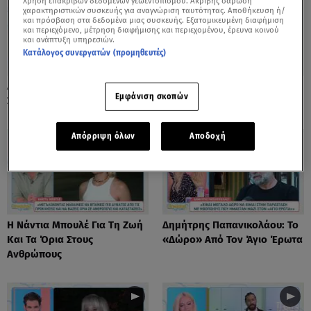
Χρήση επακριβών δεδομένων γεωεντοπισμού. Ακριβής σάρωση
χαρακτηριστικών συσκευής για αναγνώριση ταυτότητας. Αποθήκευση ή/
και πρόσβαση στα δεδομένα μιας συσκευής. Εξατομικευμένη διαφήμιση
και περιεχόμενο, μέτρηση διαφήμισης και περιεχομένου, έρευνα κοινού
και ανάπτυξη υπηρεσιών.
Κατάλογος συνεργατών (προμηθευτές)
Λόλα Νταϊφά: Η Πιο Δύσκολη
Νόνη Δούνια: «Συνεχίζω Στο
Εμφάνιση σκοπών
Στιγμή Στην Καριέρα Της
Mega News»
Απόρριψη όλων
Αποδοχή
Η Νάντια Μπουλέ Για Τη Ζωή
Δημήτρης Παπανικολάου: Το
Και Τα Όρια Στους
«Δώρο» Από Τον Άγιο Έρωτα
Ανθρώπους