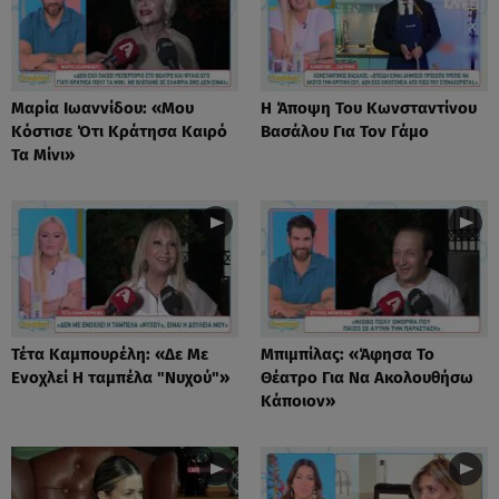
Μαρία Ιωαννίδου: «Μου
Η Άποψη Του Κωνσταντίνου
Κόστισε Ότι Κράτησα Καιρό
Βασάλου Για Τον Γάμο
Τα Μίνι»
Τέτα Καμπουρέλη: «Δε Mε
Μπιμπίλας: «Άφησα Το
Eνοχλεί H ταμπέλα "Νυχού"»
Θέατρο Για Να Ακολουθήσω
Κάποιον»