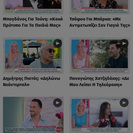
Μπογδάνος Για Τούνη: «Κακό
Τσάφου Για Μπάρκα: «Με
Πρότυπο Για Τα Παιδιά Μας»
Αντιμετωπίζει Σαν Γιαγιά Της»
Δημήτρης Πιατάς: «Δηλώνω
Παναγιώτης Χατζηδάκης: «Δε
Νεάντερταλ»
Μου Λείπει Η Τηλεόραση»