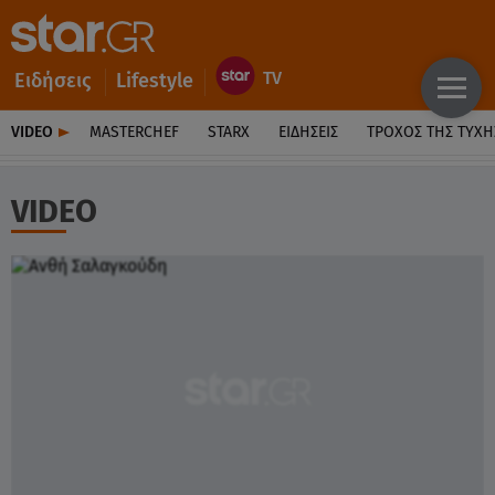
Ειδήσεις
Lifestyle
VIDEO
MASTERCHEF
STARX
ΕΙΔΉΣΕΙΣ
ΤΡΟΧΌΣ ΤΗΣ ΤΎΧΗ
VIDEO