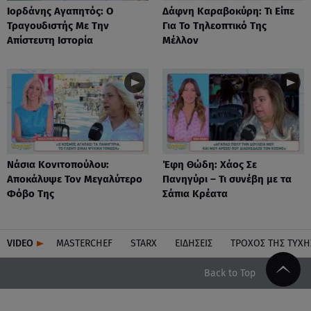
Ιορδάνης Αγαπητός: Ο
Δάφνη Καραβοκύρη: Τι Είπε
Τραγουδιστής Με Την
Για Το Τηλεοπτικό Της
Απίστευτη Ιστορία
Μέλλον
Νάσια Κονιτοπούλου:
Έφη Θώδη: Χάος Σε
Αποκάλυψε Τον Μεγαλύτερο
Πανηγύρι – Τι συνέβη με τα
Φόβο Της
Σάπια Κρέατα
VIDEO
MASTERCHEF
STARX
ΕΙΔΉΣΕΙΣ
ΤΡΟΧΌΣ ΤΗΣ ΤΎΧΗ
Back to Top