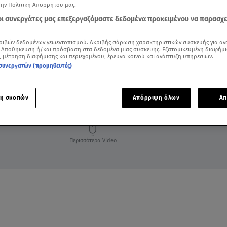
την Πολιτική Απορρήτου μας.
 οι συνεργάτες μας επεξεργαζόμαστε δεδομένα προκειμένου να παρασχ
ριβών δεδομένων γεωεντοπισμού. Ακριβής σάρωση χαρακτηριστικών συσκευής για αν
 Αποθήκευση ή/και πρόσβαση στα δεδομένα μιας συσκευής. Εξατομικευμένη διαφήμι
, μέτρηση διαφήμισης και περιεχομένου, έρευνα κοινού και ανάπτυξη υπηρεσιών.
συνεργατών (προμηθευτές)
η σκοπών
Απόρριψη όλων
Απ
Περισσότερα Video