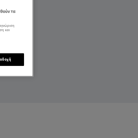
εθούν τα
αγνώριση
ση και
οδοχή