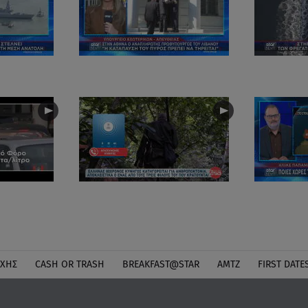
ΎΧΗΣ
CASH OR TRASH
BREAKFAST@STAR
ΑΜΤΖ
FIRST DATE