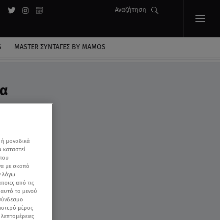
Αναζήτηση
S
MASTER ΣΥΝΤΑΓΈΣ BY MAMOS
σα
 ή μοναδικά
α καταστεί
 που
να με σκοπό
ν λόγω
ποιες από τις
ε αυτό το μενού
 σύνδεσμο
ριστερό μέρος
ς λεπτομέρειες