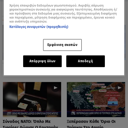
Χρήση επακριβών δεδομένων γεωεντοπισμού. Ακριβής σάρωση
χαρακτηριστικών συσκευής για αναγνώριση ταυτότητας. Αποθήκευση ή/
και πρόσβαση στα δεδομένα μιας συσκευής. Εξατομικευμένη διαφήμιση
ΟΛΑ ΤΑ ΒΙΝΤΕΟ
και περιεχόμενο, μέτρηση διαφήμισης και περιεχομένου, έρευνα κοινού
και ανάπτυξη υπηρεσιών.
Κατάλογος συνεργατών (προμηθευτές)
Εμφάνιση σκοπών
Απόρριψη όλων
Αποδοχή
Το Star Στο Κέντρο Πολιτικής
Τραμπ Για F-35: Κανείς Δε Θα
Προστασίας της ΕΕ
Μου Πει Τι Θα Πουλήσουμε
Σύνοδος ΝΑΤΟ: Όπλο Με
Ξεπέρασαν Κάθε Όριο Οι
Σφαίρες Δώρισε Ο Ερντογάν
Τούρκοι Στο Αιγαίο