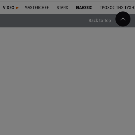
VIDEO
MASTERCHEF
STARX
ΕΙΔΉΣΕΙΣ
ΤΡΟΧΌΣ ΤΗΣ ΤΎΧΗ
Back to Top