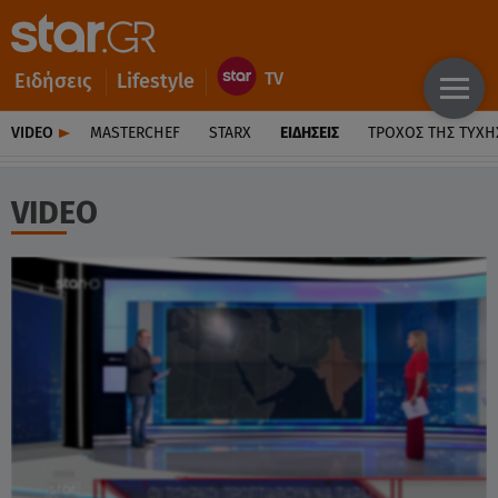
Ειδήσεις
Lifestyle
VIDEO
MASTERCHEF
STARX
ΕΙΔΉΣΕΙΣ
ΤΡΟΧΌΣ ΤΗΣ ΤΎΧΗ
VIDEO