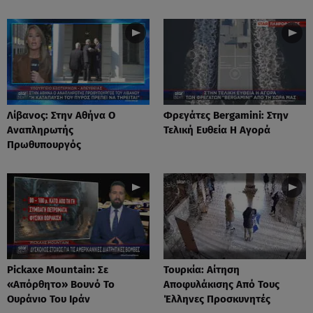
Λίβανος: Στην Αθήνα Ο
Φρεγάτες Bergamini: Στην
Αναπληρωτής
Τελική Ευθεία Η Αγορά
Πρωθυπουργός
Pickaxe Mountain: Σε
Τουρκία: Aίτηση
«Aπόρθητο» Βουνό Το
Αποφυλάκισης Από Τους
Ουράνιο Του Ιράν
Έλληνες Προσκυνητές