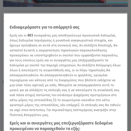
Οι Τούρκοι Προσπαθούν Να Παρακάμψουν
Τον Πειραιά - Video
Ενδιαφερόμαστε για το απόρρητό σας
Εμείς και οι
603
συνεργάτες μας αποθηκεύουμε προσωπικά δεδομένα,
όπως δεδομένα περιήγησης ή μοναδικά αναγνωριστικά στοιχεία, και
έχουμε πρόσβαση σε αυτά στη συσκευή σας. Αν επιλέξετε Αποδοχή, θα
καταστεί δυνατή η ενεργοποίηση τεχνολογιών παρακολούθησης
προκειμένου να υποστηριχθούν οι σκοποί που εμφανίζονται παρακάτω,
για τους οποίους εμείς και οι συνεργάτες μας επεξεργαζόμαστε τα
δεδομένα με σκοπό την παροχή υπηρεσιών. Αν επιλέξετε Απόρριψη όλων
TAGS:
όλων ή αποσύρετε τη συγκατάθεσή σας, οι εν λόγω τεχνολογίες θα
ΔΕΛΤΙΟ ΕΙΔΗΣΕΩΝ STAR
ΤΟΥΡΚΙΑ
ΠΕΙΡΑΙΑΣ
απενεργοποιηθούν. Αν απενεργοποιηθούν οι ιχνηλάτες, ορισμένο
περιεχόμενο και κάποιες από τις διαφημίσεις που βλέπετε ενδέχεται να
ΣΑΟΥΔΙΚΗ ΑΡΑΒΙΑ
IMEC
μην είναι τόσο σχετικές με εσάς. Μπορείτε να επανεμφανίσετε αυτό το
μενού για να αλλάξετε τις επιλογές σας ή να αποσύρετε τη συναίνεσή σας
ανά πάσα στιγμή πατώντας τον σύνδεσμο Διαχείριση προτιμήσεων στο
Παρασκευή 7 Αυγούστου 2026
κάτω μέρος της ιστοσελίδας [ή το αιωρούμενο εικονίδιο στο κάτω
αριστερό μέρος της ιστοσελίδας, εάν υπάρχει]. Οι επιλογές σας θα τεθούν
16.06.26, 22:06
ΚΟΣΜΟΣ
σε ισχύ στον Ιστότοπος. Για περισσότερες λεπτομέρειες ανατρέξτε στην
Πολιτική Απορρήτου μας.
Εμείς και οι συνεργάτες μας επεξεργαζόμαστε δεδομένα
προκειμένου να παρασχεθούν τα εξής: