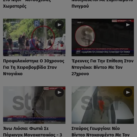
Χωματερές
Πνιγμού
Προφυλακίστηκε Ο 30χρονος
Έρευνες Για Την Επίθεση Στον
Για Τη Χειροβομβίδα Στον
Ντογιάκο: Βίντεο Με Τον
Ντογιάκο
27χρονο
Άνω Λιόσια: Φωτιά Σε
Σταύρος Γεωργίου: Νέο
Πάρκινγκ Μονοκατοικίας - 3
Βίντεο Ντοκουμέντο Με Τον