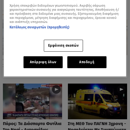
Χρήση επακριβών δεδομένων γεωεντοπισμού. Ακριβής σάρωση
ΟΛΑ ΤΑ ΒΙΝΤΕΟ
χαρακτηριστικών συσκευής για αναγνώριση ταυτότητας. Αποθήκευση ή/
και πρόσβαση στα δεδομένα μιας συσκευής. Εξατομικευμένη διαφήμιση
και περιεχόμενο, μέτρηση διαφήμισης και περιεχομένου, έρευνα κοινού
και ανάπτυξη υπηρεσιών.
Κατάλογος συνεργατών (προμηθευτές)
Εμφάνιση σκοπών
Φωτιές: Στάχτη Το Πράσινο
Πόρτο Ράφτη: Bίντεο
Απόρριψη όλων
Αποδοχή
Στολίδι Της Δυτικής Αττικής
Ντοκουμέντο Από Το
Θανατηφόρο Τροχαίο
Πάρος: Τα Διάσπαρτα Φυτίλια
Στη ΜΕΘ Του ΠΑΓΝΗ 3χρονη -
Στο Νησί - Αυτοσχέδιες
Νοσηλεύεται Με Συμπτώματα