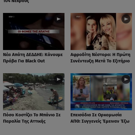
104 Νεκρούς
Νέα Απάτη ΔΕΔΔΗΕ: Κάνουμε
Αφροδίτη Νέστορα: H Πρώτη
Πρόβα Για Black Out
Συνέντευξη Μετά Το Εξιτήριο
Πόσο Κοστίζει Το Μπάνιο Σε
Επεισόδια Σε Ορκομωσία
Παραλία Της Αττικής
ΑΠΘ: Συγγενείς Έμειναν Έξω