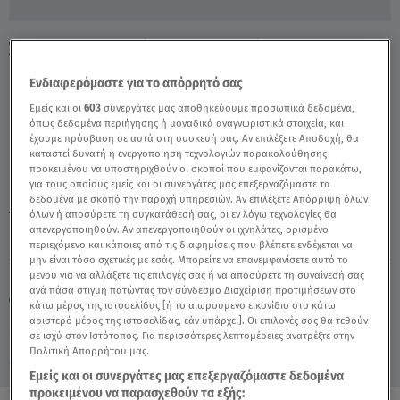
Στο Star Ο Οδηγός Που Ενεπλάκη Σε
Καραμπόλα Στην Παραλιακή - Video
Ενδιαφερόμαστε για το απόρρητό σας
Εμείς και οι
603
συνεργάτες μας αποθηκεύουμε προσωπικά δεδομένα,
όπως δεδομένα περιήγησης ή μοναδικά αναγνωριστικά στοιχεία, και
έχουμε πρόσβαση σε αυτά στη συσκευή σας. Αν επιλέξετε Αποδοχή, θα
καταστεί δυνατή η ενεργοποίηση τεχνολογιών παρακολούθησης
προκειμένου να υποστηριχθούν οι σκοποί που εμφανίζονται παρακάτω,
για τους οποίους εμείς και οι συνεργάτες μας επεξεργαζόμαστε τα
δεδομένα με σκοπό την παροχή υπηρεσιών. Αν επιλέξετε Απόρριψη όλων
TAGS:
όλων ή αποσύρετε τη συγκατάθεσή σας, οι εν λόγω τεχνολογίες θα
ΚΑΡΑΜΠΟΛΑ
ΠΑΡΑΛΙΑΚΗ
απενεργοποιηθούν. Αν απενεργοποιηθούν οι ιχνηλάτες, ορισμένο
περιεχόμενο και κάποιες από τις διαφημίσεις που βλέπετε ενδέχεται να
μην είναι τόσο σχετικές με εσάς. Μπορείτε να επανεμφανίσετε αυτό το
Κυριακή 9 Αυγούστου 2026
μενού για να αλλάξετε τις επιλογές σας ή να αποσύρετε τη συναίνεσή σας
ανά πάσα στιγμή πατώντας τον σύνδεσμο Διαχείριση προτιμήσεων στο
04.05.22, 22:50
ΕΛΛΑΔΑ
κάτω μέρος της ιστοσελίδας [ή το αιωρούμενο εικονίδιο στο κάτω
Πηγή: κεντρικό δελτίο ειδήσεων Star
αριστερό μέρος της ιστοσελίδας, εάν υπάρχει]. Οι επιλογές σας θα τεθούν
σε ισχύ στον Ιστότοπος. Για περισσότερες λεπτομέρειες ανατρέξτε στην
Πολιτική Απορρήτου μας.
Εμείς και οι συνεργάτες μας επεξεργαζόμαστε δεδομένα
προκειμένου να παρασχεθούν τα εξής: