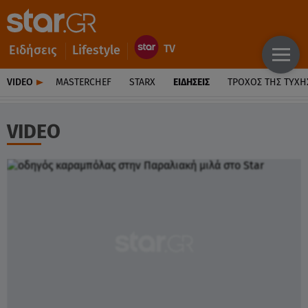
Ειδήσεις
Lifestyle
VIDEO
MASTERCHEF
STARX
ΕΙΔΉΣΕΙΣ
ΤΡΟΧΌΣ ΤΗΣ ΤΎΧΗ
VIDEO