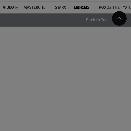
VIDEO
MASTERCHEF
STARX
ΕΙΔΉΣΕΙΣ
ΤΡΟΧΌΣ ΤΗΣ ΤΎΧΗ
Back to Top