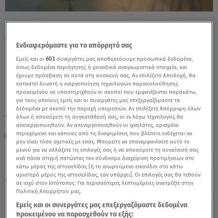
Πόρτο Ράφτη: Bίντεο Ντοκουμέντο Από Το
Θανατηφόρο Τροχαίο - Video
Ενδιαφερόμαστε για το απόρρητό σας
Εμείς και οι
603
συνεργάτες μας αποθηκεύουμε προσωπικά δεδομένα,
όπως δεδομένα περιήγησης ή μοναδικά αναγνωριστικά στοιχεία, και
έχουμε πρόσβαση σε αυτά στη συσκευή σας. Αν επιλέξετε Αποδοχή, θα
καταστεί δυνατή η ενεργοποίηση τεχνολογιών παρακολούθησης
προκειμένου να υποστηριχθούν οι σκοποί που εμφανίζονται παρακάτω,
για τους οποίους εμείς και οι συνεργάτες μας επεξεργαζόμαστε τα
δεδομένα με σκοπό την παροχή υπηρεσιών. Αν επιλέξετε Απόρριψη όλων
TAGS:
όλων ή αποσύρετε τη συγκατάθεσή σας, οι εν λόγω τεχνολογίες θα
ΤΡΟΧΑΙΟ
ΠΟΡΤΟ ΡΑΦΤΗ
ΒΙΝΤΕΟ ΝΤΟΚΟΥΜΕΝΤΟ
απενεργοποιηθούν. Αν απενεργοποιηθούν οι ιχνηλάτες, ορισμένο
περιεχόμενο και κάποιες από τις διαφημίσεις που βλέπετε ενδέχεται να
ΔΕΛΤΙΟ ΕΙΔΗΣΕΩΝ STAR
μην είναι τόσο σχετικές με εσάς. Μπορείτε να επανεμφανίσετε αυτό το
μενού για να αλλάξετε τις επιλογές σας ή να αποσύρετε τη συναίνεσή σας
ανά πάσα στιγμή πατώντας τον σύνδεσμο Διαχείριση προτιμήσεων στο
Παρασκευή 7 Αυγούστου 2026
κάτω μέρος της ιστοσελίδας [ή το αιωρούμενο εικονίδιο στο κάτω
αριστερό μέρος της ιστοσελίδας, εάν υπάρχει]. Οι επιλογές σας θα τεθούν
05.08.26, 22:27
ΕΛΛΑΔΑ
σε ισχύ στον Ιστότοπος. Για περισσότερες λεπτομέρειες ανατρέξτε στην
Πολιτική Απορρήτου μας.
Εμείς και οι συνεργάτες μας επεξεργαζόμαστε δεδομένα
προκειμένου να παρασχεθούν τα εξής: