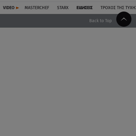
VIDEO
MASTERCHEF
STARX
ΕΙΔΉΣΕΙΣ
ΤΡΟΧΌΣ ΤΗΣ ΤΎΧΗ
Back to Top