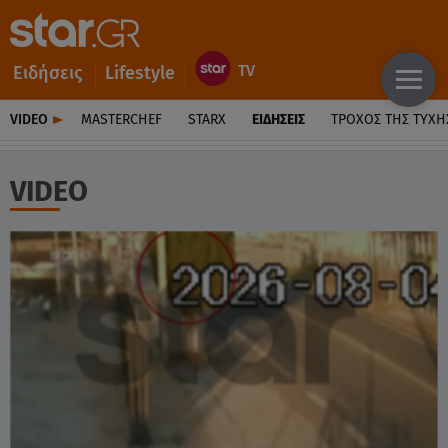
Ειδήσεις
Lifestyle
VIDEO
MASTERCHEF
STARX
ΕΙΔΉΣΕΙΣ
ΤΡΟΧΌΣ ΤΗΣ ΤΎΧΗ
VIDEO