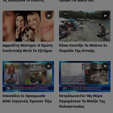
Τις Επιλέγουν Οι Πολίτες
Πρόβα Για Black Out
Αφροδίτη Νέστορα: H Πρώτη
Πόσο Κοστίζει Το Μπάνιο Σε
Συνέντευξη Μετά Το Εξιτήριο
Παραλία Της Αττικής
Επεισόδια Σε Ορκομωσία
Πετράλωνα:Για 16η Μέρα
ΑΠΘ: Συγγενείς Έμειναν Έξω
Παραμένουν Τα Μπάζα Της
Πολυκατοικίας