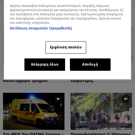
Χρήση επακριβών δεδομένων γεωεντοπισμού. Ακριβής σάρωση
χαρακτηριστικών συσκευής για αναγνώριση ταυτότητας. Αποθήκευση ή/
και πρόσβαση στα δεδομένα μιας συσκευής. Εξατομικευμένη διαφήμιση
ΟΛΑ ΤΑ ΒΙΝΤΕΟ
και περιεχόμενο, μέτρηση διαφήμισης και περιεχομένου, έρευνα κοινού
και ανάπτυξη υπηρεσιών.
Κατάλογος συνεργατών (προμηθευτές)
Εμφάνιση σκοπών
Απόρριψη όλων
Αποδοχή
Πόρτο Ράφτη: Bίντεο
Πάρος: Τα Διάσπαρτα Φυτίλια
Ντοκουμέντο Από Το
Στο Νησί - Αυτοσχέδιες
Θανατηφόρο Τροχαίο
Χωματερές
Στη ΜΕΘ Του ΠΑΓΝΗ 3χρονη -
Προφυλακίστηκε Ο 30χρονος