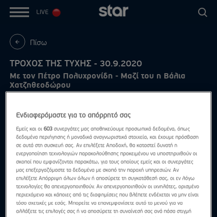
LIVE
Πίσω
ΤΡΟΧΟΣ ΤΗΣ ΤΥΧΗΣ - 30.9.2020
Με τον Πέτρο Πολυχρονίδη - Μαζί του η Βάλια
Χατζηθεοδώρου
Ενδιαφερόμαστε για το απόρρητό σας
Εμείς και οι
603
συνεργάτες μας αποθηκεύουμε προσωπικά δεδομένα, όπως
δεδομένα περιήγησης ή μοναδικά αναγνωριστικά στοιχεία, και έχουμε πρόσβαση
σε αυτά στη συσκευή σας. Αν επιλέξετε Αποδοχή, θα καταστεί δυνατή η
ενεργοποίηση τεχνολογιών παρακολούθησης προκειμένου να υποστηριχθούν οι
σκοποί που εμφανίζονται παρακάτω, για τους οποίους εμείς και οι συνεργάτες
μας επεξεργαζόμαστε τα δεδομένα με σκοπό την παροχή υπηρεσιών. Αν
επιλέξετε Απόρριψη όλων όλων ή αποσύρετε τη συγκατάθεσή σας, οι εν λόγω
τεχνολογίες θα απενεργοποιηθούν. Αν απενεργοποιηθούν οι ιχνηλάτες, ορισμένο
περιεχόμενο και κάποιες από τις διαφημίσεις που βλέπετε ενδέχεται να μην είναι
τόσο σχετικές με εσάς. Μπορείτε να επανεμφανίσετε αυτό το μενού για να
αλλάξετε τις επιλογές σας ή να αποσύρετε τη συναίνεσή σας ανά πάσα στιγμή