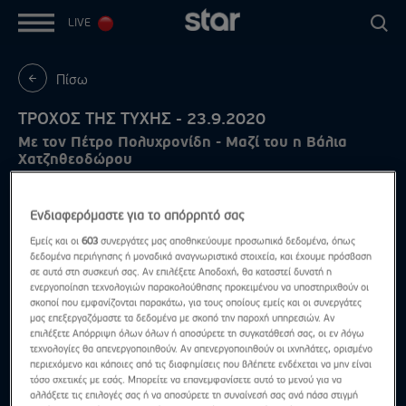
LIVE
Πίσω
ΤΡΟΧΟΣ ΤΗΣ ΤΥΧΗΣ - 23.9.2020
Με τον Πέτρο Πολυχρονίδη - Μαζί του η Βάλια
Χατζηθεοδώρου
Ενδιαφερόμαστε για το απόρρητό σας
Εμείς και οι
603
συνεργάτες μας αποθηκεύουμε προσωπικά δεδομένα, όπως
δεδομένα περιήγησης ή μοναδικά αναγνωριστικά στοιχεία, και έχουμε πρόσβαση
σε αυτά στη συσκευή σας. Αν επιλέξετε Αποδοχή, θα καταστεί δυνατή η
ενεργοποίηση τεχνολογιών παρακολούθησης προκειμένου να υποστηριχθούν οι
σκοποί που εμφανίζονται παρακάτω, για τους οποίους εμείς και οι συνεργάτες
μας επεξεργαζόμαστε τα δεδομένα με σκοπό την παροχή υπηρεσιών. Αν
επιλέξετε Απόρριψη όλων όλων ή αποσύρετε τη συγκατάθεσή σας, οι εν λόγω
τεχνολογίες θα απενεργοποιηθούν. Αν απενεργοποιηθούν οι ιχνηλάτες, ορισμένο
περιεχόμενο και κάποιες από τις διαφημίσεις που βλέπετε ενδέχεται να μην είναι
τόσο σχετικές με εσάς. Μπορείτε να επανεμφανίσετε αυτό το μενού για να
αλλάξετε τις επιλογές σας ή να αποσύρετε τη συναίνεσή σας ανά πάσα στιγμή