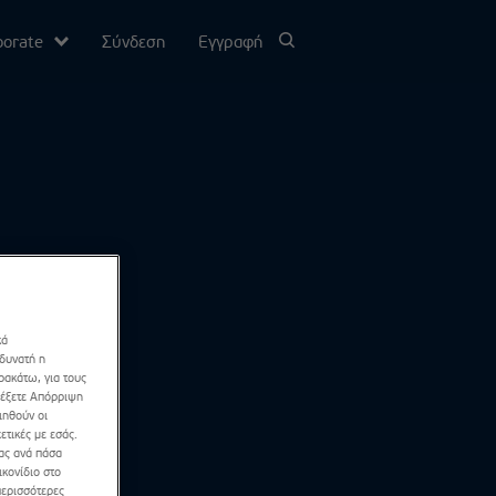
porate
Σύνδεση
Εγγραφή
υ
σίας
Channel
κά
 δυνατή η
ρακάτω, για τους
λέξετε Απόρριψη
ιηθούν οι
ετικές με εσάς.
σας ανά πάσα
κονίδιο στο
περισσότερες