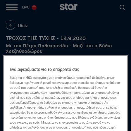
LIVE
Πίσω
ΤΡΟΧΟΣ ΤΗΣ ΤΥΧΗΣ - 14.9.2020
Με τον Πέτρο Πολυχρονίδη - Μαζί του η Βάλια
Χατζηθεοδώρου
Ενδιαφερόμαστε για το απόρρητό σας
Εμείς και οι
603
συνεργάτες μας αποθηκεύουμε προσωπικά δεδομένα, όπως
δεδομένα περιήγησης ή μοναδικά αναγνωριστικά στοιχεία, και έχουμε πρόσβαση
σε αυτά στη συσκευή σας. Αν επιλέξετε Αποδοχή, θα καταστεί δυνατή η
ενεργοποίηση τεχνολογιών παρακολούθησης προκειμένου να υποστηριχθούν οι
σκοποί που εμφανίζονται παρακάτω, για τους οποίους εμείς και οι συνεργάτες
μας επεξεργαζόμαστε τα δεδομένα με σκοπό την παροχή υπηρεσιών. Αν
επιλέξετε Απόρριψη όλων όλων ή αποσύρετε τη συγκατάθεσή σας, οι εν λόγω
τεχνολογίες θα απενεργοποιηθούν. Αν απενεργοποιηθούν οι ιχνηλάτες, ορισμένο
περιεχόμενο και κάποιες από τις διαφημίσεις που βλέπετε ενδέχεται να μην είναι
τόσο σχετικές με εσάς. Μπορείτε να επανεμφανίσετε αυτό το μενού για να
αλλάξετε τις επιλογές σας ή να αποσύρετε τη συναίνεσή σας ανά πάσα στιγμή