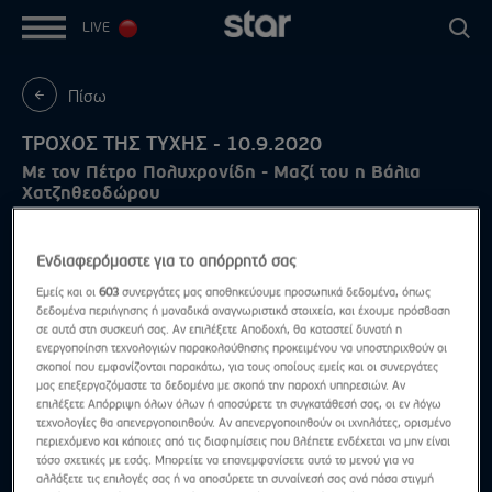
LIVE
Πίσω
ΤΡΟΧΟΣ ΤΗΣ ΤΥΧΗΣ - 10.9.2020
Με τον Πέτρο Πολυχρονίδη - Μαζί του η Βάλια
Χατζηθεοδώρου
Ενδιαφερόμαστε για το απόρρητό σας
Εμείς και οι
603
συνεργάτες μας αποθηκεύουμε προσωπικά δεδομένα, όπως
δεδομένα περιήγησης ή μοναδικά αναγνωριστικά στοιχεία, και έχουμε πρόσβαση
σε αυτά στη συσκευή σας. Αν επιλέξετε Αποδοχή, θα καταστεί δυνατή η
ενεργοποίηση τεχνολογιών παρακολούθησης προκειμένου να υποστηριχθούν οι
σκοποί που εμφανίζονται παρακάτω, για τους οποίους εμείς και οι συνεργάτες
μας επεξεργαζόμαστε τα δεδομένα με σκοπό την παροχή υπηρεσιών. Αν
επιλέξετε Απόρριψη όλων όλων ή αποσύρετε τη συγκατάθεσή σας, οι εν λόγω
τεχνολογίες θα απενεργοποιηθούν. Αν απενεργοποιηθούν οι ιχνηλάτες, ορισμένο
περιεχόμενο και κάποιες από τις διαφημίσεις που βλέπετε ενδέχεται να μην είναι
τόσο σχετικές με εσάς. Μπορείτε να επανεμφανίσετε αυτό το μενού για να
αλλάξετε τις επιλογές σας ή να αποσύρετε τη συναίνεσή σας ανά πάσα στιγμή