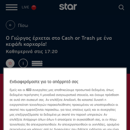
LIVE
Πίσω
Ο Γιώργος έρχεται στο Cash or Trash με ένα
κεφάλι καρχαρία!
Καθημερινά στις 17:20
Ενδιαφερόμαστε για το απόρρητό σας
Εμείς και οι
603
συνεργάτες μας αποθηκεύουμε προσωπικά δεδομένα, όπως
δεδομένα περιήγησης ή μοναδικά αναγνωριστικά στοιχεία, και έχουμε πρόσβαση
σε αυτά στη συσκευή σας. Αν επιλέξετε Αποδοχή, θα καταστεί δυνατή η
ενεργοποίηση τεχνολογιών παρακολούθησης προκειμένου να υποστηριχθούν οι
σκοποί που εμφανίζονται παρακάτω, για τους οποίους εμείς και οι συνεργάτες
μας επεξεργαζόμαστε τα δεδομένα με σκοπό την παροχή υπηρεσιών. Αν
επιλέξετε Απόρριψη όλων όλων ή αποσύρετε τη συγκατάθεσή σας, οι εν λόγω
τεχνολογίες θα απενεργοποιηθούν. Αν απενεργοποιηθούν οι ιχνηλάτες, ορισμένο
περιεχόμενο και κάποιες από τις διαφημίσεις που βλέπετε ενδέχεται να μην είναι