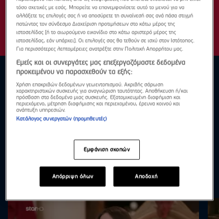
τόσο σχετικές με εσάς. Μπορείτε να επανεμφανίσετε αυτό το μενού για να
αλλάξετε τις επιλογές σας ή να αποσύρετε τη συναίνεσή σας ανά πάσα στιγμή
πατώντας τον σύνδεσμο Διαχείριση προτιμήσεων στο κάτω μέρος της
ιστοσελίδας [ή το αιωρούμενο εικονίδιο στο κάτω αριστερό μέρος της
ιστοσελίδας, εάν υπάρχει]. Οι επιλογές σας θα τεθούν σε ισχύ στον Ιστότοπος.
Για περισσότερες λεπτομέρειες ανατρέξτε στην Πολιτική Απορρήτου μας.
Εμείς και οι συνεργάτες μας επεξεργαζόμαστε δεδομένα
προκειμένου να παρασχεθούν τα εξής:
Χρήση επακριβών δεδομένων γεωεντοπισμού. Ακριβής σάρωση
χαρακτηριστικών συσκευής για αναγνώριση ταυτότητας. Αποθήκευση ή/και
πρόσβαση στα δεδομένα μιας συσκευής. Εξατομικευμένη διαφήμιση και
περιεχόμενο, μέτρηση διαφήμισης και περιεχομένου, έρευνα κοινού και
ανάπτυξη υπηρεσιών.
Κατάλογος συνεργατών (προμηθευτές)
Εμφάνιση σκοπών
Απόρριψη όλων
Αποδοχή
Highlights
Δες τα όλα