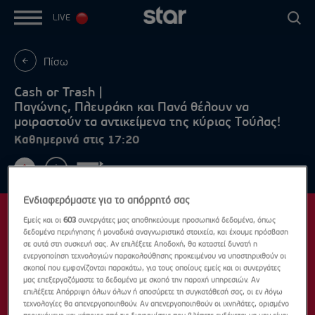
LIVE
Πίσω
Cash or Trash |
Παγώνης, Πλευράκη και Πανά θέλουν να
μοιραστούν τα αντικείμενα της κύριας Τούλας!
Καθημερινά στις 17:20
Ενδιαφερόμαστε για το απόρρητό σας
Εμείς και οι
603
συνεργάτες μας αποθηκεύουμε προσωπικά δεδομένα, όπως
δεδομένα περιήγησης ή μοναδικά αναγνωριστικά στοιχεία, και έχουμε πρόσβαση
σε αυτά στη συσκευή σας. Αν επιλέξετε Αποδοχή, θα καταστεί δυνατή η
ενεργοποίηση τεχνολογιών παρακολούθησης προκειμένου να υποστηριχθούν οι
σκοποί που εμφανίζονται παρακάτω, για τους οποίους εμείς και οι συνεργάτες
μας επεξεργαζόμαστε τα δεδομένα με σκοπό την παροχή υπηρεσιών. Αν
επιλέξετε Απόρριψη όλων όλων ή αποσύρετε τη συγκατάθεσή σας, οι εν λόγω
τεχνολογίες θα απενεργοποιηθούν. Αν απενεργοποιηθούν οι ιχνηλάτες, ορισμένο