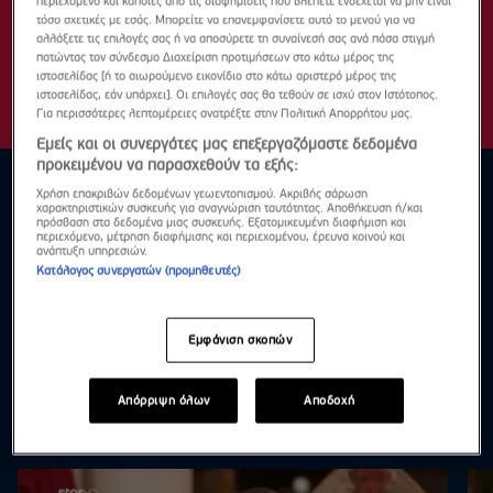
περιεχόμενο και κάποιες από τις διαφημίσεις που βλέπετε ενδέχεται να μην είναι
τόσο σχετικές με εσάς. Μπορείτε να επανεμφανίσετε αυτό το μενού για να
αλλάξετε τις επιλογές σας ή να αποσύρετε τη συναίνεσή σας ανά πάσα στιγμή
πατώντας τον σύνδεσμο Διαχείριση προτιμήσεων στο κάτω μέρος της
ιστοσελίδας [ή το αιωρούμενο εικονίδιο στο κάτω αριστερό μέρος της
ιστοσελίδας, εάν υπάρχει]. Οι επιλογές σας θα τεθούν σε ισχύ στον Ιστότοπος.
Για περισσότερες λεπτομέρειες ανατρέξτε στην Πολιτική Απορρήτου μας.
Εμείς και οι συνεργάτες μας επεξεργαζόμαστε δεδομένα
προκειμένου να παρασχεθούν τα εξής:
Χρήση επακριβών δεδομένων γεωεντοπισμού. Ακριβής σάρωση
χαρακτηριστικών συσκευής για αναγνώριση ταυτότητας. Αποθήκευση ή/και
πρόσβαση στα δεδομένα μιας συσκευής. Εξατομικευμένη διαφήμιση και
περιεχόμενο, μέτρηση διαφήμισης και περιεχομένου, έρευνα κοινού και
ανάπτυξη υπηρεσιών.
Κατάλογος συνεργατών (προμηθευτές)
Εμφάνιση σκοπών
Απόρριψη όλων
Αποδοχή
Highlights
Δες τα όλα